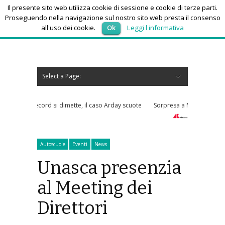
Il presente sito web utilizza cookie di sessione e cookie di terze parti.
Proseguendo nella navigazione sul nostro sito web presta il consenso
all'uso dei cookie.
Ok
Leggi l informativa
giovedì 6, Agosto 2026
Select a Page:
Nascondi navigazione
Home
News
Autoscuole
Studi di consulenza
Nautica
Regioni
Abruzzo
Basilicata
Calabria
Campania
Emilia Romagna
Friuli Venezia Giulia
Lazio
Liguria
Lombardia
Marche
Molise
Piemonte
Puglia
Sardegna
Sicilia
Toscana
Trentino-Alto Adige
Umbria
Valle d’Aosta
Veneto
Eventi
Resoconti
Appuntamenti futuri
chi siamo-contatti
tte, il caso Arday scuote
Sorpresa a Montreal, Zverev subito eliminato
Autoscuole
Eventi
News
Unasca presenzia
al Meeting dei
Direttori