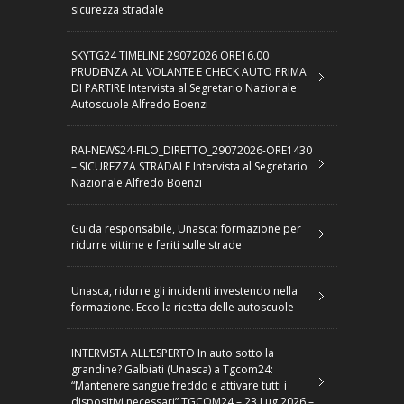
sicurezza stradale
SKYTG24 TIMELINE 29072026 ORE16.00
PRUDENZA AL VOLANTE E CHECK AUTO PRIMA
DI PARTIRE Intervista al Segretario Nazionale
Autoscuole Alfredo Boenzi
RAI-NEWS24-FILO_DIRETTO_29072026-ORE1430
– SICUREZZA STRADALE Intervista al Segretario
Nazionale Alfredo Boenzi
Guida responsabile, Unasca: formazione per
ridurre vittime e feriti sulle strade
Unasca, ridurre gli incidenti investendo nella
formazione. Ecco la ricetta delle autoscuole
INTERVISTA ALL’ESPERTO In auto sotto la
grandine? Galbiati (Unasca) a Tgcom24:
“Mantenere sangue freddo e attivare tutti i
dispositivi necessari” TGCOM24 – 23 Lug 2026 –