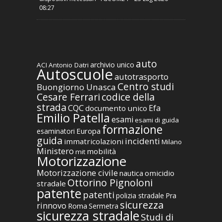
08:27
auto
archivio unico
ACI
Antonio Datri
Autoscuole
autotrasporto
Centro studi
Buongiorno Unasca
codice della
Cesare Ferrari
strada
CQC
Efa
documento unico
Emilio Patella
esami
esami di guida
formazione
Europa
esaminatori
guida
incidenti
immatricolazioni
Milano
Ministero
mobilità
mit
Motorizzazione
Motorizzazione civile
nautica
omicidio
Ottorino Pignoloni
stradale
patente
patenti
polizia stradale
Pra
sicurezza
rinnovo
Roma
Sermetra
sicurezza stradale
Studi di