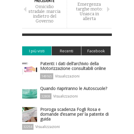
PRECEDENTE
Emergenza
Omicidio
targhe moto:
stradale: marcia
Unasca in
indietro del
allerta
Governo
I più visti
Recenti
Facebook
Patenti: i dati dell’archivio della
Motorizzazione consultabili online
Visualizzazioni
149165
Quando riapriranno le Autoscuole?
Visualizzazioni
32808
Proroga scadenza Fogli Rosa e
domande d’esame per la patente di
guida
Visualizzazioni
32254