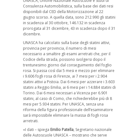
UNASCA, Unione Nazionale Autoscuole e Studi di
Consulenza Automobilistica, sulla base dei dati resi
disponibili dal CED della Motorizzazione al 22
giugno scorso. A quella data, sono 212.990 gli statini
in scadenza al 30 ottobre, 146.132 in scadenza
prorogata al 31 dicembre, 43 in scadenza dopo il 31
dicembre.
UNASCA ha calcolato sulla base degli statini attivi,
provincia per provincia, il numero di mesi
necessario a smaltire gli esami arretrati che, per il
Codice della strada, possono svolgersi dopo il
trentunesimo giorno dal conseguimento del foglio
rosa. Si passa così dai 5 mesi e mezzo per eliminare
i 9.606 fogli rosa di Firenze, ai 7 mesi per i 2.904
statini attivi a Pistoia. Dai 6 mesi per azzerare i 3.603
statini a Reggio Emilia, ai 6 mesi per i 14.884 statini di
Torino. Dai 6 mesi necessari a Vicenza per 6.901
statini, al caso di Como, che richiederebbe più di 8
mesi per 5.934 statini. Per UNASCA, senza una
riforma della figura professionale dell’esaminatore
sarà impossibile eliminare la massa di fogli rosa
arretrati.
«I dati – spiega
Emilio Patella
, Segretario nazionale
delle Autoscuole UNASCA – mostrano che serve