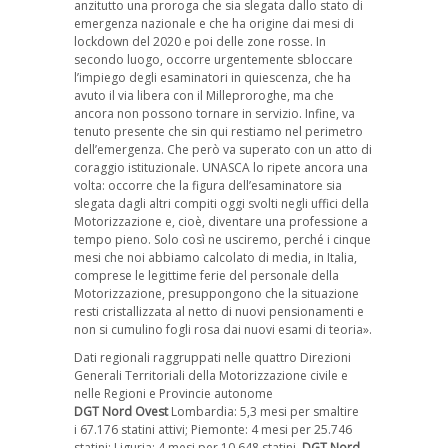
anzitutto una proroga che sia slegata dallo stato di
emergenza nazionale e che ha origine dai mesi di
lockdown del 2020 e poi delle zone rosse. In
secondo luogo, occorre urgentemente sbloccare
l’impiego degli esaminatori in quiescenza, che ha
avuto il via libera con il Milleproroghe, ma che
ancora non possono tornare in servizio. Infine, va
tenuto presente che sin qui restiamo nel perimetro
dell’emergenza. Che però va superato con un atto di
coraggio istituzionale. UNASCA lo ripete ancora una
volta: occorre che la figura dell’esaminatore sia
slegata dagli altri compiti oggi svolti negli uffici della
Motorizzazione e, cioè, diventare una professione a
tempo pieno. Solo così ne usciremo, perché i cinque
mesi che noi abbiamo calcolato di media, in Italia,
comprese le legittime ferie del personale della
Motorizzazione, presuppongono che la situazione
resti cristallizzata al netto di nuovi pensionamenti e
non si cumulino fogli rosa dai nuovi esami di teoria».
Dati regionali raggruppati nelle quattro Direzioni
Generali Territoriali della Motorizzazione civile e
nelle Regioni e Provincie autonome
DGT Nord Ovest
Lombardia: 5,3 mesi per smaltire
i 67.176 statini attivi; Piemonte: 4 mesi per 25.746
statini; Liguria: 4 mesi per 10.648 statini.
DGT Nord