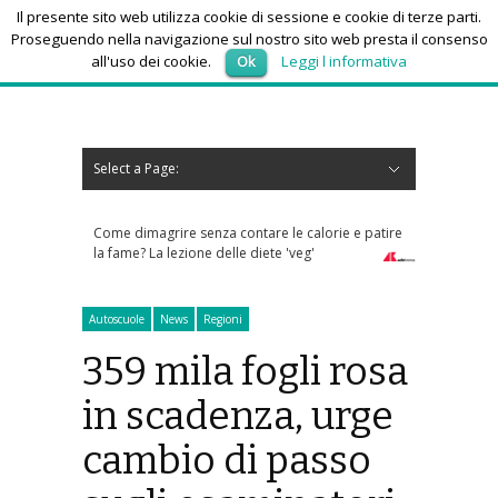
Il presente sito web utilizza cookie di sessione e cookie di terze parti.
Proseguendo nella navigazione sul nostro sito web presta il consenso
all'uso dei cookie.
Ok
Leggi l informativa
sabato 8, Agosto 2026
Select a Page:
Nascondi navigazione
Home
News
Autoscuole
Studi di consulenza
Nautica
Regioni
Abruzzo
Basilicata
Calabria
Campania
Emilia Romagna
Friuli Venezia Giulia
Lazio
Liguria
Lombardia
Marche
Molise
Piemonte
Puglia
Sardegna
Sicilia
Toscana
Trentino-Alto Adige
Umbria
Valle d’Aosta
Veneto
Eventi
Resoconti
Appuntamenti futuri
chi siamo-contatti
contare le calorie e patire
Sos anziani per truffe telefoniche? Arriva l'app
le diete 'veg'
che risponde ai numeri sconosciuti
Autoscuole
News
Regioni
359 mila fogli rosa
in scadenza, urge
cambio di passo