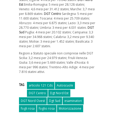
Est
Emilia-Romagna: 5 mesi per 28.128 statini;
Veneto: 4,6 mesi per 31.412 statini; Marche: 3,7 mesi
per 8.869 statini.
DGT Centro
Sardegna: 5 mesi per
11.600 statini; Toscana: 4 mesi per 25.709 statini;
Abruzzo: 4 mesi per 6.875 statini; Lazio: 3,3 mesi per
28.770 statini; Umbria: 3 mesi per 4.031 statini.
DGT
Sud
Puglia: 4 mesi per 20.102 statini; Campania: 3,3
mesi per 34.968 statini; Calabria: 3,2 mesi per 9.340
statini; Molise: 3 mesi per 1.452 statini; Basilicata: 3
mesi per 2.607 statini.
Regioni a Statuto speciale non comprese nelle DGT
Sicilia: 3,2 mesi per 24.979 statini; Friuli-Venezia
Giulia: 3,6 mesi per 5.669 statini; Valle d’Aosta: 6
mesi per 996 statini; Trentino-Alto Adige: 4 mesi per
7.816 statini attivi.
TAG
articolo 121 Cds
Autoscuole
DGT Centro
Dgt Nord Est
DGT Nord Ovest
Dgt Sud
esaminatori
fogli rosa
foglio rosa
Motorizzazione