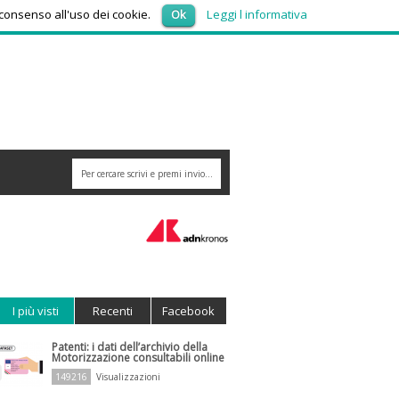
sabato 8, Agosto 2026
 consenso all'uso dei cookie.
Ok
Leggi l informativa
risponde ai numeri sconosciuti
I più visti
Recenti
Facebook
Patenti: i dati dell’archivio della
Motorizzazione consultabili online
149216
Visualizzazioni