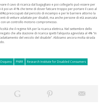
levare il cavo di ricarica dal bagagliaio e poi collegarlo può essere per
 Vi è poi un 41% che teme di dover faticare troppo per portare il cavo al
(66%) preoccupati dal pericolo di inciampo e per le barriere attorno la
ucenti di vetture adattate per disabili, ma anche persone di età avanzata
i o con un controllo motorio compromesso.
icoltà che il regime IVA per la ricarica elettrica. Nel settembre dello
 negato che alla stazione di ricarica spetti l’aliquota agevolata al 4% “in
l’adattamento del veicolo del disabile”. Abbiamo ancora molta strada
rdo.
 Osquino
PNRR
Research Institute for Disabled Consumers