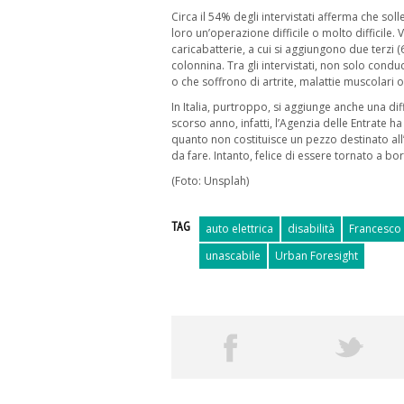
Circa il 54% degli intervistati afferma che sol
loro un’operazione difficile o molto difficile.
caricabatterie, a cui si aggiungono due terzi 
colonnina. Tra gli intervistati, non solo cond
o che soffrono di artrite, malattie muscolar
In Italia, purtroppo, si aggiunge anche una diff
scorso anno, infatti, l’Agenzia delle Entrate ha
quanto non costituisce un pezzo destinato al
da fare. Intanto, felice di essere tornato a bo
(Foto: Unsplah)
TAG
auto elettrica
disabilità
Francesco
unascabile
Urban Foresight