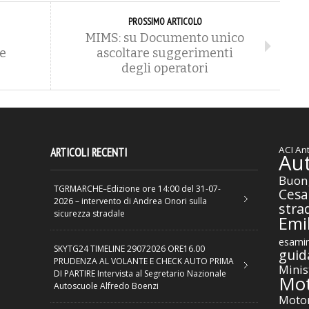
PROSSIMO ARTICOLO
MIMS: su Documento unico
ie
ascoltare suggerimenti
degli operatori
ACI
Ant
ARTICOLI RECENTI
Au
Buon
TGRMARCHE–Edizione ore 14:00 del 31-07-
Cesa
2026 – intervento di Andrea Onori sulla
stra
sicurezza stradale
Emil
esamin
SKYTG24 TIMELINE 29072026 ORE16.00
guid
PRUDENZA AL VOLANTE E CHECK AUTO PRIMA
Minis
DI PARTIRE Intervista al Segretario Nazionale
Mot
Autoscuole Alfredo Boenzi
Motor