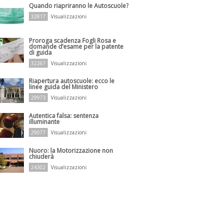
Quando riapriranno le Autoscuole?
32817
Visualizzazioni
Proroga scadenza Fogli Rosa e
domande d’esame per la patente
di guida
32267
Visualizzazioni
Riapertura autoscuole: ecco le
linee guida del Ministero
29973
Visualizzazioni
Autentica falsa: sentenza
illuminante
29077
Visualizzazioni
Nuoro: la Motorizzazione non
chiuderà
24302
Visualizzazioni