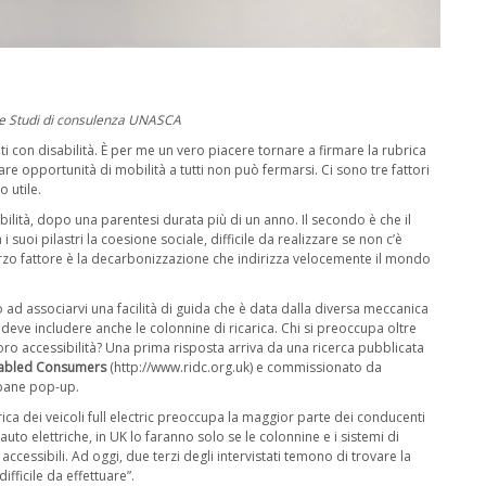
le Studi di consulenza UNASCA
ti con disabilità. È per me un vero piacere tornare a firmare la rubrica
re opportunità di mobilità a tutti non può fermarsi. Ci sono tre fattori
 utile.
sabilità, dopo una parentesi durata più di un anno. Il secondo è che il
i suoi pilastri la coesione sociale, difficile da realizzare se non c’è
terzo fattore è la decarbonizzazione che indirizza velocemente il mondo
ad associarvi una facilità di guida che è data dalla diversa meccanica
 deve includere anche le colonnine di ricarica. Chi si preoccupa oltre
a loro accessibilità? Una prima risposta arriva da una ricerca pubblicata
isabled Consumers
(
http://www.ridc.org.uk) e commissionato da
rbane pop-up.
ca dei veicoli full electric preoccupa la maggior parte dei conducenti
auto elettriche, in UK lo faranno solo se le colonnine e i sistemi di
ccessibili. Ad oggi, due terzi degli intervistati temono di trovare la
difficile da effettuare”.