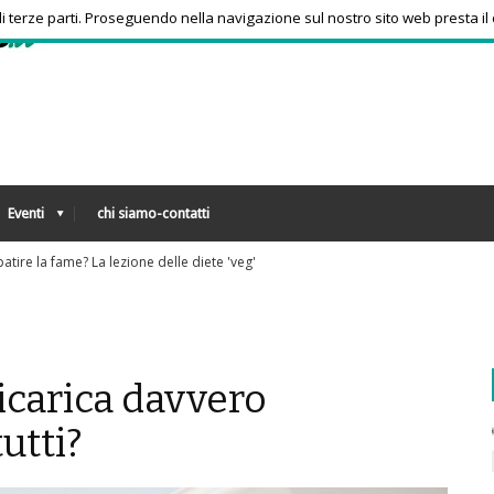
 di terze parti. Proseguendo nella navigazione sul nostro sito web presta il
Eventi
chi siamo-contatti
Sos anziani per truffe telefoniche? Arriva l'app che 
ricarica davvero
utti?