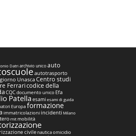
auto
archivio unico
onio Datri
toscuole
autotrasporto
Centro studi
giorno Unasca
codice della
re Ferrari
da
CQC
Efa
documento unico
io Patella
esami
esami di guida
formazione
Europa
atori
a
incidenti
immatricolazioni
Milano
tero
mobilità
mit
orizzazione
izzazione civile
nautica
omicidio