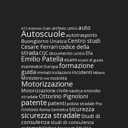
auto
archivio unico
ACI
Antonio Datri
Autoscuole
autotrasporto
Centro studi
Buongiorno Unasca
codice della
Cesare Ferrari
strada
CQC
Efa
documento unico
Emilio Patella
esami
esami di guida
formazione
Europa
esaminatori
guida
incidenti
immatricolazioni
Milano
Ministero
mobilità
mit
Motorizzazione
Motorizzazione civile
nautica
omicidio
Ottorino Pignoloni
stradale
patente
patenti
polizia stradale
Pra
sicurezza
rinnovo
Roma
Sermetra
sicurezza stradale
Studi di
consulenza
studi di consulenza
automobilistica
TRUFFA