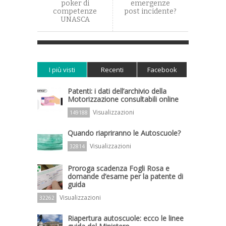
poker di
emergenze
competenze
post incidente?
UNASCA
I più visti
Recenti
Facebook
Patenti: i dati dell’archivio della
Motorizzazione consultabili online
Visualizzazioni
149188
Quando riapriranno le Autoscuole?
Visualizzazioni
32814
Proroga scadenza Fogli Rosa e
domande d’esame per la patente di
guida
Visualizzazioni
32262
Riapertura autoscuole: ecco le linee