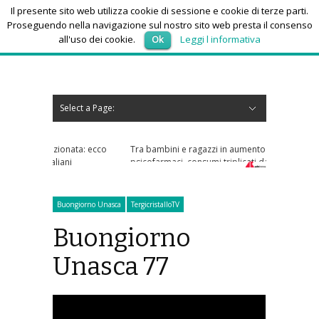
Il presente sito web utilizza cookie di sessione e cookie di terze parti.
Proseguendo nella navigazione sul nostro sito web presta il consenso
all'uso dei cookie.
Ok
Leggi l informativa
venerdì 7, Agosto 2026
Select a Page:
Nascondi navigazione
Home
News
Autoscuole
Studi di consulenza
Nautica
Regioni
Abruzzo
Basilicata
Calabria
Campania
Emilia Romagna
Friuli Venezia Giulia
Lazio
Liguria
Lombardia
Marche
Molise
Piemonte
Puglia
Sardegna
Sicilia
Toscana
Trentino-Alto Adige
Umbria
Valle d’Aosta
Veneto
Eventi
Resoconti
Appuntamenti futuri
chi siamo-contatti
zionata: ecco
Tra bambini e ragazzi in aumento uso
iani
psicofarmaci, consumi triplicati dal 2016
Buongiorno Unasca
TergicristalloTV
Buongiorno
Unasca 77