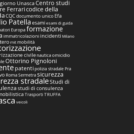
Centro studi
giorno Unasca
codice della
re Ferrari
da
CQC
Efa
documento unico
io Patella
esami
esami di guida
formazione
Europa
atori
a
incidenti
immatricolazioni
Milano
tero
mobilità
mit
orizzazione
izzazione civile
nautica
omicidio
Ottorino Pignoloni
ale
ente
patenti
polizia stradale
Pra
sicurezza
vo
Roma
Sermetra
urezza stradale
Studi di
ulenza
studi di consulenza
obilistica
TRUFFA
Trasporti
asca
veicoli