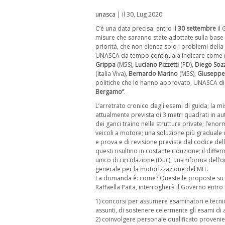
unasca
| il 30, Lug 2020
C’è una data precisa: entro il
30 settembre
il 
misure che saranno state adottate sulla base
priorità, che non elenca solo i problemi della
UNASCA da tempo continua a indicare come ne
Grippa
(M5S),
Luciano Pizzetti
(PD),
Diego Soz
(Italia Viva),
Bernardo Marino
(M5S),
Giuseppe
politiche che lo hanno approvato, UNASCA di
Bergamo”
.
L’arretrato cronico degli esami di guida; la m
attualmente prevista di 3 metri quadrati in au
dei ganci traino nelle strutture private; l’eno
veicoli a motore; una soluzione più graduale de
e prova e di revisione previste dal codice dell
questi risultino in costante riduzione; il diff
unico di circolazione (Duc); una riforma dell
generale per la motorizzazione del MIT.
La domanda è: come? Queste le proposte su c
Raffaella Paita, interrogherà il Governo entro 
1) concorsi per assumere esaminatori e tecnici
assunti, di sostenere celermente gli esami di a
2) coinvolgere personale qualificato provenie