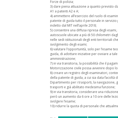
Forze di polizia;
3) dare piena attuazione a quanto previsto dal
A1 a patenti A2 e A;
4) ammettere all’esercizio del ruolo di esami
patente di guida tutto il personale in servizio
indetto dal MIT nell’aprile 2018;
5) consentire una diffusa ripresa degli esami
autoscuole ubicate a più di 50 chilometri dagl
nelle sedi istituzionali degli enti territoriali 
svolgimento degli esami;
6) valutare l’opportunità, solo per l’esame te
guida, di adottare iniziative per ovviare a tal
amministrazione;
7) in via transitoria, la possibilità che il pag
Motorizzazione civile possa avvenire dopo lo 
8) creare un registro degli esaminatori, conte
della patente di guida, a cui sia data facoltà 
Dipartimento per i trasporti, la navigazione, gl
trasporti e già abilitato medesima funzione;
9) in via transitoria, considerare una riduzio
però un aumento da 6 ore a 10 ore delle lezio
svolgere l’esame;
10) ridurre la quota di personale che attualmen