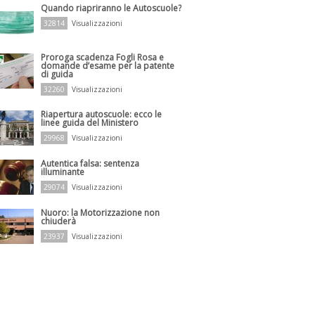
Quando riapriranno le Autoscuole?
32814
Visualizzazioni
Proroga scadenza Fogli Rosa e
domande d’esame per la patente
di guida
32260
Visualizzazioni
Riapertura autoscuole: ecco le
linee guida del Ministero
29968
Visualizzazioni
Autentica falsa: sentenza
illuminante
29074
Visualizzazioni
Nuoro: la Motorizzazione non
chiuderà
23937
Visualizzazioni