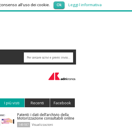
venerdì 7, Agosto 2026
 consenso all'uso dei cookie.
Ok
Leggi l informativa
I più visti
Recenti
Facebook
Patenti: i dati dell’archivio della
Motorizzazione consultabili online
149187
Visualizzazioni