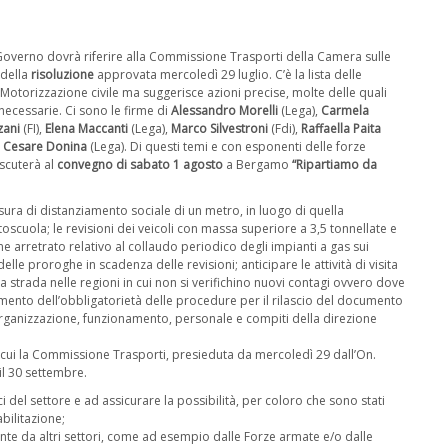
Governo dovrà riferire alla Commissione Trasporti della Camera sulle
 della
risoluzione
approvata mercoledì 29 luglio. C’è la lista delle
 Motorizzazione civile ma suggerisce azioni precise, molte delle quali
cessarie. Ci sono le firme di
Alessandro Morelli
(Lega),
Carmela
zani
(FI),
Elena Maccanti
(Lega),
Marco Silvestroni
(Fdi),
Raffaella Paita
 Cesare Donina
(Lega). Di questi temi e con esponenti delle forze
scuterà al
convegno di sabato 1 agosto
a Bergamo
“Ripartiamo da
isura di distanziamento sociale di un metro, in luogo di quella
toscuola; le revisioni dei veicoli con massa superiore a 3,5 tonnellate e
rme arretrato relativo al collaudo periodico degli impianti a gas sui
lle proroghe in scadenza delle revisioni; anticipare le attività di visita
a strada nelle regioni in cui non si verifichino nuovi contagi ovvero dove
erimento dell’obbligatorietà delle procedure per il rilascio del documento
’organizzazione, funzionamento, personale e compiti della direzione
ui la Commissione Trasporti, presieduta da mercoledì 29 dall’On.
il 30 settembre.
 del settore e ad assicurare la possibilità, per coloro che sono stati
bilitazione;
nte da altri settori, come ad esempio dalle Forze armate e/o dalle