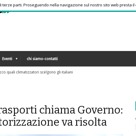
 di terze parti. Proseguendo nella navigazione sul nostro sito web presta il
Eventi
chi siamo-contatti
ra bambini e ragazzi in aumento uso psicofarmaci, consumi triplicati dal 2016
asporti chiama Governo:
otorizzazione va risolta