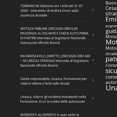
Buon
TGRMARCHE–Edizione ore 14:00 del 31-07-
Cesa
2026 – intervento di Andrea Onori sulla
stra
sicurezza stradale
Emil
esamin
SKYTG24 TIMELINE 29072026 ORE16.00
guid
PRUDENZA AL VOLANTE E CHECK AUTO PRIMA
Minis
DI PARTIRE Intervista al Segretario Nazionale
Mot
Autoscuole Alfredo Boenzi
Motor
strad
RAI-NEWS24-FILO_DIRETTO_29072026-ORE1430
pat
– SICUREZZA STRADALE Intervista al Segretario
rinno
Nazionale Alfredo Boenzi
sic
cons
Guida responsabile, Unasca: formazione per
autom
ridurre vittime e feriti sulle strade
Un
Unasca, ridurre gli incidenti investendo nella
formazione. Ecco la ricetta delle autoscuole
INTERVISTA ALL’ESPERTO In auto sotto la