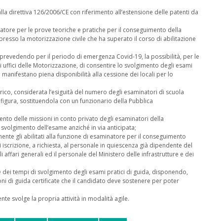
la direttiva 126/2006/CE con riferimento all’estensione delle patenti da
natore per le prove teoriche e pratiche per il conseguimento della
 presso la motorizzazione civile che ha superato il corso di abilitazione
, prevedendo per il periodo di emergenza Covid-19, la possibilità, per le
i uffici delle Motorizzazione, di consentire lo svolgimento degli esami
che manifestano piena disponibilità alla cessione dei locali per lo
orico, considerata l’esiguità del numero degli esaminatori di scuola
e figura, sostituendola con un funzionario della Pubblica
amento delle missioni in conto privato degli esaminatori della
svolgimento dell’esame anziché in via anticipata;
nente gli abilitati alla funzione di esaminatore per il conseguimento
di iscrizione, a richiesta, al personale in quiescenza già dipendente del
i affari generali ed il personale del Ministero delle infrastrutture e dei
ne dei tempi di svolgimento degli esami pratici di guida, disponendo,
ni di guida certificate che il candidato deve sostenere per poter
te svolge la propria attività in modalità agile.