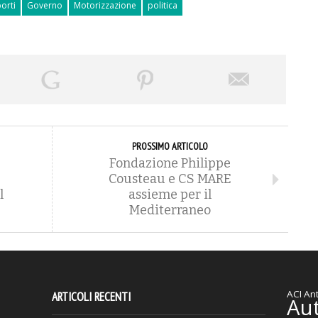
orti
Governo
Motorizzazione
politica
PROSSIMO ARTICOLO
Fondazione Philippe
Cousteau e CS MARE
l
assieme per il
Mediterraneo
ACI
Ant
ARTICOLI RECENTI
Au