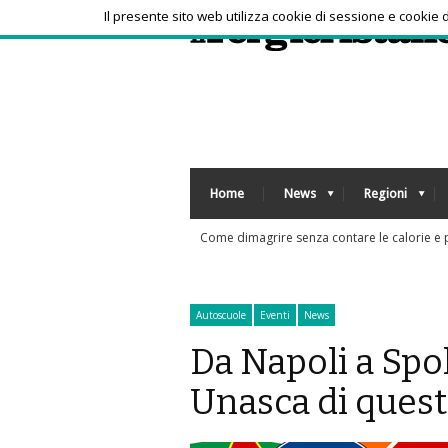
Il presente sito web utilizza cookie di sessione e cookie
Home
News
Regioni
nza contare le calorie e patire la fame? La lezione delle diete 'veg'
Autoscuole
Eventi
News
Da Napoli a Spo
Unasca di ques