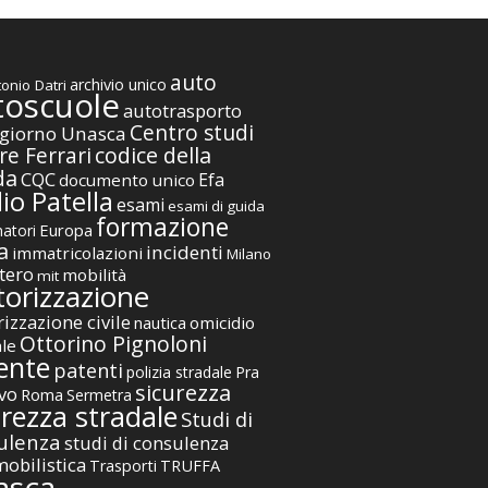
auto
archivio unico
onio Datri
toscuole
autotrasporto
Centro studi
giorno Unasca
codice della
re Ferrari
da
CQC
Efa
documento unico
io Patella
esami
esami di guida
formazione
Europa
atori
a
incidenti
immatricolazioni
Milano
tero
mobilità
mit
orizzazione
izzazione civile
nautica
omicidio
Ottorino Pignoloni
ale
ente
patenti
polizia stradale
Pra
sicurezza
vo
Roma
Sermetra
urezza stradale
Studi di
ulenza
studi di consulenza
obilistica
TRUFFA
Trasporti
asca