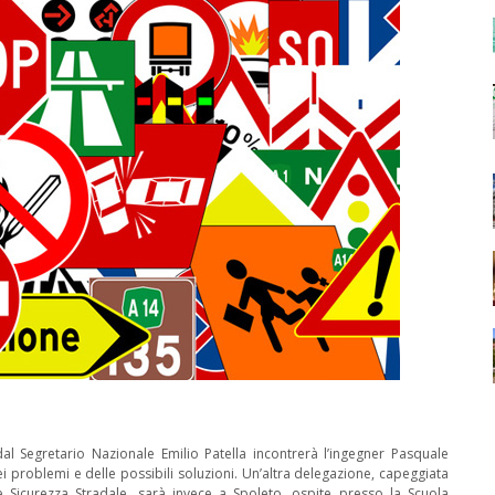
l Segretario Nazionale Emilio Patella incontrerà l’ingegner Pasquale
 problemi e delle possibili soluzioni. Un’altra delegazione, capeggiata
 Sicurezza Stradale, sarà invece a Spoleto, ospite presso la Scuola