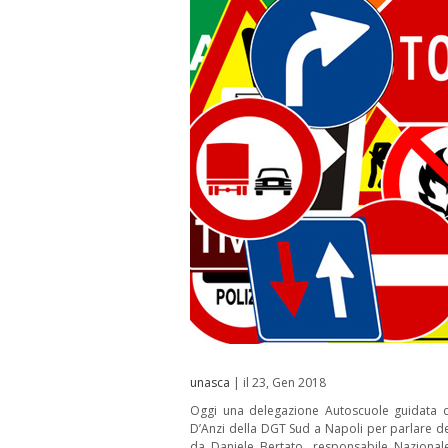
unasca
| il 23, Gen 2018
Oggi una delegazione Autoscuole guidata da
D’Anzi della DGT Sud a Napoli per parlare dei
da Daniele Bertato, responsabile Nazionale