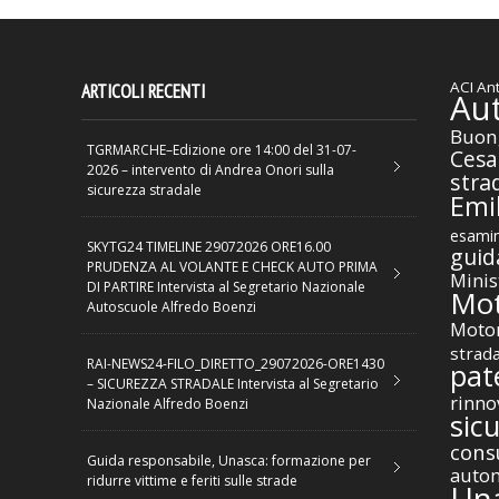
ACI
Ant
ARTICOLI RECENTI
Au
Buon
TGRMARCHE–Edizione ore 14:00 del 31-07-
Cesa
2026 – intervento di Andrea Onori sulla
stra
sicurezza stradale
Emil
esamin
SKYTG24 TIMELINE 29072026 ORE16.00
guid
PRUDENZA AL VOLANTE E CHECK AUTO PRIMA
Minis
DI PARTIRE Intervista al Segretario Nazionale
Mot
Autoscuole Alfredo Boenzi
Motor
strad
RAI-NEWS24-FILO_DIRETTO_29072026-ORE1430
pat
– SICUREZZA STRADALE Intervista al Segretario
rinno
Nazionale Alfredo Boenzi
sic
cons
Guida responsabile, Unasca: formazione per
autom
ridurre vittime e feriti sulle strade
Un