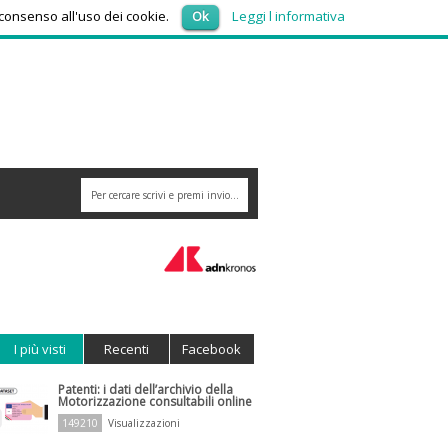
sabato 8, Agosto 2026
 consenso all'uso dei cookie.
Ok
Leggi l informativa
nziani per truffe telefoniche? Arriva l'app che risponde ai numeri sconosciuti
I più visti
Recenti
Facebook
Patenti: i dati dell’archivio della
Motorizzazione consultabili online
149210
Visualizzazioni