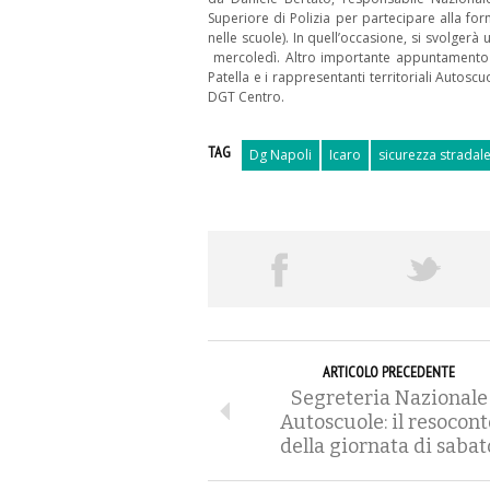
Superiore di Polizia per partecipare alla f
nelle scuole). In quell’occasione, si svolger
mercoledì. Altro importante appuntamento p
Patella e i rappresentanti territoriali Autosc
DGT Centro.
TAG
Dg Napoli
Icaro
sicurezza stradal
ARTICOLO PRECEDENTE
Segreteria Nazionale
Autoscuole: il resocont
della giornata di sabat