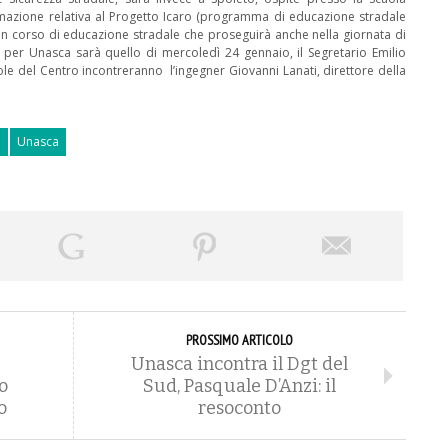
ormazione relativa al Progetto Icaro (programma di educazione stradale
à un corso di educazione stradale che proseguirà anche nella giornata di
er Unasca sarà quello di mercoledì 24 gennaio, il Segretario Emilio
uole del Centro incontreranno l’ingegner Giovanni Lanati, direttore della
e
Unasca
PROSSIMO ARTICOLO
Unasca incontra il Dgt del
o
Sud, Pasquale D’Anzi: il
o
resoconto