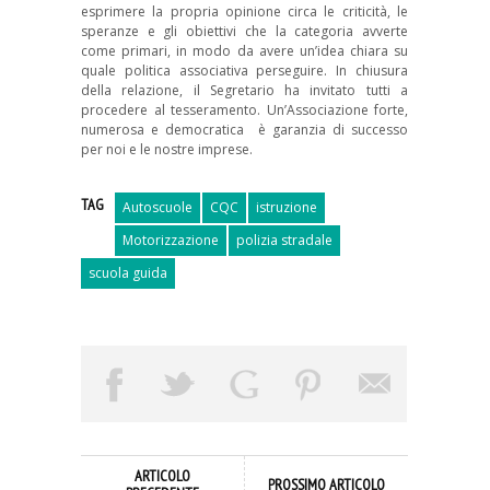
esprimere la propria opinione circa le criticità, le
speranze e gli obiettivi che la categoria avverte
come primari, in modo da avere un’idea chiara su
quale politica associativa perseguire. In chiusura
della relazione, il Segretario ha invitato tutti a
procedere al tesseramento. Un’Associazione forte,
numerosa e democratica è garanzia di successo
per noi e le nostre imprese.
TAG
Autoscuole
CQC
istruzione
Motorizzazione
polizia stradale
scuola guida
ARTICOLO
PROSSIMO ARTICOLO