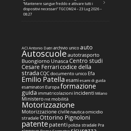
“Mantenere sangue freddo e attivare tutti i
dispositivi necessari” TGCOM24 – 23 Lug 2026 –
08:27
auto
archivio unico
ACI
Antonio Datri
Autoscuole
autotrasporto
Centro studi
Buongiorno Unasca
codice della
Cesare Ferrari
strada
CQC
Efa
documento unico
Emilio Patella
esami
esami di guida
formazione
Europa
esaminatori
guida
incidenti
immatricolazioni
Milano
Ministero
mobilità
mit
Motorizzazione
Motorizzazione civile
nautica
omicidio
Ottorino Pignoloni
stradale
patente
patenti
polizia stradale
Pra
sicurezza
rinnovo