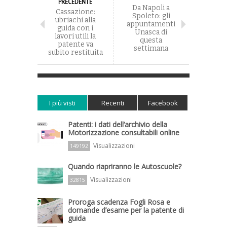
PRECEDENTE
Da Napoli a
Cassazione:
Spoleto: gli
ubriachi alla
appuntamenti
guida con i
Unasca di
lavori utili la
questa
patente va
settimana
subito restituita
I più visti
Recenti
Facebook
Patenti: i dati dell’archivio della
Motorizzazione consultabili online
Visualizzazioni
149192
Quando riapriranno le Autoscuole?
Visualizzazioni
32815
Proroga scadenza Fogli Rosa e
domande d’esame per la patente di
guida