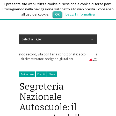
Il presente sito web utilizza cookie di sessione e cookie di terze parti.
Proseguendo nella navigazione sul nostro sito web presta il consenso
all'uso dei cookie.
Ok
Leggi l informativa
venerdì 7, Agosto 2026
Select a Page:
Nascondi navigazione
Home
News
Autoscuole
Studi di consulenza
Nautica
Regioni
Abruzzo
Basilicata
Calabria
Campania
Emilia Romagna
Friuli Venezia Giulia
Lazio
Liguria
Lombardia
Marche
Molise
Piemonte
Puglia
Sardegna
Sicilia
Toscana
Trentino-Alto Adige
Umbria
Valle d’Aosta
Veneto
Eventi
Resoconti
Appuntamenti futuri
chi siamo-contatti
aria condizionata: ecco
Tra bambini e ragazzi in aumento uso
ono gli italiani
psicofarmaci, consumi triplicati dal 2016
Autoscuole
Eventi
News
Segreteria
Nazionale
Autoscuole: il