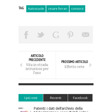
TAG
Autoscuole
cesare ferrari
consorzi
ARTICOLO
PRECEDENTE
PROSSIMO ARTICOLO
Vita in strada:
Effetto rete
istruzioni per
l’uso
I più visti
Recenti
Facebook
Patenti: i dati dell’archivio della