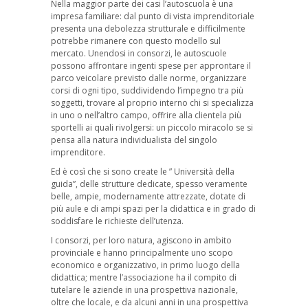
Nella maggior parte dei casi l’autoscuola è una
impresa familiare: dal punto di vista imprenditoriale
presenta una debolezza strutturale e difficilmente
potrebbe rimanere con questo modello sul
mercato. Unendosi in consorzi, le autoscuole
possono affrontare ingenti spese per approntare il
parco veicolare previsto dalle norme, organizzare
corsi di ogni tipo, suddividendo l’impegno tra più
soggetti, trovare al proprio interno chi si specializza
in uno o nell’altro campo, offrire alla clientela più
sportelli ai quali rivolgersi: un piccolo miracolo se si
pensa alla natura individualista del singolo
imprenditore.
Ed è così che si sono create le ” Università della
guida”, delle strutture dedicate, spesso veramente
belle, ampie, modernamente attrezzate, dotate di
più aule e di ampi spazi per la didattica e in grado di
soddisfare le richieste dell’utenza.
I consorzi, per loro natura, agiscono in ambito
provinciale e hanno principalmente uno scopo
economico e organizzativo, in primo luogo della
didattica; mentre l’associazione ha il compito di
tutelare le aziende in una prospettiva nazionale,
oltre che locale, e da alcuni anni in una prospettiva