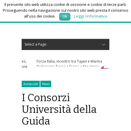
Il presente sito web utilizza cookie di sessione e cookie di terze parti.
Proseguendo nella navigazione sul nostro sito web presta il consenso
all'uso dei cookie.
Ok
Leggi l informativa
giovedì 6, Agosto 2026
Select a Page:
Nascondi navigazione
Home
News
Autoscuole
Studi di consulenza
Nautica
Regioni
Abruzzo
Basilicata
Calabria
Campania
Emilia Romagna
Friuli Venezia Giulia
Lazio
Liguria
Lombardia
Marche
Molise
Piemonte
Puglia
Sardegna
Sicilia
Toscana
Trentino-Alto Adige
Umbria
Valle d’Aosta
Veneto
Eventi
Resoconti
Appuntamenti futuri
chi siamo-contatti
Forza Italia, incontro tra Tajani e Marina
Berlusconi: faccia a faccia a fine mese
Autoscuole
News
I Consorzi
Università della
Guida