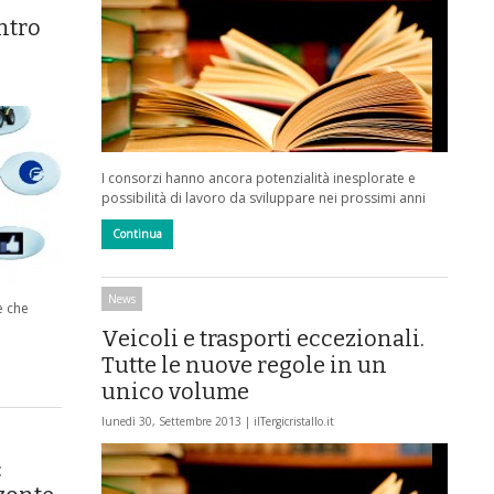
entro
I consorzi hanno ancora potenzialità inesplorate e
possibilità di lavoro da sviluppare nei prossimi anni
Continua
News
e che
Veicoli e trasporti eccezionali.
Tutte le nuove regole in un
unico volume
lunedì 30, Settembre 2013 |
ilTergicristallo.it
: