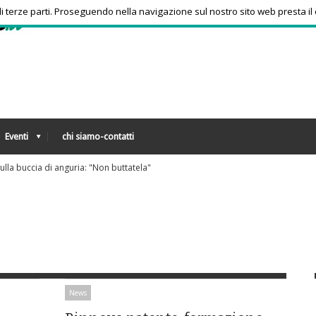
 di terze parti. Proseguendo nella navigazione sul nostro sito web presta il
Eventi
chi siamo-contatti
o, l'afa non arretra: oggi e domani 19 città bollino rosso
News