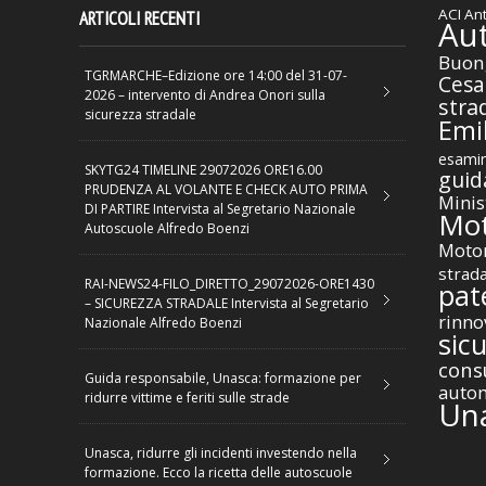
ACI
Ant
ARTICOLI RECENTI
Au
Buon
TGRMARCHE–Edizione ore 14:00 del 31-07-
Cesa
2026 – intervento di Andrea Onori sulla
stra
sicurezza stradale
Emil
esamin
SKYTG24 TIMELINE 29072026 ORE16.00
guid
PRUDENZA AL VOLANTE E CHECK AUTO PRIMA
Minis
DI PARTIRE Intervista al Segretario Nazionale
Mot
Autoscuole Alfredo Boenzi
Motor
strad
RAI-NEWS24-FILO_DIRETTO_29072026-ORE1430
pat
– SICUREZZA STRADALE Intervista al Segretario
rinno
Nazionale Alfredo Boenzi
sic
cons
Guida responsabile, Unasca: formazione per
autom
ridurre vittime e feriti sulle strade
Un
Unasca, ridurre gli incidenti investendo nella
formazione. Ecco la ricetta delle autoscuole