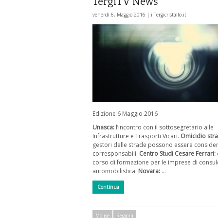
TergiTV News
venerdì 6, Maggio 2016 |
ilTergicristallo.it
Edizione 6 Maggio 2016
Unasca:
l’incontro con il sottosegretario alle
Infrastrutture e Trasporti Vicari.
Omicidio stra
gestori delle strade possono essere consider
corresponsabili.
Centro Studi Cesare Ferrari:
corso di formazione per le imprese di consu
automobilistica.
Novara:
…
Continua
Molise
Regioni