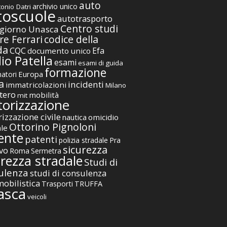
auto
archivio unico
onio Datri
toscuole
autotrasporto
Centro studi
giorno Unasca
codice della
re Ferrari
da
CQC
Efa
documento unico
io Patella
esami
esami di guida
formazione
Europa
atori
a
incidenti
immatricolazioni
Milano
tero
mobilità
mit
orizzazione
izzazione civile
nautica
omicidio
Ottorino Pignoloni
ale
ente
patenti
polizia stradale
Pra
sicurezza
vo
Roma
Sermetra
urezza stradale
Studi di
ulenza
studi di consulenza
obilistica
TRUFFA
Trasporti
asca
veicoli