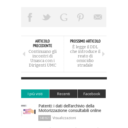
ARTICOLO
PROSSIMO ARTICOLO
PRECEDENTE
È legge il DDL
Continuano gli
che introduce il
incontri di
reato di
Unasca con i
omicidio
Dirigenti UMC
stradale
I più visti
Recenti
Facebook
Patenti: i dati dell’archivio della
Motorizzazione consultabili online
Visualizzazioni
149161