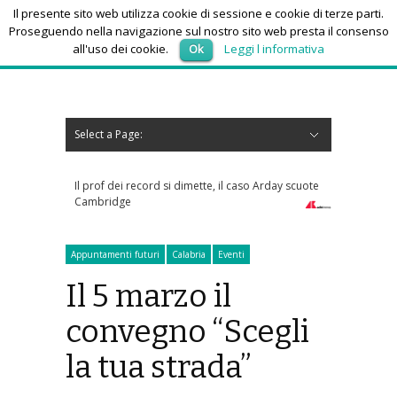
Il presente sito web utilizza cookie di sessione e cookie di terze parti.
Proseguendo nella navigazione sul nostro sito web presta il consenso
all'uso dei cookie.
Ok
Leggi l informativa
giovedì 6, Agosto 2026
Select a Page:
Nascondi navigazione
Home
News
Autoscuole
Studi di consulenza
Nautica
Regioni
Abruzzo
Basilicata
Calabria
Campania
Emilia Romagna
Friuli Venezia Giulia
Lazio
Liguria
Lombardia
Marche
Molise
Piemonte
Puglia
Sardegna
Sicilia
Toscana
Trentino-Alto Adige
Umbria
Valle d’Aosta
Veneto
Eventi
Resoconti
Appuntamenti futuri
chi siamo-contatti
Il prof dei record si dimette, il caso Arday scuote
Cambridge
Appuntamenti futuri
Calabria
Eventi
Il 5 marzo il
convegno “Scegli
la tua strada”