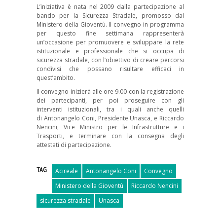
L’iniziativa è nata nel 2009 dalla partecipazione al
bando per la Sicurezza Stradale, promosso dal
Ministero della Gioventù. Il convegno in programma
per questo fine settimana rappresenterà
un’occasione per promuovere e sviluppare la rete
istituzionale e professionale che si occupa di
sicurezza stradale, con l’obiettivo di creare percorsi
condivisi che possano risultare efficaci in
quest’ambito.
Il convegno inizierà alle ore 9.00 con la registrazione
dei partecipanti, per poi proseguire con gli
interventi istituzionali, tra i quali anche quelli
di Antonangelo Coni, Presidente Unasca, e Riccardo
Nencini, Vice Ministro per le Infrastrutture e i
Trasporti, e terminare con la consegna degli
attestati di partecipazione.
TAG
Acireale
Antonangelo Coni
Convegno
Ministero della Gioventù
Riccardo Nencini
sicurezza stradale
Unasca