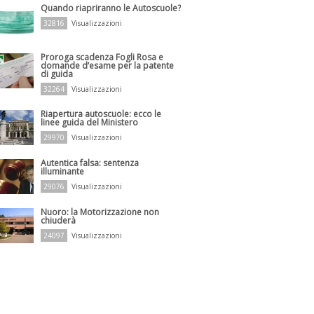
Quando riapriranno le Autoscuole?
32816
Visualizzazioni
Proroga scadenza Fogli Rosa e
domande d’esame per la patente
di guida
32264
Visualizzazioni
Riapertura autoscuole: ecco le
linee guida del Ministero
29970
Visualizzazioni
Autentica falsa: sentenza
illuminante
29076
Visualizzazioni
Nuoro: la Motorizzazione non
chiuderà
24097
Visualizzazioni