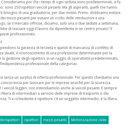
li. Consideriamo poi che i tempi di ogni seduta sono predeterminati, si fa
: sono 250 ispettori veicoli pesanti. Ma gli aspiranti, quelli che hanno
 c’è bisogno di una graduatoria, per due motivi. Primo: dobbiamo evitare
o dei mezzi pesanti per evitare un crollo delle retribuzioni e una
go, se il mercato offrisse, diciamo, solo una o due sedute a settimana,
irebbe di lasciare oggi il lavoro da dipendente in un centro privato? Il
questi professionisti».
o?
pendono la garanzia di terzietà e quindi di mancanza di conflitto di
enza sleale, il riconoscimento di una professione determinante per la
 la gestione degli ispettori, in un raggio di operatività predeterminato,
 l’indipendenza professionale della categoria».
si senza un surplus di offerta professionale. Per questo chiediamo una
ci concorrenza per lavorare per le imprese anziché per la sicurezza
 i veicoli leggeri, non estendiamolo anche ai veicoli pesanti. E sempre
iliera di intermediari a servizio delle imprese di trasporto o dei
lenza. Tra richiedente e ispettore c’è un soggetto intermedio, è la filiera
derispettori
ispettori
mezzi pesanti
Motorizzazione civile