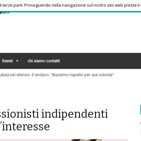
 di terze parti. Proseguendo nella navigazione sul nostro sito web presta il
Eventi
chi siamo-contatti
via ai rimborsi degli skipass: ecco chi può richiederli
ssionisti indipendenti
d’interesse