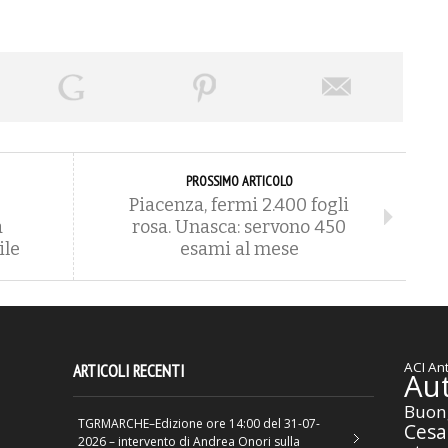
PROSSIMO ARTICOLO
Piacenza, fermi 2.400 fogli
a
rosa. Unasca: servono 450
ile
esami al mese
ACI
Ant
ARTICOLI RECENTI
Au
Buon
TGRMARCHE–Edizione ore 14:00 del 31-07-
Cesa
2026 – intervento di Andrea Onori sulla