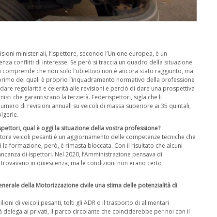
sioni ministeriali, l’ispettore, secondo l’Unione europea, è un
nza conflitti di interesse. Se però si traccia un quadro della situazione
, si comprende che non solo l’obiettivo non è ancora stato raggiunto, ma
l primo dei quali è proprio l’inquadramento normativo della professione
are regolarità e celerità alle revisioni e perciò di dare una prospettiva
isti che garantiscano la terzietà. Federispettori, sigla che li
mero di revisioni annuali su veicoli di massa superiore ai 35 quintali,
lgerle.
pettori, qual è oggi la situazione della vostra professione?
ettore veicoli pesanti è un aggiornamento delle competenze tecniche che
i la formazione, però, è rimasta bloccata. Con il risultato che alcuni
ancanza di ispettori. Nel 2020, l’Amministrazione pensava di
 si trovavano in quiescenza, ma le condizioni non erano certo
nerale della Motorizzazione civile una stima delle potenzialità di
ioni di veicoli pesanti, tolti gli ADR o il trasporto di alimentari
 delega ai privati, il parco circolante che coinciderebbe per noi con il