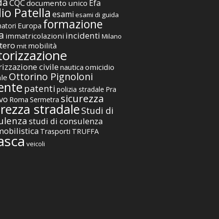
da
CQC
Efa
documento unico
io Patella
esami
esami di guida
formazione
Europa
atori
a
incidenti
immatricolazioni
Milano
tero
mobilità
mit
orizzazione
izzazione civile
nautica
omicidio
Ottorino Pignoloni
ale
ente
patenti
polizia stradale
Pra
sicurezza
vo
Roma
Sermetra
urezza stradale
Studi di
ulenza
studi di consulenza
obilistica
TRUFFA
Trasporti
asca
veicoli