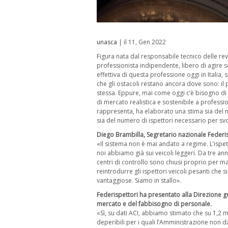
unasca
| il 11, Gen 2022
Figura nata dal responsabile tecnico delle revi
professionista indipendente, libero di agire se
effettiva di questa professione oggi in Italia
che gli ostacoli restano ancora dove sono: i
stessa. Eppure, mai come oggi c’è bisogno di d
di mercato realistica e sostenibile a profession
rappresenta, ha elaborato una stima sia del nu
sia del numero di ispettori necessario per svo
Diego Brambilla, Segretario nazionale Federis
«Il sistema non è mai andato a regime. L’isp
noi abbiamo già sui veicoli leggeri. Da tre ann
centri di controllo sono chiusi proprio per m
reintrodurre gli ispettori veicoli pesanti che
vantaggiose. Siamo in stallo».
Federispettori ha presentato alla Direzione ge
mercato e del fabbisogno di personale.
«Sì, su dati ACI, abbiamo stimato che su 1,2 mil
deperibili per i quali l’Amministrazione non dà