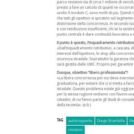
parco revisioni sia di circa 1 milione di veico
presto a fare un calcolo di quanti ne occorrano
svolto il modulo C, sono molti di più. Quindi
che tutti gli ispettori si spostino sul segment
distorsione della concorrenza. In secondo luo
e con retribuzioni insufficienti, chi se la sent
punto centrale è dare continuità lavorativa a 
Il punto è questo, l’inquadramento retributiv
«Dall’inquadramento retributivo, a cascata, di
interessi dell’ispettore, lo stop alla concorr
sicurezza stradale. Soprattutto la garanzia che
sarà gestita dalle UMC. Proprio per garantire
Dunque, obiettivo “libero professionista”?
«La libera concorrenza per noi deve esercitar
graduatoria, per evitare che ci si metta a far
stradale. Questo problema esiste già oggi per
per la stessa ragione vediamo con favore una f
cittadini, di cui fanno parte gli Studi di consu
della terzietà». (e.b.)
TAG
autotrasporto
Diego Brambilla
Fe
revisioni