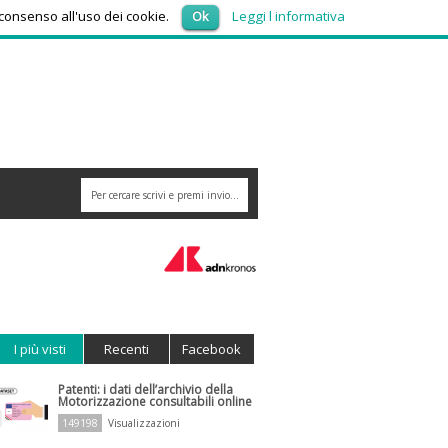
venerdì 7, Agosto 2026
 consenso all'uso dei cookie.
Ok
Leggi l informativa
I più visti
Recenti
Facebook
Patenti: i dati dell’archivio della
Motorizzazione consultabili online
149198
Visualizzazioni