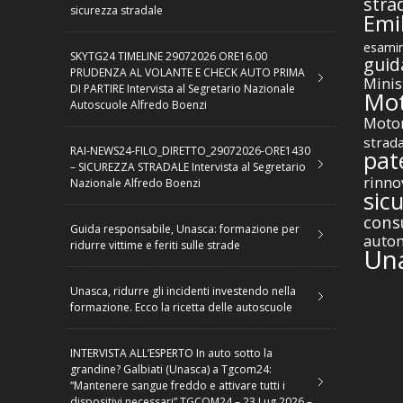
stra
sicurezza stradale
Emil
esamin
SKYTG24 TIMELINE 29072026 ORE16.00
guid
PRUDENZA AL VOLANTE E CHECK AUTO PRIMA
Minis
DI PARTIRE Intervista al Segretario Nazionale
Mot
Autoscuole Alfredo Boenzi
Motor
strad
RAI-NEWS24-FILO_DIRETTO_29072026-ORE1430
pat
– SICUREZZA STRADALE Intervista al Segretario
rinno
Nazionale Alfredo Boenzi
sic
cons
Guida responsabile, Unasca: formazione per
autom
ridurre vittime e feriti sulle strade
Un
Unasca, ridurre gli incidenti investendo nella
formazione. Ecco la ricetta delle autoscuole
INTERVISTA ALL’ESPERTO In auto sotto la
grandine? Galbiati (Unasca) a Tgcom24:
“Mantenere sangue freddo e attivare tutti i
dispositivi necessari” TGCOM24 – 23 Lug 2026 –