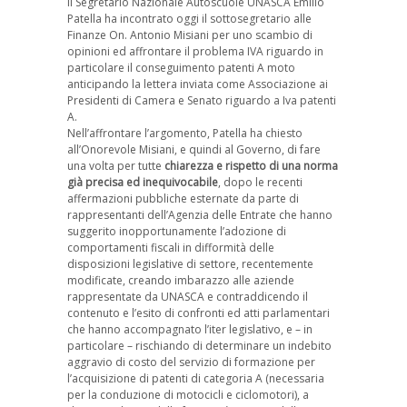
Il Segretario Nazionale Autoscuole UNASCA Emilio
Patella ha incontrato oggi il sottosegretario alle
Finanze On. Antonio Misiani per uno scambio di
opinioni ed affrontare il problema IVA riguardo in
particolare il conseguimento patenti A moto
anticipando la lettera inviata come Associazione ai
Presidenti di Camera e Senato riguardo a Iva patenti
A.
Nell’affrontare l’argomento, Patella ha chiesto
all’Onorevole Misiani, e quindi al Governo, di fare
una volta per tutte
chiarezza e rispetto di una norma
già precisa ed inequivocabile
, dopo le recenti
affermazioni pubbliche esternate da parte di
rappresentanti dell’Agenzia delle Entrate che hanno
suggerito inopportunamente l’adozione di
comportamenti fiscali in difformità delle
disposizioni legislative di settore, recentemente
modificate, creando imbarazzo alle aziende
rappresentate da UNASCA e contraddicendo il
contenuto e l’esito di confronti ed atti parlamentari
che hanno accompagnato l’iter legislativo, e – in
particolare – rischiando di determinare un indebito
aggravio di costo del servizio di formazione per
l’acquisizione di patenti di categoria A (necessaria
per la conduzione di motocicli e ciclomotori), a