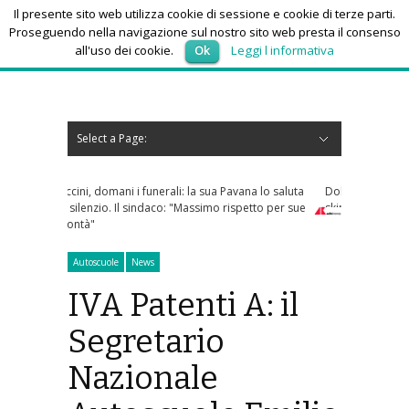
Il presente sito web utilizza cookie di sessione e cookie di terze parti.
Proseguendo nella navigazione sul nostro sito web presta il consenso
all'uso dei cookie.
Ok
Leggi l informativa
venerdì 7, Agosto 2026
Select a Page:
Nascondi navigazione
Home
News
Autoscuole
Studi di consulenza
Nautica
Regioni
Abruzzo
Basilicata
Calabria
Campania
Emilia Romagna
Friuli Venezia Giulia
Lazio
Liguria
Lombardia
Marche
Molise
Piemonte
Puglia
Sardegna
Sicilia
Toscana
Trentino-Alto Adige
Umbria
Valle d’Aosta
Veneto
Eventi
Resoconti
Appuntamenti futuri
chi siamo-contatti
li: la sua Pavana lo saluta
Dolomiti Superski, via ai rimborsi degli
: "Massimo rispetto per sue
skipass: ecco chi può richiederli
Autoscuole
News
IVA Patenti A: il
Segretario
Nazionale