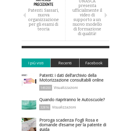
UNASCA
PRECEDENTE
presenta
Patenti: Sassari,
ufficialmente il
nuova
video di
organizzazione
supporto a un
per gli esami di
nuovo modello
teoria
di formazione
di qualità!
I più visti
Recenti
Facebook
Patenti: i dati dell’archivio della
Motorizzazione consultabili online
Visualizzazioni
149200
Quando riapriranno le Autoscuole?
Visualizzazioni
32816
Proroga scadenza Fogli Rosa e
domande d’esame per la patente di
guida