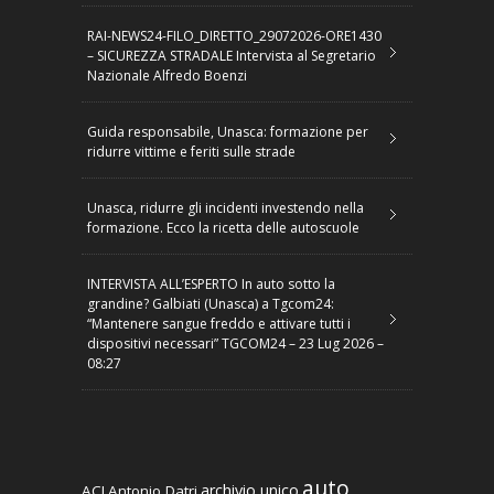
RAI-NEWS24-FILO_DIRETTO_29072026-ORE1430
– SICUREZZA STRADALE Intervista al Segretario
Nazionale Alfredo Boenzi
Guida responsabile, Unasca: formazione per
ridurre vittime e feriti sulle strade
Unasca, ridurre gli incidenti investendo nella
formazione. Ecco la ricetta delle autoscuole
INTERVISTA ALL’ESPERTO In auto sotto la
grandine? Galbiati (Unasca) a Tgcom24:
“Mantenere sangue freddo e attivare tutti i
dispositivi necessari” TGCOM24 – 23 Lug 2026 –
08:27
auto
archivio unico
ACI
Antonio Datri