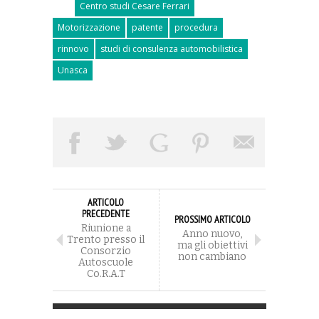
Centro studi Cesare Ferrari
Motorizzazione
patente
procedura
rinnovo
studi di consulenza automobilistica
Unasca
ARTICOLO
PRECEDENTE
PROSSIMO ARTICOLO
Riunione a
Anno nuovo,
Trento presso il
ma gli obiettivi
Consorzio
non cambiano
Autoscuole
Co.R.A.T