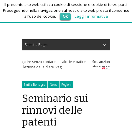
Il presente sito web utilizza cookie di sessione e cookie di terze parti.
Proseguendo nella navigazione sul nostro sito web presta il consenso
all'uso dei cookie.
Ok
Leggi l informativa
sabato 8, Agosto 2026
Select a Page:
Nascondi navigazione
Home
News
Autoscuole
Studi di consulenza
Nautica
Regioni
Abruzzo
Basilicata
Calabria
Campania
Emilia Romagna
Friuli Venezia Giulia
Lazio
Liguria
Lombardia
Marche
Molise
Piemonte
Puglia
Sardegna
Sicilia
Toscana
Trentino-Alto Adige
Umbria
Valle d’Aosta
Veneto
Eventi
Resoconti
Appuntamenti futuri
chi siamo-contatti
are le calorie e patire
Sos anziani per truffe telefoniche? Arriva l'app
iete 'veg'
che risponde ai numeri sconosciuti
Emilia Romagna
News
Regioni
Seminario sui
rinnovi delle
patenti