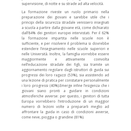
supervisione, di notte e su strade ad alta velocità.
La formazione riveste un ruolo primario nella
preparazione dei giovani e sarebbe utile che i
principi della sicurezza stradale venissero insegnati
a scuola a partire dalla giovane età, come dichiarato
dall’84% dei genitori europei intervistati. Per il 62%
la formazione impartita nelle scuole non è
sufficiente, e per risolvere il problema si dovrebbe
estendere l’insegnamento nelle scuole superiori e
nelle Università. Inoltre, la famiglia vorrebbe essere
maggiormente e attivamente coinvolta
nell’educazione stradale dei figli, sia tramite un
aggiornamento regolare dagli istruttori di guida sui
progressi dei loro ragazzi (53%), sia assistendo ad
una lezione di pratica per constatare personalmente
i loro progressi (40%).Emerge infine l’esigenza che i
giovani siano pronti a guidare in condizioni
atmosferiche avverse: per questo, i genitori di tutta
Europa vorrebbero l’introduzione di un maggior
numero di lezioni volte a prepararli meglio ad
affrontare la guida in caso di condizioni avverse,
come neve, pioggia o grandine (81%).