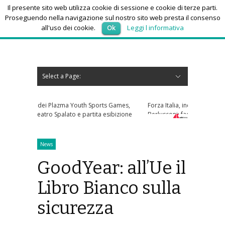
Il presente sito web utilizza cookie di sessione e cookie di terze parti.
Proseguendo nella navigazione sul nostro sito web presta il consenso
all'uso dei cookie.
Ok
Leggi l informativa
giovedì 6, Agosto 2026
Select a Page:
Nascondi navigazione
Home
News
Autoscuole
Studi di consulenza
Nautica
Regioni
Abruzzo
Basilicata
Calabria
Campania
Emilia Romagna
Friuli Venezia Giulia
Lazio
Liguria
Lombardia
Marche
Molise
Piemonte
Puglia
Sardegna
Sicilia
Toscana
Trentino-Alto Adige
Umbria
Valle d’Aosta
Veneto
Eventi
Resoconti
Appuntamenti futuri
chi siamo-contatti
 Sports Games,
Forza Italia, incontro tra Tajani e Marina
rtita esibizione
Berlusconi: faccia a faccia a fine mese
News
GoodYear: all’Ue il
Libro Bianco sulla
sicurezza