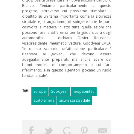
orgogliosa di presentare la nuova edizione del Libro
Bianco. Teniamo particolarmente a questo
progetto, attraverso cui possiamo stimolare il
dibattito su un tema importante come la sicurezza
stradale e, ci auguriamo, di spingere tutte le parti
coinvolte a mettere in atto tutte quelle azioni che
possono fare la differenza per la guida sicura degli
automobilisti – dichiara Olivier Rousseau,
vicepresidente Pneumatici Vettura, Goodyear EMEA.
“In questo scenario, un’attenzione particolare è
riservata ai giovani, che devono essere
adeguatamente preparati, ma anche avere dei
buoni modelli di comportamento a cui fare
riferimento, e in questo i genitori giocano un ruolo
fondamentale”.
TAG
Europa
Goodyear
neopatentati
scatola nera
sicurezza stradale