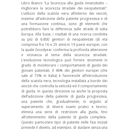
Libro Bianco “La Sicurezza alla guida innanzitutto –
migliorare la sicurezza stradale dei neopatentati”.
L’utilizzo della scatola nera all’interno dei veicoli,
insieme all’adozione della patente progressiva e di
una formazione continua, sono gli elementi che
potrebbero fare la differenza sulle strade di tutta
Europa. Alla base, i risultati di una ricerca condotta
su più di 6.800 genitori di neopatentati (di età
compresa fra 16 e 25 anni) in 19 paesi europei, con
la quale Goodyear conferma la profonda attenzione
e vicinanza al tema della sicurezza stradale.
L’evoluzione tecnologica può fornire strumenti in
grado di monitorare i comportamenti di guida dei
giovani patentati. Il 46% dei genitori europei (che
sale al 73% in Italia) è favorevole all’introduzione
della scatola nera, tecnologia installata a bordo dei
veicoli che controlla la velocità ed il comportamento
di guida. In questa direzione va anche la proposta
dell’adozione della patente di guida progressiva,
una patente che, gradualmente, in seguito al
superamento di diversi esami pratici e teorici,
elimina una serie di restrizioni alla guida, fino
all’ottenimento della patente di guida completa.
Questo particolare tipo di patente nelle fasi iniziali
prevede il divieto, ad esempio, di guidare senza una