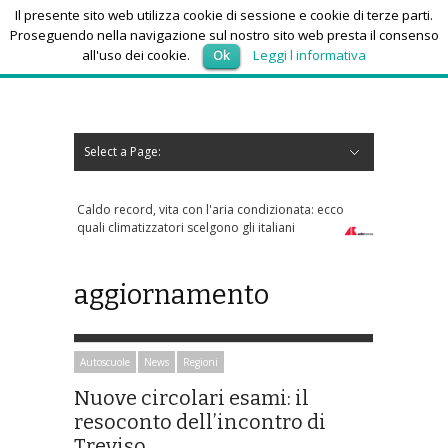
Il presente sito web utilizza cookie di sessione e cookie di terze parti.
Proseguendo nella navigazione sul nostro sito web presta il consenso
all'uso dei cookie.
Ok
Leggi l informativa
venerdì 7, Agosto 2026
Select a Page:
Nascondi navigazione
Home
News
Autoscuole
Studi di consulenza
Nautica
Regioni
Abruzzo
Basilicata
Calabria
Campania
Emilia Romagna
Friuli Venezia Giulia
Lazio
Liguria
Lombardia
Marche
Molise
Piemonte
Puglia
Sardegna
Sicilia
Toscana
Trentino-Alto Adige
Umbria
Valle d’Aosta
Veneto
Eventi
Resoconti
Appuntamenti futuri
chi siamo-contatti
ria condizionata: ecco
Tra bambini e ragazzi in aumento uso
o gli italiani
psicofarmaci, consumi triplicati dal 2016
aggiornamento
Autoscuole
News
Regioni
Nuove circolari esami: il
resoconto dell’incontro di
Treviso