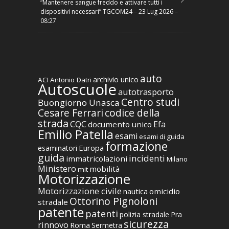
“Mantenere sangue freddo e attivare tutti i
dispositivi necessari” TGCOM24 – 23 Lug 2026 –
08:27
auto
archivio unico
ACI
Antonio Datri
Autoscuole
autotrasporto
Centro studi
Buongiorno Unasca
codice della
Cesare Ferrari
strada
CQC
Efa
documento unico
Emilio Patella
esami
esami di guida
formazione
Europa
esaminatori
guida
incidenti
immatricolazioni
Milano
Ministero
mobilità
mit
Motorizzazione
Motorizzazione civile
nautica
omicidio
Ottorino Pignoloni
stradale
patente
patenti
polizia stradale
Pra
sicurezza
rinnovo
Roma
Sermetra