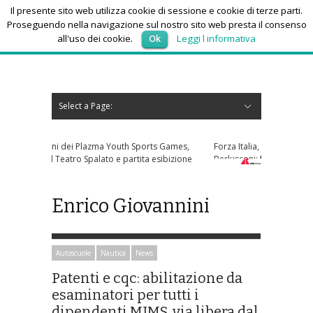
Il presente sito web utilizza cookie di sessione e cookie di terze parti.
Proseguendo nella navigazione sul nostro sito web presta il consenso
all'uso dei cookie.
Ok
Leggi l informativa
giovedì 6, Agosto 2026
Select a Page:
Nascondi navigazione
Home
News
Autoscuole
Studi di consulenza
Nautica
Regioni
Abruzzo
Basilicata
Calabria
Campania
Emilia Romagna
Friuli Venezia Giulia
Lazio
Liguria
Lombardia
Marche
Molise
Piemonte
Puglia
Sardegna
Sicilia
Toscana
Trentino-Alto Adige
Umbria
Valle d’Aosta
Veneto
Eventi
Resoconti
Appuntamenti futuri
chi siamo-contatti
h Sports Games,
Forza Italia, incontro tra Tajani e Marina
artita esibizione
Berlusconi: faccia a faccia a fine mese
Enrico Giovannini
Autoscuole
Nautica
News
Patenti e cqc: abilitazione da
esaminatori per tutti i
dipendenti MIMS, via libera dal