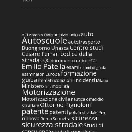
08:27
auto
archivio unico
ACI
Antonio Datri
Autoscuole
autotrasporto
Centro studi
Buongiorno Unasca
codice della
Cesare Ferrari
strada
CQC
Efa
documento unico
Emilio Patella
esami
esami di guida
formazione
Europa
esaminatori
guida
incidenti
immatricolazioni
Milano
Ministero
mobilità
mit
Motorizzazione
Motorizzazione civile
nautica
omicidio
Ottorino Pignoloni
stradale
patente
patenti
polizia stradale
Pra
sicurezza
rinnovo
Roma
Sermetra
sicurezza stradale
Studi di
consulenza
studi di consulenza