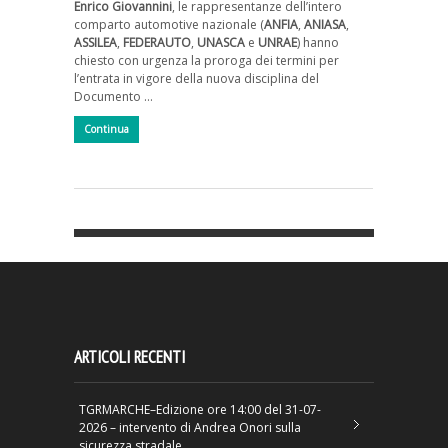
Enrico Giovannini
, le rappresentanze dell’intero
comparto automotive nazionale (
ANFIA
,
ANIASA
,
ASSILEA
,
FEDERAUTO
,
UNASCA
e
UNRAE
) hanno
chiesto con urgenza la proroga dei termini per
l’entrata in vigore della nuova disciplina del
Documento …
Continua
ARTICOLI RECENTI
TGRMARCHE–Edizione ore 14:00 del 31-07-
2026 – intervento di Andrea Onori sulla
sicurezza stradale