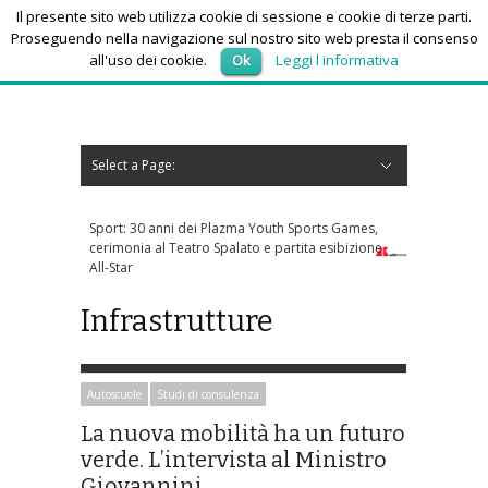
Il presente sito web utilizza cookie di sessione e cookie di terze parti.
Proseguendo nella navigazione sul nostro sito web presta il consenso
all'uso dei cookie.
Ok
Leggi l informativa
giovedì 6, Agosto 2026
Select a Page:
Nascondi navigazione
Home
News
Autoscuole
Studi di consulenza
Nautica
Regioni
Abruzzo
Basilicata
Calabria
Campania
Emilia Romagna
Friuli Venezia Giulia
Lazio
Liguria
Lombardia
Marche
Molise
Piemonte
Puglia
Sardegna
Sicilia
Toscana
Trentino-Alto Adige
Umbria
Valle d’Aosta
Veneto
Eventi
Resoconti
Appuntamenti futuri
chi siamo-contatti
Youth Sports Games,
Forza Italia, incontro tra Tajani e Marina
 e partita esibizione
Berlusconi: faccia a faccia a fine mese
Infrastrutture
Autoscuole
Studi di consulenza
La nuova mobilità ha un futuro
verde. L’intervista al Ministro
Giovannini