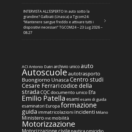
INTERVISTA ALL’ESPERTO In auto sotto la
grandine? Galbiati (Unasca) a Tgcom24:
“Mantenere sangue freddo e attivare tutti i
dispositivi necessari” TGCOM24 – 23 Lug 2026 –
08:27
auto
archivio unico
ACI
Antonio Datri
Autoscuole
autotrasporto
Centro studi
Buongiorno Unasca
codice della
Cesare Ferrari
strada
CQC
Efa
documento unico
Emilio Patella
esami
esami di guida
formazione
Europa
esaminatori
guida
incidenti
immatricolazioni
Milano
Ministero
mobilità
mit
Motorizzazione
Motorizzazione civile
nautica
omicidio