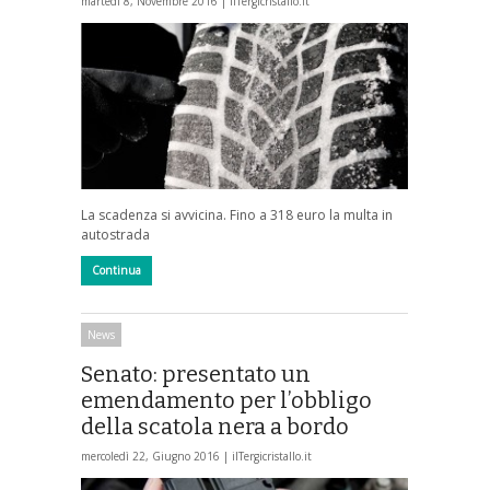
martedì 8, Novembre 2016 |
ilTergicristallo.it
La scadenza si avvicina. Fino a 318 euro la multa in
autostrada
Continua
News
Senato: presentato un
emendamento per l’obbligo
della scatola nera a bordo
mercoledì 22, Giugno 2016 |
ilTergicristallo.it