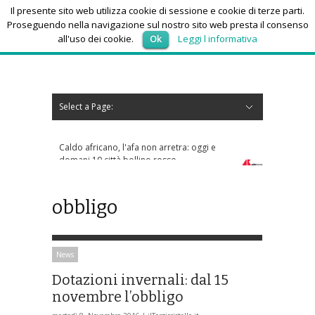
Il presente sito web utilizza cookie di sessione e cookie di terze parti.
Proseguendo nella navigazione sul nostro sito web presta il consenso
all'uso dei cookie.
Ok
Leggi l informativa
domenica 9, Agosto 2026
Select a Page:
Nascondi navigazione
Home
News
Autoscuole
Studi di consulenza
Nautica
Regioni
Abruzzo
Basilicata
Calabria
Campania
Emilia Romagna
Friuli Venezia Giulia
Lazio
Liguria
Lombardia
Marche
Molise
Piemonte
Puglia
Sardegna
Sicilia
Toscana
Trentino-Alto Adige
Umbria
Valle d’Aosta
Veneto
Eventi
Resoconti
Appuntamenti futuri
chi siamo-contatti
Caldo africano, l'afa non arretra: oggi e
domani 19 città bollino rosso
obbligo
News
Dotazioni invernali: dal 15
novembre l’obbligo