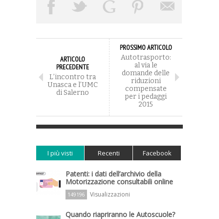
PROSSIMO ARTICOLO
Autotrasporto:
ARTICOLO
al via le
PRECEDENTE
domande delle
L’incontro tra
riduzioni
Unasca e l’UMC
compensate
di Salerno
per i pedaggi
2015
I più visti
Recenti
Facebook
Patenti: i dati dell’archivio della
Motorizzazione consultabili online
Visualizzazioni
149196
Quando riapriranno le Autoscuole?