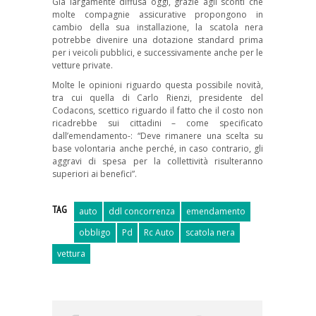
Già largamente diffusa oggi, grazie agli sconti che
molte compagnie assicurative propongono in
cambio della sua installazione, la scatola nera
potrebbe divenire una dotazione standard prima
per i veicoli pubblici, e successivamente anche per le
vetture private.
Molte le opinioni riguardo questa possibile novità,
tra cui quella di Carlo Rienzi, presidente del
Codacons, scettico riguardo il fatto che il costo non
ricadrebbe sui cittadini – come specificato
dall’emendamento-: “Deve rimanere una scelta su
base volontaria anche perché, in caso contrario, gli
aggravi di spesa per la collettività risulteranno
superiori ai benefici”.
TAG
auto
ddl concorrenza
emendamento
obbligo
Pd
Rc Auto
scatola nera
vettura