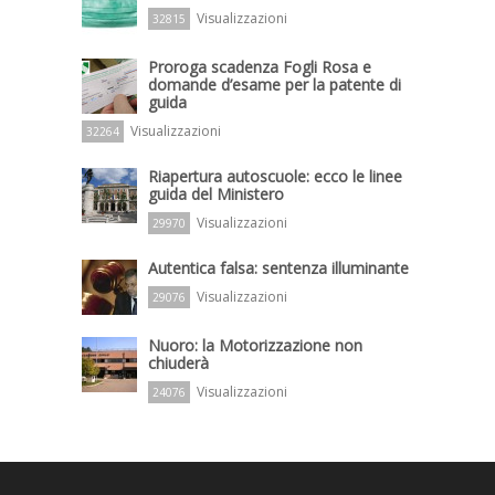
Visualizzazioni
32815
Proroga scadenza Fogli Rosa e
domande d’esame per la patente di
guida
Visualizzazioni
32264
Riapertura autoscuole: ecco le linee
guida del Ministero
Visualizzazioni
29970
Autentica falsa: sentenza illuminante
Visualizzazioni
29076
Nuoro: la Motorizzazione non
chiuderà
Visualizzazioni
24076