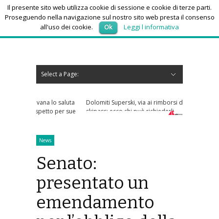
Il presente sito web utilizza cookie di sessione e cookie di terze parti.
Proseguendo nella navigazione sul nostro sito web presta il consenso
all'uso dei cookie.
Ok
Leggi l informativa
venerdì 7, Agosto 2026
Select a Page:
Nascondi navigazione
Home
News
Autoscuole
Studi di consulenza
Nautica
Regioni
Abruzzo
Basilicata
Calabria
Campania
Emilia Romagna
Friuli Venezia Giulia
Lazio
Liguria
Lombardia
Marche
Molise
Piemonte
Puglia
Sardegna
Sicilia
Toscana
Trentino-Alto Adige
Umbria
Valle d’Aosta
Veneto
Eventi
Resoconti
Appuntamenti futuri
chi siamo-contatti
na lo saluta
Dolomiti Superski, via ai rimborsi degli
etto per sue
skipass: ecco chi può richiederli
News
Senato:
presentato un
emendamento