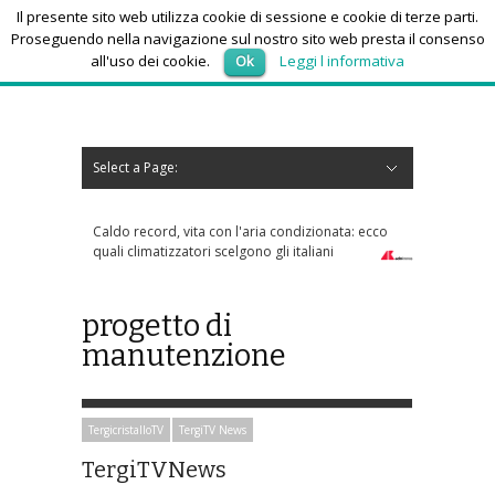
Il presente sito web utilizza cookie di sessione e cookie di terze parti.
Proseguendo nella navigazione sul nostro sito web presta il consenso
all'uso dei cookie.
Ok
Leggi l informativa
venerdì 7, Agosto 2026
Select a Page:
Nascondi navigazione
Home
News
Autoscuole
Studi di consulenza
Nautica
Regioni
Abruzzo
Basilicata
Calabria
Campania
Emilia Romagna
Friuli Venezia Giulia
Lazio
Liguria
Lombardia
Marche
Molise
Piemonte
Puglia
Sardegna
Sicilia
Toscana
Trentino-Alto Adige
Umbria
Valle d’Aosta
Veneto
Eventi
Resoconti
Appuntamenti futuri
chi siamo-contatti
Caldo record, vita con l'aria condizionata: ecco
quali climatizzatori scelgono gli italiani
progetto di
manutenzione
TergicristalloTV
TergiTV News
TergiTVNews