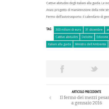
Cattive abitudini degli italiani alla guida. Le i
Anas: progetto di manutenzione della rete str
Fermo dell’autotrasporto: il calendario di ge
TAG
300 milioni di euro
31 dicembre
a
Cattive abitudini
Deloitte
Edizione
italiani alla guida
Ministro dell'Ambiente
ARTICOLO PRECEDENTE
Il fermo dei mezzi pesa
a gennaio 2016