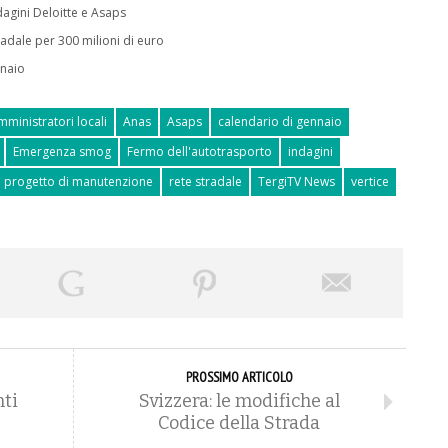
ndagini Deloitte e Asaps
adale per 300 milioni di euro
nnaio
mministratori locali
Anas
Asaps
calendario di gennaio
Emergenza smog
Fermo dell'autotrasporto
indagini
progetto di manutenzione
rete stradale
TergiTV News
vertice
PROSSIMO ARTICOLO
nti
Svizzera: le modifiche al
Codice della Strada