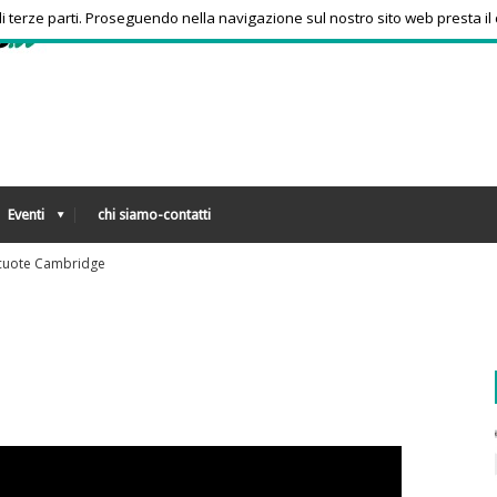
 di terze parti. Proseguendo nella navigazione sul nostro sito web presta il
Eventi
chi siamo-contatti
 Montreal, Zverev subito eliminato