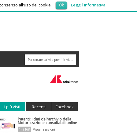
giovedì 6, Agosto 2026
 consenso all'uso dei cookie.
Ok
Leggi l informativa
I più visti
Recenti
Facebook
Patenti: i dati dell’archivio della
Motorizzazione consultabili online
149168
Visualizzazioni