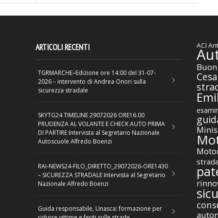
ACI
Ant
ARTICOLI RECENTI
Au
Buon
TGRMARCHE–Edizione ore 14:00 del 31-07-
Cesa
2026 – intervento di Andrea Onori sulla
stra
sicurezza stradale
Emil
esamin
SKYTG24 TIMELINE 29072026 ORE16.00
guid
PRUDENZA AL VOLANTE E CHECK AUTO PRIMA
Minis
DI PARTIRE Intervista al Segretario Nazionale
Mot
Autoscuole Alfredo Boenzi
Motor
strad
RAI-NEWS24-FILO_DIRETTO_29072026-ORE1430
pat
– SICUREZZA STRADALE Intervista al Segretario
rinno
Nazionale Alfredo Boenzi
sic
cons
Guida responsabile, Unasca: formazione per
autom
ridurre vittime e feriti sulle strade