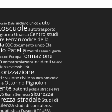
auto
archivio unico
onio Datri
toscuole
autotrasporto
Centro studi
giorno Unasca
codice della
re Ferrari
da
CQC
Efa
documento unico
io Patella
esami
esami di guida
formazione
Europa
atori
a
incidenti
immatricolazioni
Milano
tero
mobilità
mit
orizzazione
izzazione civile
nautica
omicidio
Ottorino Pignoloni
ale
ente
patenti
polizia stradale
Pra
sicurezza
vo
Roma
Sermetra
urezza stradale
Studi di
ulenza
studi di consulenza
obilistica
TRUFFA
Trasporti