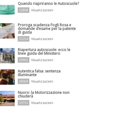
Quando riapriranno le Autoscuole?
32808
Visualizzazioni
Proroga scadenza Fogli Rosa e
domande d’esame per la patente
di guida
32254
Visualizzazioni
Riapertura autoscuole: ecco le
linee guida del Ministero
29965
Visualizzazioni
Autentica falsa: sentenza
illuminante
29069
Visualizzazioni
Nuoro: la Motorizzazione non
chiuderà
23752
Visualizzazioni