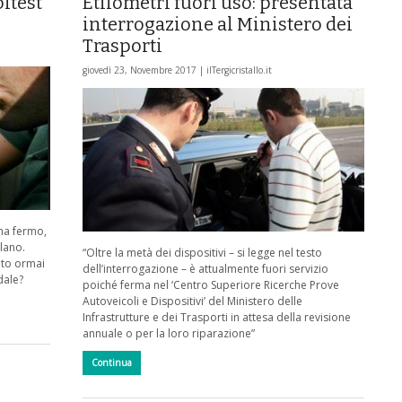
oltest
Etilometri fuori uso: presentata
interrogazione al Ministero dei
Trasporti
giovedì 23, Novembre 2017 |
ilTergicristallo.it
oma fermo,
ilano.
“Oltre la metà dei dispositivi – si legge nel testo
nto ormai
dell’interrogazione – è attualmente fuori servizio
dale?
poiché ferma nel ‘Centro Superiore Ricerche Prove
Autoveicoli e Dispositivi’ del Ministero delle
Infrastrutture e dei Trasporti in attesa della revisione
annuale o per la loro riparazione”
Continua