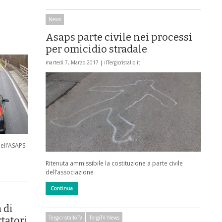
News
Asaps parte civile nei processi
per omicidio stradale
martedì 7, Marzo 2017 |
ilTergicristallo.it
dell’ASAPS
Ritenuta ammissibile la costituzione a parte civile
dell’associazione
Continua
 di
TergicristalloTV
TergiTV News
tatori