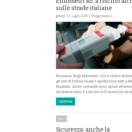
Etilometri ko, a rischio alc
sulle strade italiane
giovedì 12, Luglio 2018 |
ilTergicristallo.it
Revisione degli etilometri: con il centro di R
gli enti di Polizia locale li spediscono tutti a M
Risultato: alcuni comandi sono senza strume
da diversi mesi. È così che si fa sicurezza stra
Continua
News
Sicurezza: anche la