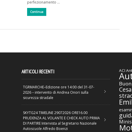
perfezionamento …
Continua
ACI
Ant
ARTICOLI RECENTI
Au
Buon
TGRMARCHE–Edizione ore 14:00 del 31-07-
Cesa
2026 – intervento di Andrea Onori sulla
stra
sicurezza stradale
Emil
esamin
SKYTG24 TIMELINE 29072026 ORE16.00
guid
PRUDENZA AL VOLANTE E CHECK AUTO PRIMA
Minis
DI PARTIRE Intervista al Segretario Nazionale
Mot
Autoscuole Alfredo Boenzi