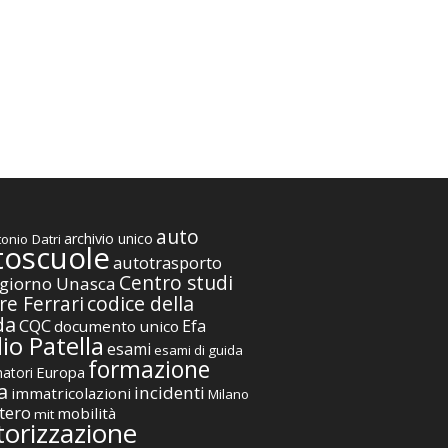
auto
archivio unico
onio Datri
toscuole
autotrasporto
Centro studi
giorno Unasca
codice della
re Ferrari
da
CQC
Efa
documento unico
io Patella
esami
esami di guida
formazione
Europa
atori
a
incidenti
immatricolazioni
Milano
tero
mobilità
mit
orizzazione