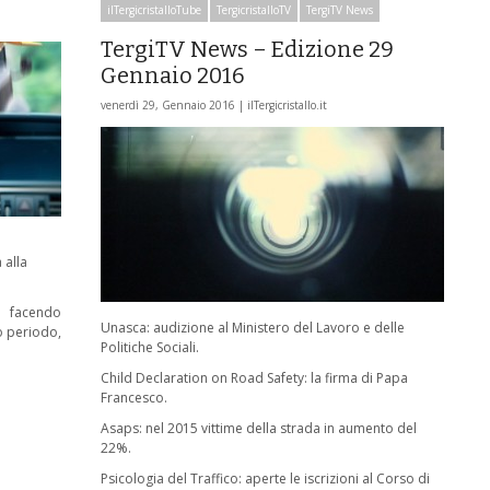
ilTergicristalloTube
TergicristalloTV
TergiTV News
TergiTV News – Edizione 29
Gennaio 2016
venerdì 29, Gennaio 2016 |
ilTergicristallo.it
 alla
 facendo
Unasca: audizione al Ministero del Lavoro e delle
o periodo,
Politiche Sociali.
Child Declaration on Road Safety: la firma di Papa
Francesco.
Asaps: nel 2015 vittime della strada in aumento del
22%.
Psicologia del Traffico: aperte le iscrizioni al Corso di