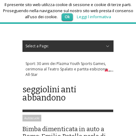
Il presente sito web utilizza cookie di sessione e cookie di terze parti.
Proseguendo nella navigazione sul nostro sito web presta il consenso
all'uso dei cookie.
Ok
Leggi l informativa
giovedì 6, Agosto 2026
Select a Page:
Nascondi navigazione
Home
News
Autoscuole
Studi di consulenza
Nautica
Regioni
Abruzzo
Basilicata
Calabria
Campania
Emilia Romagna
Friuli Venezia Giulia
Lazio
Liguria
Lombardia
Marche
Molise
Piemonte
Puglia
Sardegna
Sicilia
Toscana
Trentino-Alto Adige
Umbria
Valle d’Aosta
Veneto
Eventi
Resoconti
Appuntamenti futuri
chi siamo-contatti
t: 30 anni dei Plazma Youth Sports Games,
Forza Italia, incontro tra Tajan
monia al Teatro Spalato e partita esibizione
Berlusconi: faccia a faccia a f
tar
seggiolini anti
abbandono
Autoscuole
Bimba dimenticata in auto a