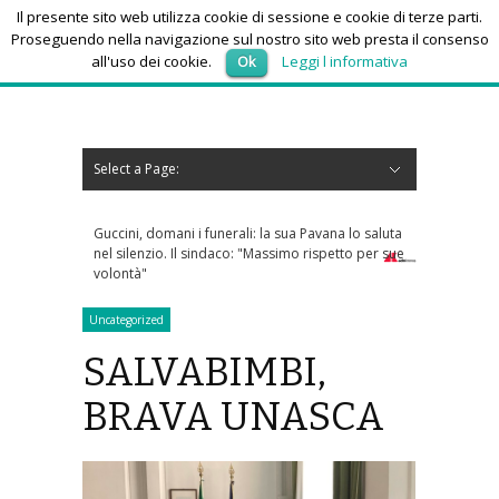
Il presente sito web utilizza cookie di sessione e cookie di terze parti.
Proseguendo nella navigazione sul nostro sito web presta il consenso
all'uso dei cookie.
Ok
Leggi l informativa
venerdì 7, Agosto 2026
Select a Page:
Nascondi navigazione
Home
News
Autoscuole
Studi di consulenza
Nautica
Regioni
Abruzzo
Basilicata
Calabria
Campania
Emilia Romagna
Friuli Venezia Giulia
Lazio
Liguria
Lombardia
Marche
Molise
Piemonte
Puglia
Sardegna
Sicilia
Toscana
Trentino-Alto Adige
Umbria
Valle d’Aosta
Veneto
Eventi
Resoconti
Appuntamenti futuri
chi siamo-contatti
ni i funerali: la sua Pavana lo saluta
Dolomiti Superski, via ai rimborsi degli
 Il sindaco: "Massimo rispetto per sue
skipass: ecco chi può richiederli
Uncategorized
SALVABIMBI,
BRAVA UNASCA