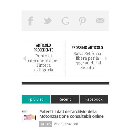
ARTICOLO
PROSSIMO ARTICOLO
PRECEDENTE
Salva Bebè, via
Punto di
libera per la
riferimento per
legge anche al
l’intera
Senato
categoria
I più visti
Recenti
Facebook
Patenti: i dati dell’archivio della
Motorizzazione consultabili online
Visualizzazioni
149205