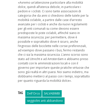
«Avremo un’attenzione particolare alla mobilità
dolce, quindi all’utenza debole, in particolare i
pedoni e i ciclisti. Ci sono tante associazioni di
categoria che da anni ci chiedono delle tutele per la
mobilità ciclabile, a partire dalle case d’arresto
avanzate per i ciclisti e anche da nuovi regolamenti
per gli enti comunali su come devono essere
predisposte le piste ciclabili, affinché siano in
massima sicurezza; per permettere, dove è
possibile e soprattutto dove è sicuro, anche
l’ingresso delle biciclette nelle corsie preferenziali,
ad esempio dove passano i bus, fermo restando
che ci sia la massima sicurezza. L’anno scorso sono
stato ad Utrecht e ad Amsterdam e abbiamo preso
contatti con le amministrazioni locali e con il
governo per importare queste pratiche virtuose che
sono già realtà in altri paesi. Noi siamo indietro, ma
dobbiamo metterci al passo con i tempi, soprattutto
per quanto riguarda la mobilità dolce».
TAG
Dell'Orco
SALVABIMBI
seggiolini anti abbandono