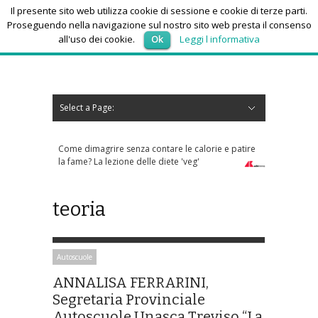
Il presente sito web utilizza cookie di sessione e cookie di terze parti.
Proseguendo nella navigazione sul nostro sito web presta il consenso
all'uso dei cookie.
Ok
Leggi l informativa
sabato 8, Agosto 2026
Select a Page:
Nascondi navigazione
Home
News
Autoscuole
Studi di consulenza
Nautica
Regioni
Abruzzo
Basilicata
Calabria
Campania
Emilia Romagna
Friuli Venezia Giulia
Lazio
Liguria
Lombardia
Marche
Molise
Piemonte
Puglia
Sardegna
Sicilia
Toscana
Trentino-Alto Adige
Umbria
Valle d’Aosta
Veneto
Eventi
Resoconti
Appuntamenti futuri
chi siamo-contatti
le calorie e patire
Sos anziani per truffe telefoniche? Arriva l'app
 'veg'
che risponde ai numeri sconosciuti
teoria
Autoscuole
ANNALISA FERRARINI,
Segretaria Provinciale
Autoscuole Unasca Treviso “La