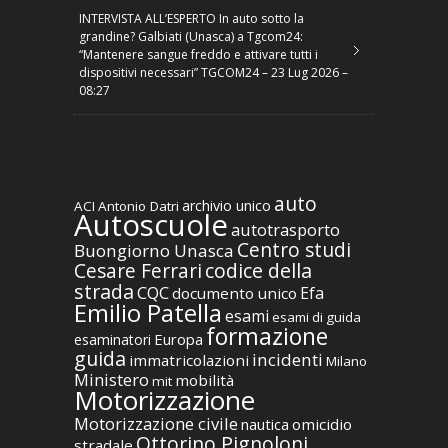
INTERVISTA ALL’ESPERTO In auto sotto la
grandine? Galbiati (Unasca) a Tgcom24:
“Mantenere sangue freddo e attivare tutti i
dispositivi necessari” TGCOM24 – 23 Lug 2026 –
08:27
auto
archivio unico
ACI
Antonio Datri
Autoscuole
autotrasporto
Centro studi
Buongiorno Unasca
codice della
Cesare Ferrari
strada
CQC
Efa
documento unico
Emilio Patella
esami
esami di guida
formazione
Europa
esaminatori
guida
incidenti
immatricolazioni
Milano
Ministero
mobilità
mit
Motorizzazione
Motorizzazione civile
nautica
omicidio
Ottorino Pignoloni
stradale