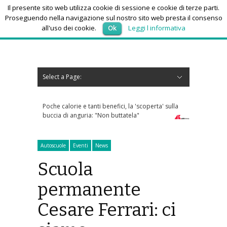
Il presente sito web utilizza cookie di sessione e cookie di terze parti.
Proseguendo nella navigazione sul nostro sito web presta il consenso
all'uso dei cookie.
Ok
Leggi l informativa
domenica 9, Agosto 2026
Select a Page:
Nascondi navigazione
Home
News
Autoscuole
Studi di consulenza
Nautica
Regioni
Abruzzo
Basilicata
Calabria
Campania
Emilia Romagna
Friuli Venezia Giulia
Lazio
Liguria
Lombardia
Marche
Molise
Piemonte
Puglia
Sardegna
Sicilia
Toscana
Trentino-Alto Adige
Umbria
Valle d’Aosta
Veneto
Eventi
Resoconti
Appuntamenti futuri
chi siamo-contatti
Poche calorie e tanti benefici, la 'scoperta' sulla
Caldo africano, l
buccia di anguria: "Non buttatela"
domani 19 città 
Autoscuole
Eventi
News
Scuola
permanente
Cesare Ferrari: ci