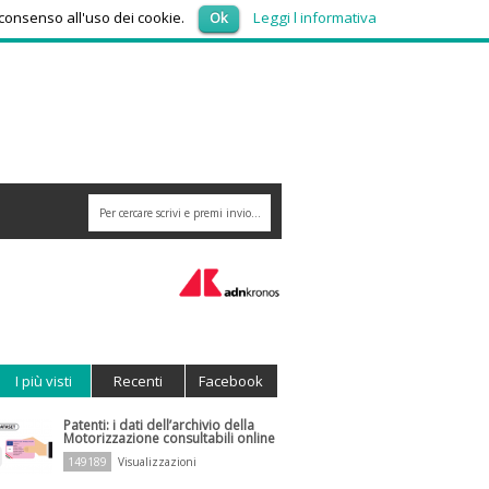
venerdì 7, Agosto 2026
 consenso all'uso dei cookie.
Ok
Leggi l informativa
armaci, consumi triplicati dal 2016
I più visti
Recenti
Facebook
Patenti: i dati dell’archivio della
Motorizzazione consultabili online
149189
Visualizzazioni