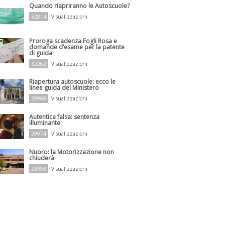
Quando riapriranno le Autoscuole?
32814
Visualizzazioni
Proroga scadenza Fogli Rosa e
domande d’esame per la patente
di guida
32262
Visualizzazioni
Riapertura autoscuole: ecco le
linee guida del Ministero
29968
Visualizzazioni
Autentica falsa: sentenza
illuminante
29074
Visualizzazioni
Nuoro: la Motorizzazione non
chiuderà
23993
Visualizzazioni