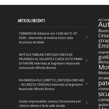
ACI
Ant
ARTICOLI RECENTI
Au
Buon
TGRMARCHE–Edizione ore 14:00 del 31-07-
Cesa
2026 – intervento di Andrea Onori sulla
stra
sicurezza stradale
Emil
esamin
SKYTG24 TIMELINE 29072026 ORE16.00
guid
PRUDENZA AL VOLANTE E CHECK AUTO PRIMA
Minis
DI PARTIRE Intervista al Segretario Nazionale
Mot
Autoscuole Alfredo Boenzi
Motor
strad
RAI-NEWS24-FILO_DIRETTO_29072026-ORE1430
pat
– SICUREZZA STRADALE Intervista al Segretario
rinno
Nazionale Alfredo Boenzi
sic
cons
Guida responsabile, Unasca: formazione per
autom
ridurre vittime e feriti sulle strade