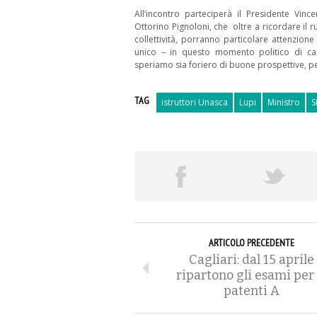
All’incontro parteciperà il Presidente Vinc
Ottorino Pignoloni, che oltre a ricordare il r
collettività, porranno particolare attenzion
unico – in questo momento politico di ca
speriamo sia foriero di buone prospettive, pe
TAG
istruttori Unasca
Lupi
Ministro
S
ARTICOLO PRECEDENTE
Cagliari: dal 15 aprile
ripartono gli esami per 
patenti A