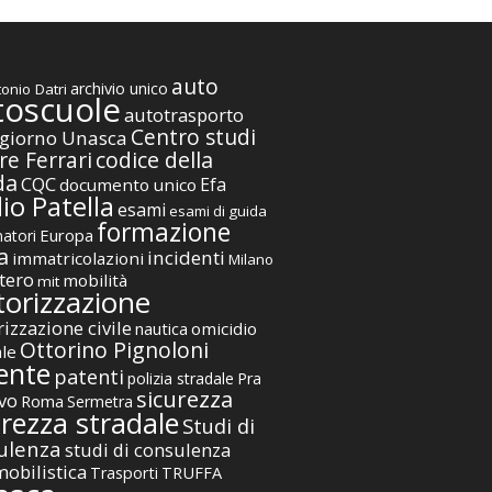
auto
archivio unico
onio Datri
toscuole
autotrasporto
Centro studi
giorno Unasca
codice della
re Ferrari
da
CQC
Efa
documento unico
io Patella
esami
esami di guida
formazione
Europa
atori
a
incidenti
immatricolazioni
Milano
tero
mobilità
mit
orizzazione
izzazione civile
nautica
omicidio
Ottorino Pignoloni
ale
ente
patenti
polizia stradale
Pra
sicurezza
vo
Roma
Sermetra
urezza stradale
Studi di
ulenza
studi di consulenza
obilistica
TRUFFA
Trasporti