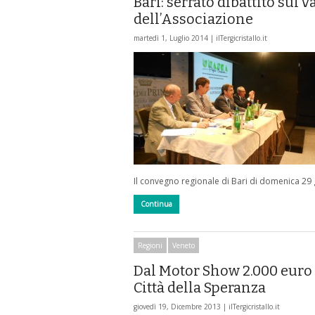
Bari: serrato dibattito sul v
dell’Associazione
martedì 1, Luglio 2014 |
ilTergicristallo.it
Il convegno regionale di Bari di domenica 29 
Continua
Regioni
Veneto
Dal Motor Show 2.000 euro 
Città della Speranza
giovedì 19, Dicembre 2013 |
ilTergicristallo.it