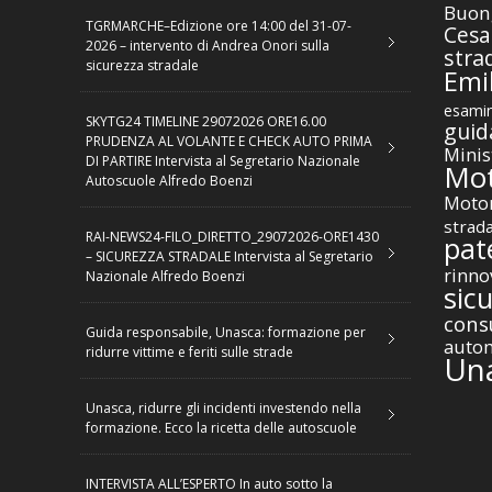
Buon
TGRMARCHE–Edizione ore 14:00 del 31-07-
Cesa
2026 – intervento di Andrea Onori sulla
stra
sicurezza stradale
Emil
esamin
SKYTG24 TIMELINE 29072026 ORE16.00
guid
PRUDENZA AL VOLANTE E CHECK AUTO PRIMA
Minis
DI PARTIRE Intervista al Segretario Nazionale
Mot
Autoscuole Alfredo Boenzi
Motor
strad
RAI-NEWS24-FILO_DIRETTO_29072026-ORE1430
pat
– SICUREZZA STRADALE Intervista al Segretario
rinno
Nazionale Alfredo Boenzi
sic
cons
Guida responsabile, Unasca: formazione per
autom
ridurre vittime e feriti sulle strade
Un
Unasca, ridurre gli incidenti investendo nella
formazione. Ecco la ricetta delle autoscuole
INTERVISTA ALL’ESPERTO In auto sotto la