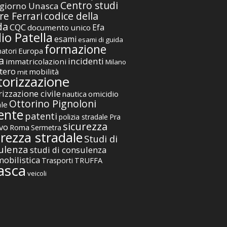
Centro studi
giorno Unasca
codice della
re Ferrari
da
CQC
Efa
documento unico
io Patella
esami
esami di guida
formazione
Europa
atori
a
incidenti
immatricolazioni
Milano
tero
mobilità
mit
orizzazione
izzazione civile
nautica
omicidio
Ottorino Pignoloni
ale
ente
patenti
polizia stradale
Pra
sicurezza
vo
Roma
Sermetra
urezza stradale
Studi di
ulenza
studi di consulenza
obilistica
TRUFFA
Trasporti
asca
veicoli