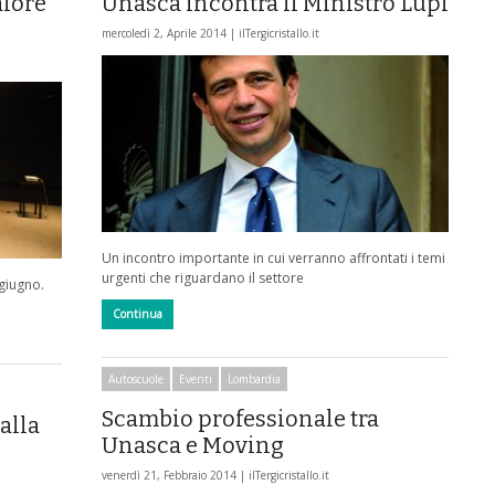
alore
Unasca incontra il Ministro Lupi
mercoledì 2, Aprile 2014 |
ilTergicristallo.it
Un incontro importante in cui verranno affrontati i temi
urgenti che riguardano il settore
giugno.
Continua
Autoscuole
Eventi
Lombardia
Scambio professionale tra
alla
Unasca e Moving
venerdì 21, Febbraio 2014 |
ilTergicristallo.it