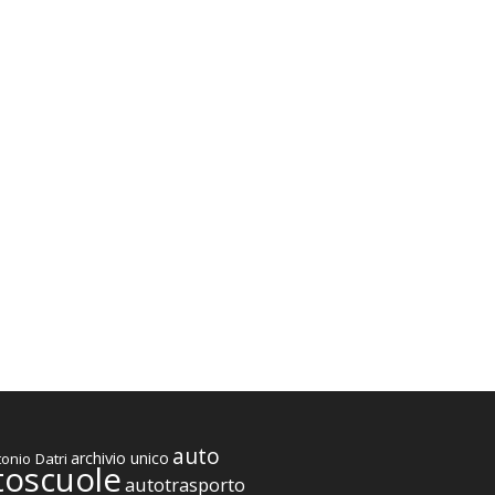
auto
archivio unico
onio Datri
toscuole
autotrasporto