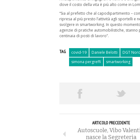
dove il costo della vita è più alto come in Lo
“Sia al prefetto che al capodipartimento – co
ripresa al più presto l’attività agli sportelli 
svolgere in smartworking. In questo momento g
agenzie di pratiche automobilistiche, stanno 
centinaia di posti di lavoro”.
TAG
covid-19
Daniele Belotti
DGT Nord
simona pergreffi
smartworking
ARTICOLO PRECEDENTE
Autoscuole, Vibo Valenti
nasce la Segreteria