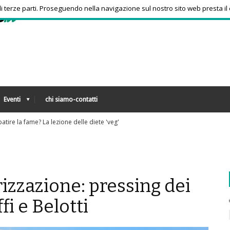
 di terze parti. Proseguendo nella navigazione sul nostro sito web presta il
Eventi
chi siamo-contatti
nziani per truffe telefoniche? Arriva l'app che risponde ai numeri sconosciuti
zzazione: pressing dei
fi e Belotti