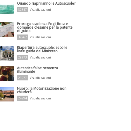
Quando riapriranno le Autoscuole?
32817
Visualizzazioni
Proroga scadenza Fogli Rosa e
domande d’esame per la patente
di guida
32267
Visualizzazioni
Riapertura autoscuole: ecco le
linee guida del Ministero
29973
Visualizzazioni
Autentica falsa: sentenza
illuminante
29077
Visualizzazioni
Nuoro: la Motorizzazione non
chiuderà
24294
Visualizzazioni