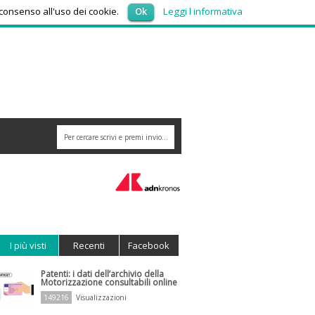
sabato 8, Agosto 2026
 consenso all'uso dei cookie.
Ok
Leggi l informativa
I più visti
Recenti
Facebook
Patenti: i dati dell’archivio della
Motorizzazione consultabili online
149216
Visualizzazioni