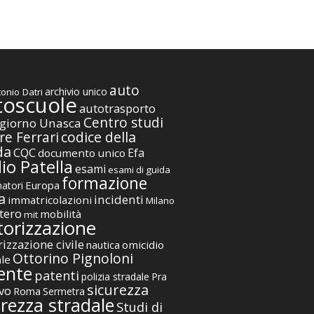
auto
archivio unico
onio Datri
toscuole
autotrasporto
Centro studi
giorno Unasca
codice della
re Ferrari
da
CQC
Efa
documento unico
io Patella
esami
esami di guida
formazione
Europa
atori
a
incidenti
immatricolazioni
Milano
tero
mobilità
mit
orizzazione
izzazione civile
nautica
omicidio
Ottorino Pignoloni
ale
ente
patenti
polizia stradale
Pra
sicurezza
vo
Roma
Sermetra
urezza stradale
Studi di