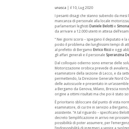
unasca
| il 10, Lug 2020
I pesanti disagi che stanno subendo da mesi l
mancanza di personale alla locale motorizzazion
parlamentari leghisti
Daniele Belotti
e
Simona 
da arrivare a 12.000 utenti in attesa dell’esam
“ Nei giorni scorsi – spiegano il deputato e
posto il problema dei lunghissimi tempi di att
al prefetto di Bergamo
Enrico Ricci
e oggi abb
gli affari generali e il personale
Speranzina D
Dal colloquio odierno sono emerse delle soluzio
Motorizzazione orobica prevede di avvalersi,
esaminatore della sezione di Lecco, e da se
permettendo, la Direzione Generale Nord Ovest
delle autoscuole e presentato in un’assemblea
a Bergamo da Genova, Milano, Brescia nonché
origine a ottimi risultati ma che poi è stato 
È prioritario sbloccare dal punto di vista norma
esaminatore, di cui tre in servizio a Bergamo
assistente. “A tal riguardo – specificano Bel
decreto Semplificazione in arrivo nei prossim
possibilità di poter assumere, per l’emergenz
l’indisponibilità di ingegneri a venire a svolge