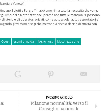
mbardia e Veneto”.
ntinuano Belotti e Pergreffi – abbiamo rimarcato la necessità che venga
e negli uffici della Motorizzazione, perché non tutte le mansioni si possono
li utenti e gli operatori privati, come autoscuole, autotrasportatori e
pagando gravissimi disagi che mettono a rischio decine di attività con
 Ovest
esami di guida
foglio rosa
Motorizzazione
PROSSIMO ARTICOLO
a:
Missione normalità: verso il
Consiglio nazionale