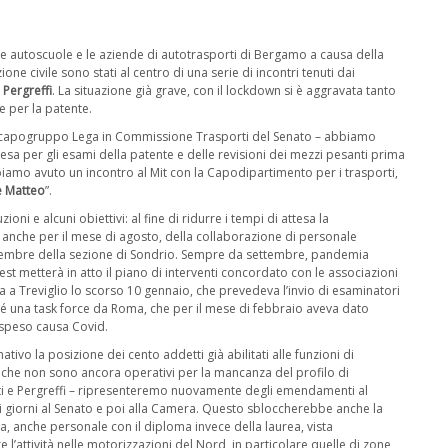
e autoscuole e le aziende di autotrasporti di Bergamo a causa della
e civile sono stati al centro di una serie di incontri tenuti dai
Pergreffi
. La situazione già grave, con il lockdown si è aggravata tanto
e per la patente.
 la capogruppo Lega in Commissione Trasporti del Senato – abbiamo
esa per gli esami della patente e delle revisioni dei mezzi pesanti prima
iamo avuto un incontro al Mit con la Capodipartimento per i trasporti,
e Matteo
”.
ni e alcuni obiettivi: al fine di ridurre i tempi di attesa la
 anche per il mese di agosto, della collaborazione di personale
ttembre della sezione di Sondrio. Sempre da settembre, pandemia
 metterà in atto il piano di interventi concordato con le associazioni
 a Treviglio lo scorso 10 gennaio, che prevedeva l’invio di esaminatori
 una task force da Roma, che per il mese di febbraio aveva dato
sospeso causa Covid.
tivo la posizione dei cento addetti già abilitati alle funzioni di
, che non sono ancora operativi per la mancanza del profilo di
otti e Pergreffi – ripresenteremo nuovamente degli emendamenti al
i giorni al Senato e poi alla Camera. Questo sbloccherebbe anche la
a, anche personale con il diploma invece della laurea, vista
re l’attività nelle motorizzazioni del Nord, in particolare quelle di zone