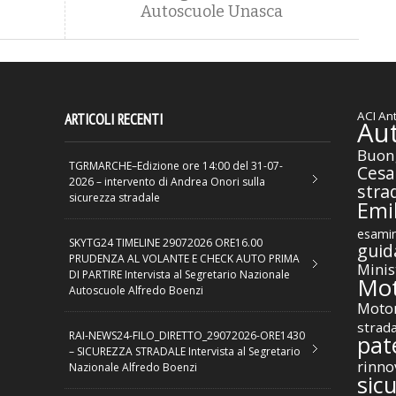
Autoscuole Unasca
ACI
Ant
ARTICOLI RECENTI
Au
Buon
TGRMARCHE–Edizione ore 14:00 del 31-07-
Cesa
2026 – intervento di Andrea Onori sulla
stra
sicurezza stradale
Emil
esamin
SKYTG24 TIMELINE 29072026 ORE16.00
guid
PRUDENZA AL VOLANTE E CHECK AUTO PRIMA
Minis
DI PARTIRE Intervista al Segretario Nazionale
Mot
Autoscuole Alfredo Boenzi
Motor
strad
RAI-NEWS24-FILO_DIRETTO_29072026-ORE1430
pat
– SICUREZZA STRADALE Intervista al Segretario
rinno
Nazionale Alfredo Boenzi
sic