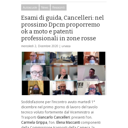
Autoscuole
News
Resoconti
Esami di guida, Cancelleri: nel
prossimo Dpcm proporremo
ok a moto e patenti
professionali in zone rosse
mercoledì 2, Dicembre 2020 |
unasca
Soddisfazione per l’incontro avuto martedì 1°
dicembre nel primo giorno di lavoro del tavolo
tecnico voluto fortemente dal Viceministro ai
Trasporti
Giancarlo Cancelleri
: presenti l’on.
Carmela Grippa
, l’on.
Elena Maccanti
componenti
della Commissione trasporti della Camera, la