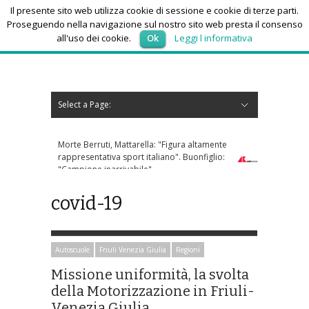
Il presente sito web utilizza cookie di sessione e cookie di terze parti.
Proseguendo nella navigazione sul nostro sito web presta il consenso
all'uso dei cookie.
Ok
Leggi l informativa
lunedì 10, Agosto 2026
Select a Page:
Nascondi navigazione
Home
News
Autoscuole
Studi di consulenza
Nautica
Regioni
Abruzzo
Basilicata
Calabria
Campania
Emilia Romagna
Friuli Venezia Giulia
Lazio
Liguria
Lombardia
Marche
Molise
Piemonte
Puglia
Sardegna
Sicilia
Toscana
Trentino-Alto Adige
Umbria
Valle d’Aosta
Veneto
Eventi
Resoconti
Appuntamenti futuri
chi siamo-contatti
Morte Berruti, Mattarella: "Figura altamente
rappresentativa sport italiano". Buonfiglio:
"Campione inarrivabile"
covid-19
Autoscuole
Friuli Venezia Giulia
Regioni
Missione uniformità, la svolta
della Motorizzazione in Friuli-
Venezia Giulia