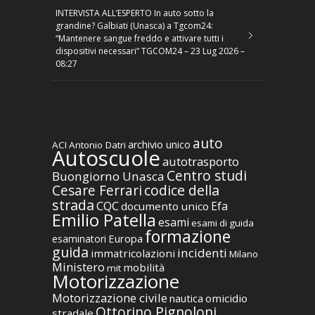
INTERVISTA ALL’ESPERTO In auto sotto la
grandine? Galbiati (Unasca) a Tgcom24:
“Mantenere sangue freddo e attivare tutti i
dispositivi necessari” TGCOM24 – 23 Lug 2026 –
08:27
auto
archivio unico
ACI
Antonio Datri
Autoscuole
autotrasporto
Centro studi
Buongiorno Unasca
codice della
Cesare Ferrari
strada
CQC
Efa
documento unico
Emilio Patella
esami
esami di guida
formazione
Europa
esaminatori
guida
incidenti
immatricolazioni
Milano
Ministero
mobilità
mit
Motorizzazione
Motorizzazione civile
nautica
omicidio
Ottorino Pignoloni
stradale