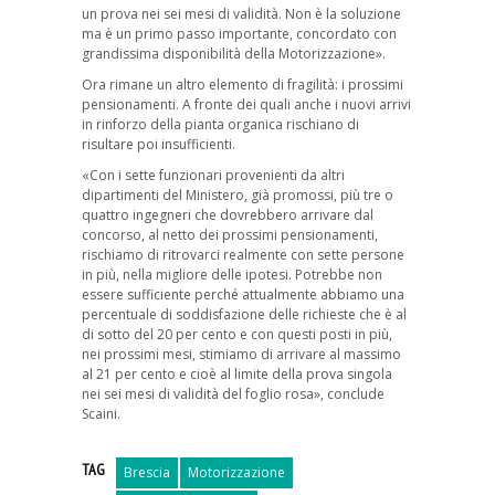
un prova nei sei mesi di validità. Non è la soluzione
ma è un primo passo importante, concordato con
grandissima disponibilità della Motorizzazione».
Ora rimane un altro elemento di fragilità: i prossimi
pensionamenti. A fronte dei quali anche i nuovi arrivi
in rinforzo della pianta organica rischiano di
risultare poi insufficienti.
«Con i sette funzionari provenienti da altri
dipartimenti del Ministero, già promossi, più tre o
quattro ingegneri che dovrebbero arrivare dal
concorso, al netto dei prossimi pensionamenti,
rischiamo di ritrovarci realmente con sette persone
in più, nella migliore delle ipotesi. Potrebbe non
essere sufficiente perché attualmente abbiamo una
percentuale di soddisfazione delle richieste che è al
di sotto del 20 per cento e con questi posti in più,
nei prossimi mesi, stimiamo di arrivare al massimo
al 21 per cento e cioè al limite della prova singola
nei sei mesi di validità del foglio rosa», conclude
Scaini.
TAG
Brescia
Motorizzazione