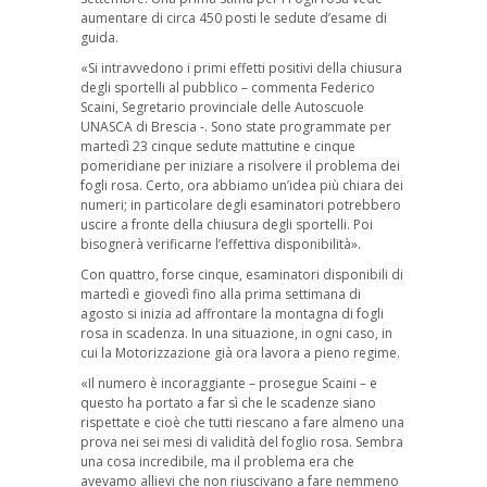
aumentare di circa 450 posti le sedute d’esame di
guida.
«Si intravvedono i primi effetti positivi della chiusura
degli sportelli al pubblico – commenta Federico
Scaini, Segretario provinciale delle Autoscuole
UNASCA di Brescia -. Sono state programmate per
martedì 23 cinque sedute mattutine e cinque
pomeridiane per iniziare a risolvere il problema dei
fogli rosa. Certo, ora abbiamo un’idea più chiara dei
numeri; in particolare degli esaminatori potrebbero
uscire a fronte della chiusura degli sportelli. Poi
bisognerà verificarne l’effettiva disponibilità».
Con quattro, forse cinque, esaminatori disponibili di
martedì e giovedì fino alla prima settimana di
agosto si inizia ad affrontare la montagna di fogli
rosa in scadenza. In una situazione, in ogni caso, in
cui la Motorizzazione già ora lavora a pieno regime.
«Il numero è incoraggiante – prosegue Scaini – e
questo ha portato a far sì che le scadenze siano
rispettate e cioè che tutti riescano a fare almeno una
prova nei sei mesi di validità del foglio rosa. Sembra
una cosa incredibile, ma il problema era che
avevamo allievi che non riuscivano a fare nemmeno