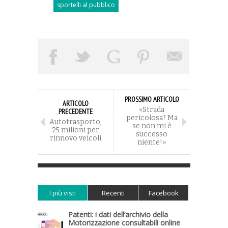
sportelli al pubblico
PROSSIMO ARTICOLO
ARTICOLO
«Strada
PRECEDENTE
pericolosa? Ma
Autotrasporto,
se non mi è
25 milioni per
successo
rinnovo veicoli
niente!»
I più visti
Recenti
Facebook
Patenti: i dati dell’archivio della
Motorizzazione consultabili online