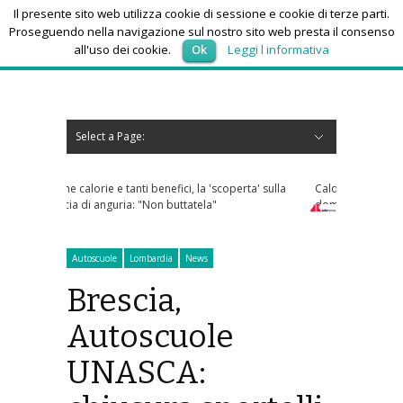
Il presente sito web utilizza cookie di sessione e cookie di terze parti.
Proseguendo nella navigazione sul nostro sito web presta il consenso
all'uso dei cookie.
Ok
Leggi l informativa
domenica 9, Agosto 2026
Select a Page:
Nascondi navigazione
Home
News
Autoscuole
Studi di consulenza
Nautica
Regioni
Abruzzo
Basilicata
Calabria
Campania
Emilia Romagna
Friuli Venezia Giulia
Lazio
Liguria
Lombardia
Marche
Molise
Piemonte
Puglia
Sardegna
Sicilia
Toscana
Trentino-Alto Adige
Umbria
Valle d’Aosta
Veneto
Eventi
Resoconti
Appuntamenti futuri
chi siamo-contatti
 benefici, la 'scoperta' sulla
Caldo africano, l'afa non arretra: oggi e
"Non buttatela"
domani 19 città bollino rosso
Autoscuole
Lombardia
News
Brescia,
Autoscuole
UNASCA: