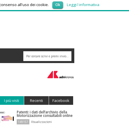
giovedì 6, Agosto 2026
 consenso all'uso dei cookie.
Ok
Leggi l informativa
I più visti
Recenti
Facebook
Patenti: i dati dell’archivio della
Motorizzazione consultabili online
149157
Visualizzazioni