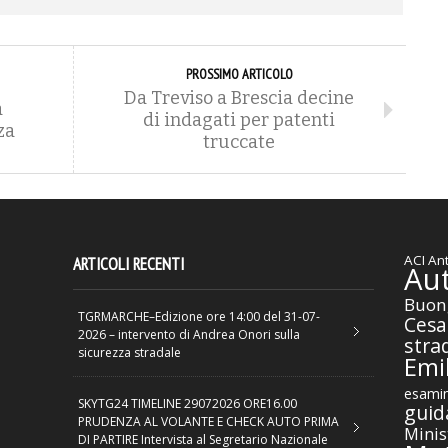
PROSSIMO ARTICOLO
Da Treviso a Brescia decine
a
di indagati per patenti
za
truccate
ACI
Ant
ARTICOLI RECENTI
Au
Buon
TGRMARCHE–Edizione ore 14:00 del 31-07-
Cesa
2026 – intervento di Andrea Onori sulla
stra
sicurezza stradale
Emil
esamin
SKYTG24 TIMELINE 29072026 ORE16.00
guid
PRUDENZA AL VOLANTE E CHECK AUTO PRIMA
Minis
DI PARTIRE Intervista al Segretario Nazionale