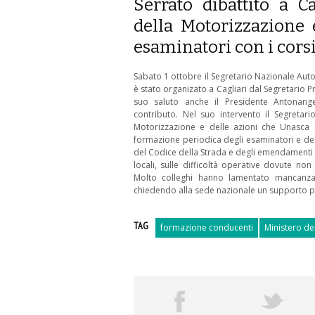
Serrato dibattito a C
della Motorizzazione 
esaminatori con i cors
Sabato 1 ottobre il Segretario Nazionale Autos
è stato organizato a Cagliari dal Segretario Pr
suo saluto anche il Presidente Antonang
contributo. Nel suo intervento il Segretar
Motorizzazione e delle azioni che Unasca 
formazione periodica degli esaminatori e dei 
del Codice della Strada e degli emendamenti 
locali, sulle difficoltà operative dovute n
Molto colleghi hanno lamentato mancanza 
chiedendo alla sede nazionale un supporto per
TAG
formazione conducenti
Ministero de