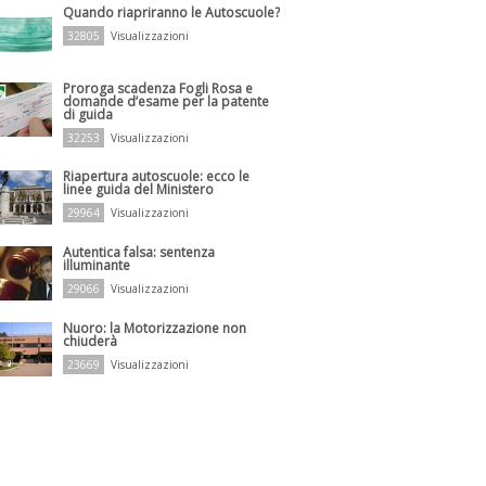
Quando riapriranno le Autoscuole?
32805
Visualizzazioni
Proroga scadenza Fogli Rosa e
domande d’esame per la patente
di guida
32253
Visualizzazioni
Riapertura autoscuole: ecco le
linee guida del Ministero
29964
Visualizzazioni
Autentica falsa: sentenza
illuminante
29066
Visualizzazioni
Nuoro: la Motorizzazione non
chiuderà
23669
Visualizzazioni