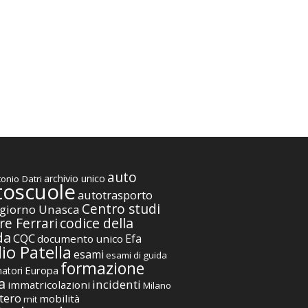
auto
archivio unico
onio Datri
toscuole
autotrasporto
Centro studi
giorno Unasca
codice della
re Ferrari
da
CQC
Efa
documento unico
io Patella
esami
esami di guida
formazione
Europa
atori
a
incidenti
immatricolazioni
Milano
tero
mobilità
mit