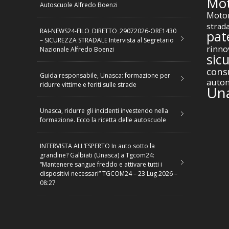
Mot
Autoscuole Alfredo Boenzi
Motor
strad
RAI-NEWS24-FILO_DIRETTO_29072026-ORE1430
pat
– SICUREZZA STRADALE Intervista al Segretario
rinno
Nazionale Alfredo Boenzi
sic
cons
Guida responsabile, Unasca: formazione per
autom
ridurre vittime e feriti sulle strade
Un
Unasca, ridurre gli incidenti investendo nella
formazione. Ecco la ricetta delle autoscuole
INTERVISTA ALL’ESPERTO In auto sotto la
grandine? Galbiati (Unasca) a Tgcom24:
“Mantenere sangue freddo e attivare tutti i
dispositivi necessari” TGCOM24 – 23 Lug 2026 –
08:27