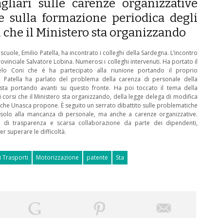
agliari sulle carenze organizzative
e sulla formazione periodica degli
i che il Ministero sta organizzando
cuole, Emilio Patella, ha incontrato i colleghi della Sardegna. L’incontro
ovinciale Salvatore Lobina. Numerosi i colleghi intervenuti. Ha portato il
elo Coni che è ha partecipato alla riunione portando il proprio
io Patella ha parlato del problema della carenza di personale della
sta portando avanti su questo fronte. Ha poi toccato il tema della
corsi che il Ministero sta organizzando, della legge delega di modifica
che Unasca propone. È seguito un serrato dibattito sulle problematiche
on solo alla mancanza di personale, ma anche a carenze organizzative.
di trasparenza e scarsa collaborazione da parte dei dipendenti,
 superare le difficoltà.
i Trasporti
Motorizzazione
patente
Sta