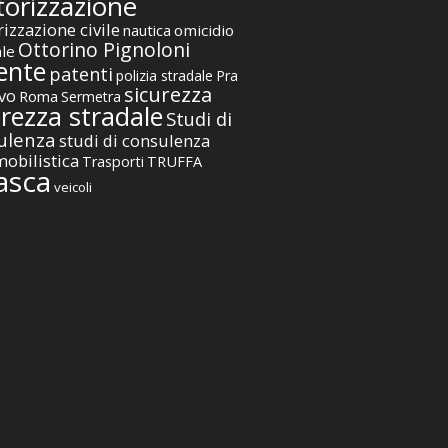
orizzazione
izzazione civile
nautica
omicidio
Ottorino Pignoloni
ale
ente
patenti
polizia stradale
Pra
sicurezza
vo
Roma
Sermetra
urezza stradale
Studi di
ulenza
studi di consulenza
obilistica
TRUFFA
Trasporti
asca
veicoli