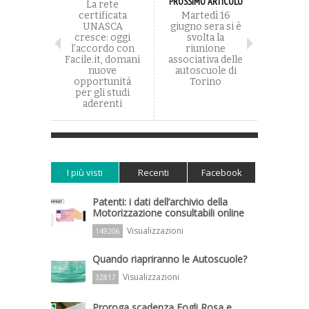
PROSSIMO ARTICOLO
La rete
certificata
Martedì 16
UNASCA
giugno sera si è
cresce: oggi
svolta la
l’accordo con
riunione
Facile.it, domani
associativa delle
nuove
autoscuole di
opportunità
Torino
per gli studi
aderenti
I più visti
Recenti
Facebook
Patenti: i dati dell’archivio della
Motorizzazione consultabili online
Visualizzazioni
149206
Quando riapriranno le Autoscuole?
Visualizzazioni
32817
Proroga scadenza Fogli Rosa e