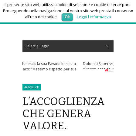
Il presente sito web utilizza cookie di sessione e cookie di terze parti.
Proseguendo nella navigazione sul nostro sito web presta il consenso
all'uso dei cookie.
Ok
Leggi l informativa
sabato 8, Agosto 2026
Select a Page:
Nascondi navigazione
Home
News
Autoscuole
Studi di consulenza
Nautica
Regioni
Abruzzo
Basilicata
Calabria
Campania
Emilia Romagna
Friuli Venezia Giulia
Lazio
Liguria
Lombardia
Marche
Molise
Piemonte
Puglia
Sardegna
Sicilia
Toscana
Trentino-Alto Adige
Umbria
Valle d’Aosta
Veneto
Eventi
Resoconti
Appuntamenti futuri
chi siamo-contatti
Dolomiti Superski, via ai rimborsi degli
skipass: ecco chi può richiederli
Autoscuole
L’ACCOGLIENZA
CHE GENERA
VALORE.