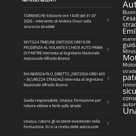
Au
Buon
TGRMARCHE–Edizione ore 14:00 del 31-07-
Cesa
2026 – intervento di Andrea Onori sulla
stra
sicurezza stradale
Emil
esamin
SKYTG24 TIMELINE 29072026 ORE16.00
guid
PRUDENZA AL VOLANTE E CHECK AUTO PRIMA
Minis
DI PARTIRE Intervista al Segretario Nazionale
Mot
Autoscuole Alfredo Boenzi
Motor
strad
RAI-NEWS24-FILO_DIRETTO_29072026-ORE1430
pat
– SICUREZZA STRADALE Intervista al Segretario
rinno
Nazionale Alfredo Boenzi
sic
cons
Guida responsabile, Unasca: formazione per
autom
ridurre vittime e feriti sulle strade
Un
Unasca, ridurre gli incidenti investendo nella
formazione. Ecco la ricetta delle autoscuole