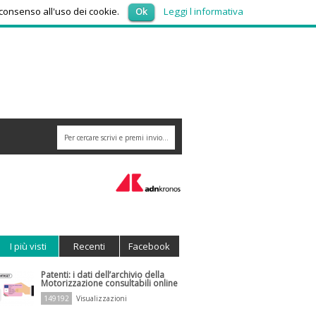
venerdì 7, Agosto 2026
 consenso all'uso dei cookie.
Ok
Leggi l informativa
I più visti
Recenti
Facebook
Patenti: i dati dell’archivio della
Motorizzazione consultabili online
149192
Visualizzazioni