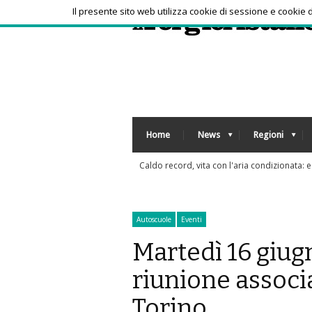
Il presente sito web utilizza cookie di sessione e cookie
Home
News
Regioni
Tra bambini e ragazzi in aumento uso psicof
Autoscuole
Eventi
Martedì 16 giugn
riunione associa
Torino