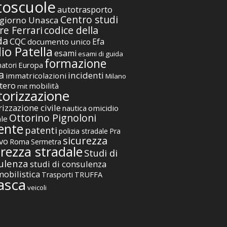
toscuole
autotrasporto
Centro studi
giorno Unasca
codice della
re Ferrari
da
CQC
Efa
documento unico
io Patella
esami
esami di guida
formazione
Europa
atori
a
incidenti
immatricolazioni
Milano
tero
mobilità
mit
orizzazione
izzazione civile
nautica
omicidio
Ottorino Pignoloni
ale
ente
patenti
polizia stradale
Pra
sicurezza
vo
Roma
Sermetra
urezza stradale
Studi di
ulenza
studi di consulenza
obilistica
TRUFFA
Trasporti
asca
veicoli