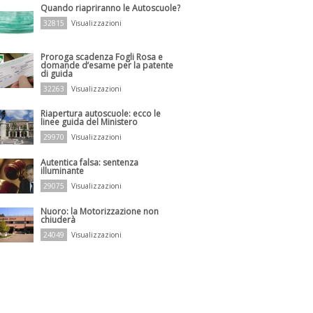
Quando riapriranno le Autoscuole?
32815
Visualizzazioni
Proroga scadenza Fogli Rosa e
domande d’esame per la patente
di guida
32263
Visualizzazioni
Riapertura autoscuole: ecco le
linee guida del Ministero
29970
Visualizzazioni
Autentica falsa: sentenza
illuminante
29075
Visualizzazioni
Nuoro: la Motorizzazione non
chiuderà
24049
Visualizzazioni