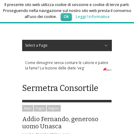
Il presente sito web utilizza cookie di sessione e cookie di terze parti.
Proseguendo nella navigazione sul nostro sito web presta il consenso
all'uso dei cookie.
Ok
Leggi l informativa
sabato 8, Agosto 2026
Select a Page:
Nascondi navigazione
Home
News
Autoscuole
Studi di consulenza
Nautica
Regioni
Abruzzo
Basilicata
Calabria
Campania
Emilia Romagna
Friuli Venezia Giulia
Lazio
Liguria
Lombardia
Marche
Molise
Piemonte
Puglia
Sardegna
Sicilia
Toscana
Trentino-Alto Adige
Umbria
Valle d’Aosta
Veneto
Eventi
Resoconti
Appuntamenti futuri
chi siamo-contatti
dimagrire senza contare le calorie e patire
Sos anziani per truffe telefonich
me? La lezione delle diete 'veg'
che risponde ai numeri sconosc
Sermetra Consortile
News
Puglia
Regioni
Addio Fernando, generoso
uomo Unasca