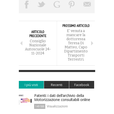
PROSSIMO ARTICOLO
E’ venuta a
ARTICOLO
mancare la
PRECEDENTE
dottoressa
Consiglio
Teresa Di
Nazionale
Matteo, Capo
Autoscuole 24-
Dipartimento
11-2024
Trasporti
Terrestri.
I più visti
Recenti
Facebook
Patenti: i dati dell’archivio della
Motorizzazione consultabili online
Visualizzazioni
149188