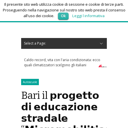
Il presente sito web utilizza cookie di sessione e cookie di terze parti.
Proseguendo nella navigazione sul nostro sito web presta il consenso
all'uso dei cookie.
Ok
Leggi l informativa
venerdì 7, Agosto 2026
Select a Page:
Nascondi navigazione
Home
News
Autoscuole
Studi di consulenza
Nautica
Regioni
Abruzzo
Basilicata
Calabria
Campania
Emilia Romagna
Friuli Venezia Giulia
Lazio
Liguria
Lombardia
Marche
Molise
Piemonte
Puglia
Sardegna
Sicilia
Toscana
Trentino-Alto Adige
Umbria
Valle d’Aosta
Veneto
Eventi
Resoconti
Appuntamenti futuri
chi siamo-contatti
ecord, vita con l'aria condizionata: ecco
Tra bambini e ragazzi in aument
imatizzatori scelgono gli italiani
psicofarmaci, consumi triplicati d
Autoscuole
Bari il 𝗽𝗿𝗼𝗴𝗲𝘁𝘁𝗼
𝗱𝗶 𝗲𝗱𝘂𝗰𝗮𝘇𝗶𝗼𝗻𝗲
𝘀𝘁𝗿𝗮𝗱𝗮𝗹𝗲