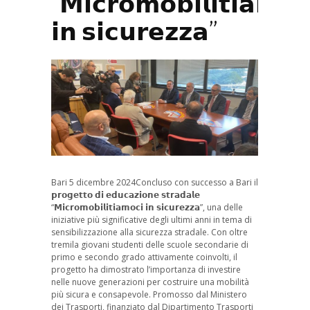
“𝗠𝗶𝗰𝗿𝗼𝗺𝗼𝗯𝗶𝗹𝗶𝘁𝗶𝗮𝗺𝗼𝗰
𝗶𝗻 𝘀𝗶𝗰𝘂𝗿𝗲𝘇𝘇𝗮”
Bari 5 dicembre 2024Concluso con successo a Bari il
𝗽𝗿𝗼𝗴𝗲𝘁𝘁𝗼 𝗱𝗶 𝗲𝗱𝘂𝗰𝗮𝘇𝗶𝗼𝗻𝗲 𝘀𝘁𝗿𝗮𝗱𝗮𝗹𝗲
“𝗠𝗶𝗰𝗿𝗼𝗺𝗼𝗯𝗶𝗹𝗶𝘁𝗶𝗮𝗺𝗼𝗰𝗶 𝗶𝗻 𝘀𝗶𝗰𝘂𝗿𝗲𝘇𝘇𝗮”, una delle
iniziative più significative degli ultimi anni in tema di
sensibilizzazione alla sicurezza stradale. Con oltre
tremila giovani studenti delle scuole secondarie di
primo e secondo grado attivamente coinvolti, il
progetto ha dimostrato l’importanza di investire
nelle nuove generazioni per costruire una mobilità
più sicura e consapevole. Promosso dal Ministero
dei Trasporti, finanziato dal Dipartimento Trasporti