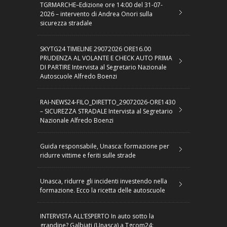
TGRMARCHE–Edizione ore 14:00 del 31-07-
2026 – intervento di Andrea Onori sulla
sicurezza stradale
SKYTG24 TIMELINE 29072026 ORE16.00
PRUDENZA AL VOLANTE E CHECK AUTO PRIMA
DI PARTIRE Intervista al Segretario Nazionale
Autoscuole Alfredo Boenzi
RAI-NEWS24-FILO_DIRETTO_29072026-ORE1430
– SICUREZZA STRADALE Intervista al Segretario
Nazionale Alfredo Boenzi
Guida responsabile, Unasca: formazione per
ridurre vittime e feriti sulle strade
Unasca, ridurre gli incidenti investendo nella
formazione. Ecco la ricetta delle autoscuole
INTERVISTA ALL’ESPERTO In auto sotto la
grandine? Galbiati (Unasca) a Tgcom24: