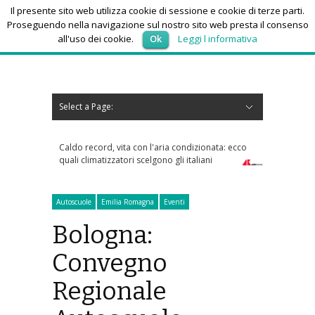
Il presente sito web utilizza cookie di sessione e cookie di terze parti.
Proseguendo nella navigazione sul nostro sito web presta il consenso
all'uso dei cookie.
Ok
Leggi l informativa
venerdì 7, Agosto 2026
Select a Page:
Nascondi navigazione
Home
News
Autoscuole
Studi di consulenza
Nautica
Regioni
Abruzzo
Basilicata
Calabria
Campania
Emilia Romagna
Friuli Venezia Giulia
Lazio
Liguria
Lombardia
Marche
Molise
Piemonte
Puglia
Sardegna
Sicilia
Toscana
Trentino-Alto Adige
Umbria
Valle d’Aosta
Veneto
Eventi
Resoconti
Appuntamenti futuri
chi siamo-contatti
on l'aria condizionata: ecco
Tra bambini e ragazzi in aumento uso
celgono gli italiani
psicofarmaci, consumi triplicati dal 2016
Autoscuole
Emilia Romagna
Eventi
Bologna:
Convegno
Regionale