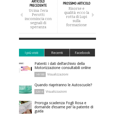
ARTICOLO
PROSSIMO ARTICOLO
PRECEDENTE
Risorse e
Ucina: l’era
qualità: ecco la
Perotti
rotta di Lupi
incomincia con
sulla
segnali di
formazione
speranza
I più visti
Recenti
Facebook
Patenti: i dati dell’archivio della
Motorizzazione consultabili online
Visualizzazioni
149188
Quando riapriranno le Autoscuole?
Visualizzazioni
32814
Proroga scadenza Fogli Rosa e
domande d’esame per la patente di
guida