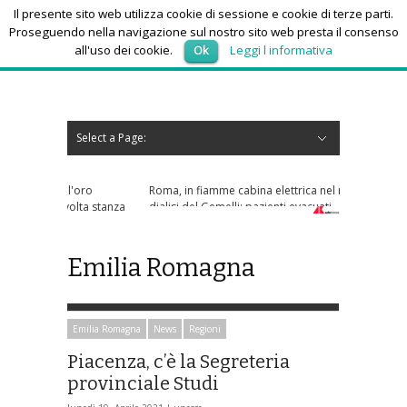
Il presente sito web utilizza cookie di sessione e cookie di terze parti.
Proseguendo nella navigazione sul nostro sito web presta il consenso
all'uso dei cookie.
Ok
Leggi l informativa
sabato 8, Agosto 2026
Select a Page:
Nascondi navigazione
Home
News
Autoscuole
Studi di consulenza
Nautica
Regioni
Abruzzo
Basilicata
Calabria
Campania
Emilia Romagna
Friuli Venezia Giulia
Lazio
Liguria
Lombardia
Marche
Molise
Piemonte
Puglia
Sardegna
Sicilia
Toscana
Trentino-Alto Adige
Umbria
Valle d’Aosta
Veneto
Eventi
Resoconti
Appuntamenti futuri
chi siamo-contatti
Roma, in fiamme cabina elettrica nel reparto
dialisi del Gemelli: pazienti evacuati
Emilia Romagna
Emilia Romagna
News
Regioni
Piacenza, c’è la Segreteria
provinciale Studi