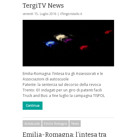
TergiTV News
venerdì 15, Luglio 2016 |
ilTergicristallo.it
Emilia-Romagna: l’intesa tra gli Assessorati e le
Associazioni di autoscuole
Patente: la sentenza sul decorso della revoca
Trento: 61 indagati per un giro di patenti facili
Truck and Bus: a fine luglio la campagna TISPOL
Continua
Autoscuole
Emilia Romagna
News
Emilia-Romagna: l’intesa tra