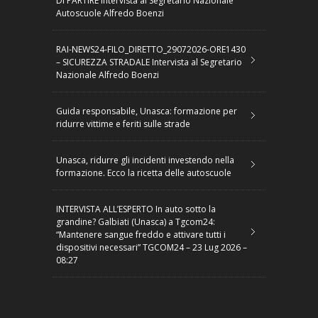
DI PARTIRE Intervista al Segretario Nazionale
Autoscuole Alfredo Boenzi
RAI-NEWS24-FILO_DIRETTO_29072026-ORE1430
– SICUREZZA STRADALE Intervista al Segretario
Nazionale Alfredo Boenzi
Guida responsabile, Unasca: formazione per
ridurre vittime e feriti sulle strade
Unasca, ridurre gli incidenti investendo nella
formazione. Ecco la ricetta delle autoscuole
INTERVISTA ALL’ESPERTO In auto sotto la
grandine? Galbiati (Unasca) a Tgcom24:
“Mantenere sangue freddo e attivare tutti i
dispositivi necessari” TGCOM24 – 23 Lug 2026 –
08:27