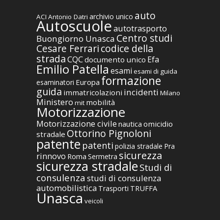
auto
archivio unico
ACI
Antonio Datri
Autoscuole
autotrasporto
Centro studi
Buongiorno Unasca
codice della
Cesare Ferrari
strada
CQC
Efa
documento unico
Emilio Patella
esami
esami di guida
formazione
Europa
esaminatori
guida
incidenti
immatricolazioni
Milano
Ministero
mobilità
mit
Motorizzazione
Motorizzazione civile
nautica
omicidio
Ottorino Pignoloni
stradale
patente
patenti
polizia stradale
Pra
sicurezza
rinnovo
Roma
Sermetra
sicurezza stradale
Studi di
consulenza
studi di consulenza
automobilistica
TRUFFA
Trasporti
Unasca
veicoli