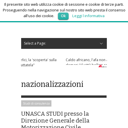
Il presente sito web utilizza cookie di sessione e cookie di terze parti.
Proseguendo nella navigazione sul nostro sito web presta il consenso
all'uso dei cookie.
Ok
Leggi l informativa
domenica 9, Agosto 2026
Select a Page:
Nascondi navigazione
Home
News
Autoscuole
Studi di consulenza
Nautica
Regioni
Abruzzo
Basilicata
Calabria
Campania
Emilia Romagna
Friuli Venezia Giulia
Lazio
Liguria
Lombardia
Marche
Molise
Piemonte
Puglia
Sardegna
Sicilia
Toscana
Trentino-Alto Adige
Umbria
Valle d’Aosta
Veneto
Eventi
Resoconti
Appuntamenti futuri
chi siamo-contatti
erta' sulla
Caldo africano, l'afa non arretra: oggi e
domani 19 città bollino rosso
nazionalizzazioni
Studi di consulenza
UNASCA STUDI presso la
Direzione Generale della
Motorizzazione Civile