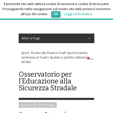
Il presente sito web utilizza cookie di sessione e cookie di terze parti.
Proseguendo nella navigazione sul nostro sito web presta il consenso
all'uso dei cookie.
Ok
Leggi l informativa
giovedì 6, Agosto 2026
Select a Page:
Nascondi navigazione
Home
News
Autoscuole
Studi di consulenza
Nautica
Regioni
Abruzzo
Basilicata
Calabria
Campania
Emilia Romagna
Friuli Venezia Giulia
Lazio
Liguria
Lombardia
Marche
Molise
Piemonte
Puglia
Sardegna
Sicilia
Toscana
Trentino-Alto Adige
Umbria
Valle d’Aosta
Veneto
Eventi
Resoconti
Appuntamenti futuri
chi siamo-contatti
Plazma Youth Sports Games,
Forza Italia, incontro tra Tajani e Marina
 Spalato e partita esibizione
Berlusconi: faccia a faccia a fine mese
Osservatorio per
l’Educazione alla
Sicurezza Stradale
Autoscuole
Emilia Romagna