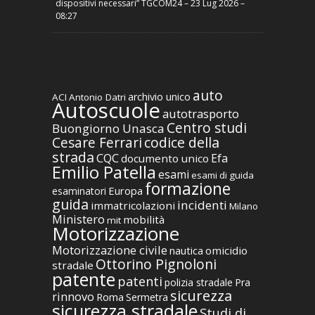
dispositivi necessari” TGCOM24 – 23 Lug 2026 –
08:27
auto
archivio unico
ACI
Antonio Datri
Autoscuole
autotrasporto
Centro studi
Buongiorno Unasca
codice della
Cesare Ferrari
strada
CQC
Efa
documento unico
Emilio Patella
esami
esami di guida
formazione
Europa
esaminatori
guida
incidenti
immatricolazioni
Milano
Ministero
mobilità
mit
Motorizzazione
Motorizzazione civile
nautica
omicidio
Ottorino Pignoloni
stradale
patente
patenti
polizia stradale
Pra
sicurezza
rinnovo
Roma
Sermetra
sicurezza stradale
Studi di