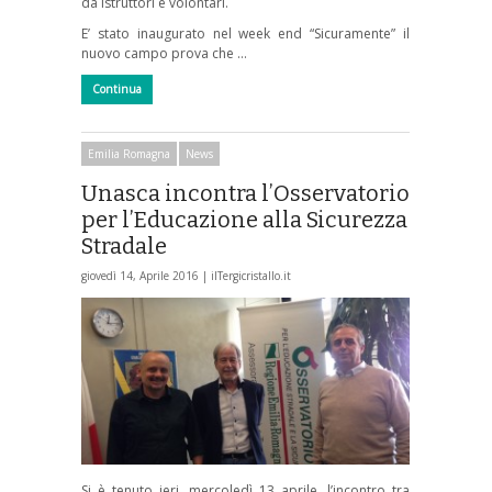
da istruttori e volontari.
E’ stato inaugurato nel week end “Sicuramente” il
nuovo campo prova che …
Continua
Emilia Romagna
News
Unasca incontra l’Osservatorio
per l’Educazione alla Sicurezza
Stradale
giovedì 14, Aprile 2016 |
ilTergicristallo.it
Si è tenuto ieri, mercoledì 13 aprile, l’incontro tra