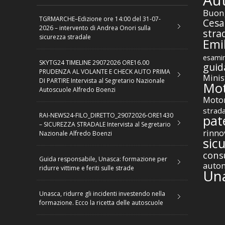
Au
Buon
TGRMARCHE–Edizione ore 14:00 del 31-07-
Cesa
2026 – intervento di Andrea Onori sulla
stra
sicurezza stradale
Emil
esamin
SKYTG24 TIMELINE 29072026 ORE16.00
guid
PRUDENZA AL VOLANTE E CHECK AUTO PRIMA
Minis
DI PARTIRE Intervista al Segretario Nazionale
Mot
Autoscuole Alfredo Boenzi
Motor
strad
RAI-NEWS24-FILO_DIRETTO_29072026-ORE1430
pat
– SICUREZZA STRADALE Intervista al Segretario
rinno
Nazionale Alfredo Boenzi
sic
cons
Guida responsabile, Unasca: formazione per
autom
ridurre vittime e feriti sulle strade
Un
Unasca, ridurre gli incidenti investendo nella
formazione. Ecco la ricetta delle autoscuole