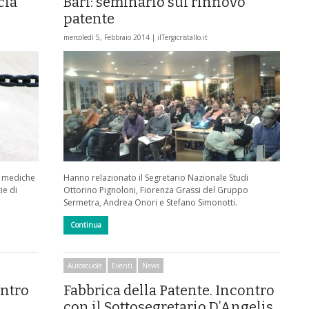
cia
Bari: seminario sul rinnovo
patente
mercoledì 5, Febbraio 2014 |
ilTergicristallo.it
te mediche
Hanno relazionato il Segretario Nazionale Studi
ie di
Ottorino Pignoloni, Fiorenza Grassi del Gruppo
Sermetra, Andrea Onori e Stefano Simonotti.
Continua
Autoscuole
Eventi
News
entro
Fabbrica della Patente. Incontro
con il Sottosegretario D’Angelis