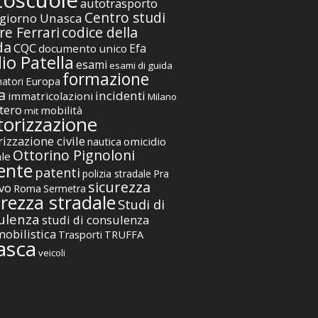
toscuole
autotrasporto
Centro studi
giorno Unasca
codice della
re Ferrari
da
CQC
Efa
documento unico
io Patella
esami
esami di guida
formazione
Europa
atori
a
incidenti
immatricolazioni
Milano
tero
mobilità
mit
orizzazione
izzazione civile
nautica
omicidio
Ottorino Pignoloni
ale
ente
patenti
polizia stradale
Pra
sicurezza
vo
Roma
Sermetra
urezza stradale
Studi di
ulenza
studi di consulenza
obilistica
TRUFFA
Trasporti
asca
veicoli