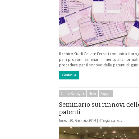
Il centro Studi Cesare Ferrari comunica il p
per i prossimi seminari in merito alla normati
procedure per il rinnovo delle patenti di guid
Continua
Emilia Romagna
News
Regioni
Seminario sui rinnovi dell
patenti
lunedì 20, Gennaio 2014 |
ilTergicristallo.it