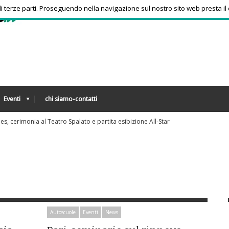
 di terze parti. Proseguendo nella navigazione sul nostro sito web presta il
Eventi
chi siamo-contatti
rlusconi: faccia a faccia a fine mese
Autoscuole
Eventi
News