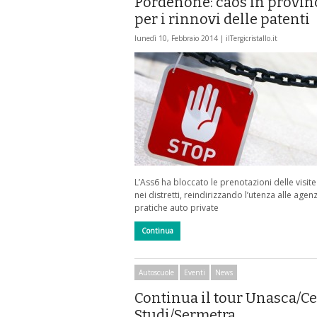
Pordenone: caos in provin
per i rinnovi delle patenti
lunedì 10, Febbraio 2014 |
ilTergicristallo.it
L’Ass6 ha bloccato le prenotazioni delle visi
nei distretti, reindirizzando l’utenza alle agenz
pratiche auto private
Continua
Autoscuole
Eventi
News
Continua il tour Unasca/C
Studi/Sermetra