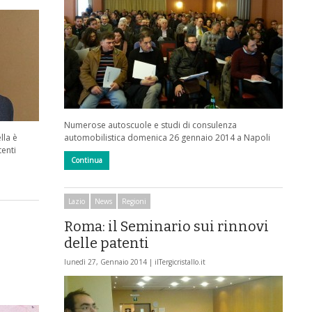
Numerose autoscuole e studi di consulenza
lla è
automobilistica domenica 26 gennaio 2014 a Napoli
tenti
Continua
Lazio
News
Regioni
Roma: il Seminario sui rinnovi
delle patenti
lunedì 27, Gennaio 2014 |
ilTergicristallo.it