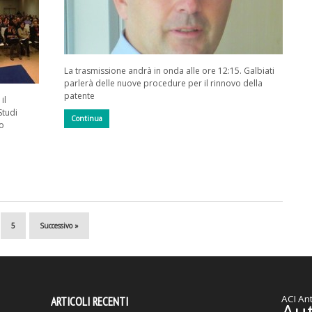
La trasmissione andrà in onda alle ore 12:15. Galbiati
parlerà delle nuove procedure per il rinnovo della
patente
il
Studi
Continua
po
5
Successivo »
ACI
Ant
ARTICOLI RECENTI