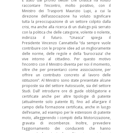
È stato dal profilo twitter che Unasca ha voluto
raccontare l’incontro, molto positivo, con il
Ministro dei Trasporti Maurizio Lupi, a cui la
direzione dell’associazione ha voluto significare
tutta la preoccupazione di un settore colpito dalla
crisi, ma anche alla ricerca di un dialogo più serrato
con la politica che delle categorie, volente o nolente,
indirizza il futuro. “Unasca” spiega il
Presidente Vincenzo Cannattella “da sempre vuole
contribuire con le proprie idee ad un miglioramente
delle norme, delle regole e della ‘burocrazia’ che
vive intorno al cittadino. Per questo motivo
l’incontro con il Ministro diventa per noi il momento,
oltre che per presentarci come associazione, per
offrire un contributo concreto al lavoro delle
istituzioni”. Al Ministro sono state presentate alcune
proposte sia del settore Autoscuole, sia del settore
Studi. Dall’ introdurre ore di guide obbligatorie e
certificate anche per altre tipologie di patente
(attualmente solo patente B), fino ad allargare il
campo della formazione certificata, anche in luogo
dell’esame, ad esempio per le estensioni di patente
moto, alleggerendo i compiti della Motorizzazione,
gravata di incombenze. Inoltre, prevedere
l’aggiornamento dei conducenti che hanno