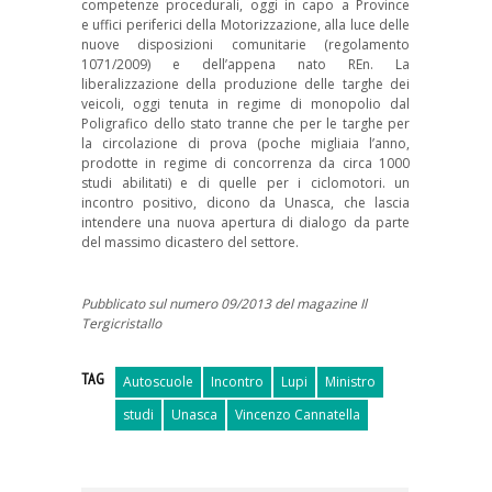
competenze procedurali, oggi in capo a Province
e uffici periferici della Motorizzazione, alla luce delle
nuove disposizioni comunitarie (regolamento
1071/2009) e dell’appena nato REn. La
liberalizzazione della produzione delle targhe dei
veicoli, oggi tenuta in regime di monopolio dal
Poligrafico dello stato tranne che per le targhe per
la circolazione di prova (poche migliaia l’anno,
prodotte in regime di concorrenza da circa 1000
studi abilitati) e di quelle per i ciclomotori. un
incontro positivo, dicono da Unasca, che lascia
intendere una nuova apertura di dialogo da parte
del massimo dicastero del settore.
Pubblicato sul numero 09/2013 del magazine Il
Tergicristallo
TAG
Autoscuole
Incontro
Lupi
Ministro
studi
Unasca
Vincenzo Cannatella