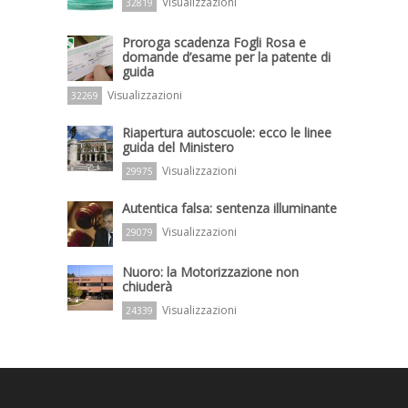
Visualizzazioni
32819
Proroga scadenza Fogli Rosa e
domande d’esame per la patente di
guida
Visualizzazioni
32269
Riapertura autoscuole: ecco le linee
guida del Ministero
Visualizzazioni
29975
Autentica falsa: sentenza illuminante
Visualizzazioni
29079
Nuoro: la Motorizzazione non
chiuderà
Visualizzazioni
24339