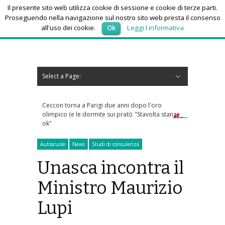
Il presente sito web utilizza cookie di sessione e cookie di terze parti.
Proseguendo nella navigazione sul nostro sito web presta il consenso
all'uso dei cookie.
Ok
Leggi l informativa
sabato 8, Agosto 2026
Select a Page:
Nascondi navigazione
Home
News
Autoscuole
Studi di consulenza
Nautica
Regioni
Abruzzo
Basilicata
Calabria
Campania
Emilia Romagna
Friuli Venezia Giulia
Lazio
Liguria
Lombardia
Marche
Molise
Piemonte
Puglia
Sardegna
Sicilia
Toscana
Trentino-Alto Adige
Umbria
Valle d’Aosta
Veneto
Eventi
Resoconti
Appuntamenti futuri
chi siamo-contatti
igi due anni dopo l'oro
Roma, in fiamme cabina elettrica nel reparto
te sui prati): "Stavolta stanza
dialisi del Gemelli: pazienti evacuati
Autoscuole
News
Studi di consulenza
Unasca incontra il
Ministro Maurizio
Lupi