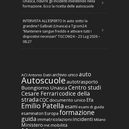
Unasca, ridurre gli incidenti investendo nella
formazione. Ecco la ricetta delle autoscuole
INTERVISTA ALL’ESPERTO In auto sotto la
grandine? Galbiati (Unasca) a Tgcom24:
“Mantenere sangue freddo e attivare tutti i
dispositivi necessari” TGCOM24 – 23 Lug 2026 –
08:27
auto
archivio unico
ACI
Antonio Datri
Autoscuole
autotrasporto
Centro studi
Buongiorno Unasca
codice della
Cesare Ferrari
strada
CQC
Efa
documento unico
Emilio Patella
esami
esami di guida
formazione
Europa
esaminatori
guida
incidenti
immatricolazioni
Milano
Ministero
mobilità
mit