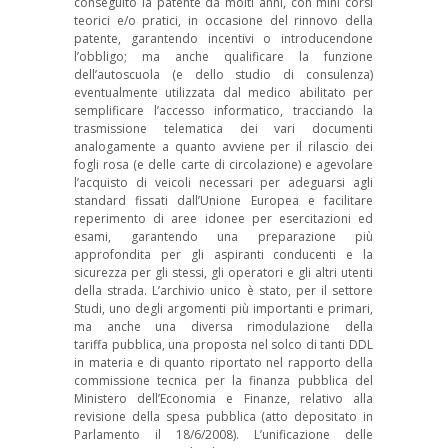
conseguito la patente da molti anni, con mini corsi
teorici e/o pratici, in occasione del rinnovo della
patente, garantendo incentivi o introducendone
l’obbligo; ma anche qualificare la funzione
dell’autoscuola (e dello studio di consulenza)
eventualmente utilizzata dal medico abilitato per
semplificare l’accesso informatico, tracciando la
trasmissione telematica dei vari documenti
analogamente a quanto avviene per il rilascio dei
fogli rosa (e delle carte di circolazione) e agevolare
l’acquisto di veicoli necessari per adeguarsi agli
standard fissati dall’Unione Europea e facilitare
reperimento di aree idonee per esercitazioni ed
esami, garantendo una preparazione più
approfondita per gli aspiranti conducenti e la
sicurezza per gli stessi, gli operatori e gli altri utenti
della strada. L’archivio unico è stato, per il settore
Studi, uno degli argomenti più importanti e primari,
ma anche una diversa rimodulazione della
tariffa pubblica, una proposta nel solco di tanti DDL
in materia e di quanto riportato nel rapporto della
commissione tecnica per la finanza pubblica del
Ministero dell’Economia e Finanze, relativo alla
revisione della spesa pubblica (atto depositato in
Parlamento il 18/6/2008). L’unificazione delle