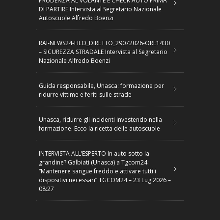
PRUDENZA AL VOLANTE E CHECK AUTO PRIMA
DI PARTIRE Intervista al Segretario Nazionale
Autoscuole Alfredo Boenzi
RAI-NEWS24-FILO_DIRETTO_29072026-ORE1430
– SICUREZZA STRADALE Intervista al Segretario
Nazionale Alfredo Boenzi
Guida responsabile, Unasca: formazione per
ridurre vittime e feriti sulle strade
Unasca, ridurre gli incidenti investendo nella
formazione. Ecco la ricetta delle autoscuole
INTERVISTA ALL’ESPERTO In auto sotto la
grandine? Galbiati (Unasca) a Tgcom24:
“Mantenere sangue freddo e attivare tutti i
dispositivi necessari” TGCOM24 – 23 Lug 2026 –
08:27