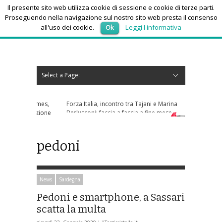
Il presente sito web utilizza cookie di sessione e cookie di terze parti.
Proseguendo nella navigazione sul nostro sito web presta il consenso
all'uso dei cookie.
Ok
Leggi l informativa
giovedì 6, Agosto 2026
Select a Page:
Nascondi navigazione
Home
News
Autoscuole
Studi di consulenza
Nautica
Regioni
Abruzzo
Basilicata
Calabria
Campania
Emilia Romagna
Friuli Venezia Giulia
Lazio
Liguria
Lombardia
Marche
Molise
Piemonte
Puglia
Sardegna
Sicilia
Toscana
Trentino-Alto Adige
Umbria
Valle d’Aosta
Veneto
Eventi
Resoconti
Appuntamenti futuri
chi siamo-contatti
Forza Italia, incontro tra Tajani e Marina
Berlusconi: faccia a faccia a fine mese
pedoni
News
Sardegna
Pedoni e smartphone, a Sassari
scatta la multa