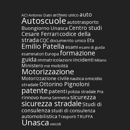
auto
archivio unico
ACI
Antonio Datri
Autoscuole
autotrasporto
Centro studi
Buongiorno Unasca
codice della
Cesare Ferrari
strada
CQC
Efa
documento unico
Emilio Patella
esami
esami di guida
formazione
Europa
esaminatori
guida
incidenti
immatricolazioni
Milano
Ministero
mobilità
mit
Motorizzazione
Motorizzazione civile
nautica
omicidio
Ottorino Pignoloni
stradale
patente
patenti
polizia stradale
Pra
sicurezza
rinnovo
Roma
Sermetra
sicurezza stradale
Studi di
consulenza
studi di consulenza
automobilistica
TRUFFA
Trasporti
Unasca
veicoli