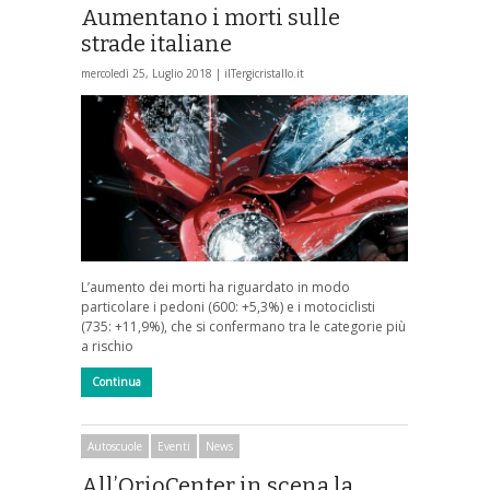
Aumentano i morti sulle
strade italiane
mercoledì 25, Luglio 2018 |
ilTergicristallo.it
L’aumento dei morti ha riguardato in modo
particolare i pedoni (600: +5,3%) e i motociclisti
(735: +11,9%), che si confermano tra le categorie più
a rischio
Continua
Autoscuole
Eventi
News
All’OrioCenter in scena la