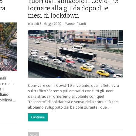
5
Fuori dall’abitacolo il Covid-19:
ca
tornare alla guida dopo due
mesi di lockdown
martedì 5, Maggio 2020 |
Manuel Picardi
nali
ce della
Convivere con il Covid-19 al volante, quali effetti avrà
 il
sul traffico? Saremo più empatici con tutti gli utenti
liano
della strada? Torneremo al volante con quel
obilista …
“tesoretto” di solidarietà e senso della comunità che
abbiamo sviluppato dai balconi durante i due …
Continua
News