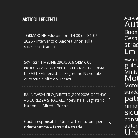
ACI
Ant
ARTICOLI RECENTI
Au
Buon
TGRMARCHE–Edizione ore 14:00 del 31-07-
Cesa
2026 – intervento di Andrea Onori sulla
stra
sicurezza stradale
Emil
esamin
SKYTG24 TIMELINE 29072026 ORE16.00
guid
PRUDENZA AL VOLANTE E CHECK AUTO PRIMA
Minis
DI PARTIRE Intervista al Segretario Nazionale
Mot
Autoscuole Alfredo Boenzi
Motor
strad
RAI-NEWS24-FILO_DIRETTO_29072026-ORE1430
pat
– SICUREZZA STRADALE Intervista al Segretario
rinno
Nazionale Alfredo Boenzi
sic
cons
Guida responsabile, Unasca: formazione per
autom
ridurre vittime e feriti sulle strade
Un