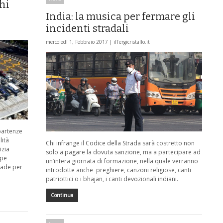
chi
India: la musica per fermare gli
incidenti stradali
mercoledì 1, Febbraio 2017 |
ilTergicristallo.it
 partenze
lità
Chi infrange il Codice della Strada sarà costretto non
izia
solo a pagare la dovuta sanzione, ma a partecipare ad
ppe
un’intera giornata di formazione, nella quale verranno
trade per
introdotte anche preghiere, canzoni religiose, canti
patriottici o i bhajan, i canti devozionali indiani.
Continua