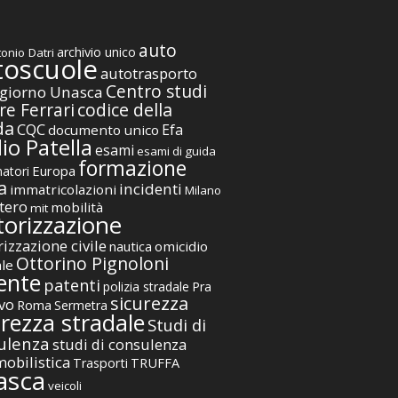
auto
archivio unico
onio Datri
toscuole
autotrasporto
Centro studi
giorno Unasca
codice della
re Ferrari
da
CQC
Efa
documento unico
io Patella
esami
esami di guida
formazione
Europa
atori
a
incidenti
immatricolazioni
Milano
tero
mobilità
mit
orizzazione
izzazione civile
nautica
omicidio
Ottorino Pignoloni
ale
ente
patenti
polizia stradale
Pra
sicurezza
vo
Roma
Sermetra
urezza stradale
Studi di
ulenza
studi di consulenza
obilistica
TRUFFA
Trasporti
asca
veicoli