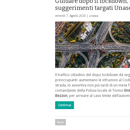
Guidare dopo il lockdown, 
suggerimenti targati Unas
venerdì 7, Agosto 2020 |
unasca
Il traffico cittadino del dopo lockdown dà seg
preoccupanti: aumentano le infrazioni al Codi
strada, lo avvertiva non più tardi di un mese fa
comandante della Polizia locale di Torino
Emi
Bezzon
, per arrivare al caso limite dell’autom
Continua
News