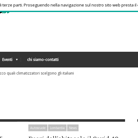
 di terze parti. Proseguendo nella navigazione sul nostro sito web presta il
Eventi
chi siamo-contatti
i e ragazzi in aumento uso psicofarmaci, consumi triplicati dal 2016
Autoscuole
Lombardia
News