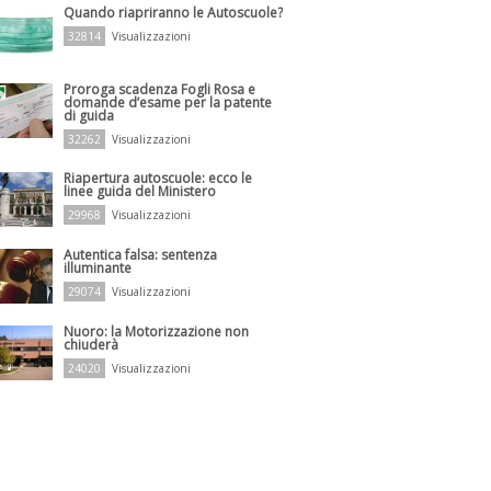
Quando riapriranno le Autoscuole?
32814
Visualizzazioni
Proroga scadenza Fogli Rosa e
domande d’esame per la patente
di guida
32262
Visualizzazioni
Riapertura autoscuole: ecco le
linee guida del Ministero
29968
Visualizzazioni
Autentica falsa: sentenza
illuminante
29074
Visualizzazioni
Nuoro: la Motorizzazione non
chiuderà
24020
Visualizzazioni