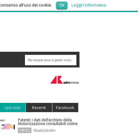
venerdì 7, Agosto 2026
 consenso all'uso dei cookie.
Ok
Leggi l informativa
6
I più visti
Recenti
Facebook
Patenti: i dati dell’archivio della
Motorizzazione consultabili online
149191
Visualizzazioni