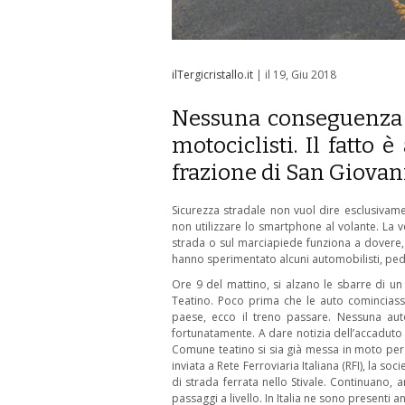
ilTergicristallo.it
| il 19, Giu 2018
Nessuna conseguenza pe
motociclisti. Il fatto
frazione di San Giovann
Sicurezza stradale non vuol dire esclusivament
non utilizzare lo smartphone al volante. La 
strada o sul marciapiede funziona a dovere,
hanno sperimentato alcuni automobilisti, pedoni
Ore 9 del mattino, si alzano le sbarre di un
Teatino. Poco prima che le auto cominciasse
paese, ecco il treno passare. Nessuna auto 
fortunatamente. A dare notizia dell’accaduto 
Comune teatino si sia già messa in moto per f
inviata a Rete Ferroviaria Italiana (RFI), la so
di strada ferrata nello Stivale. Continuano,
passaggi a livello. In Italia ne sono presenti a