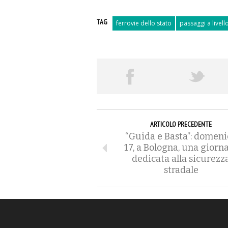
TAG
ferrovie dello stato
passaggi a livell
ARTICOLO PRECEDENTE
“Guida e Basta”: domeni
17, a Bologna, una giorn
dedicata alla sicurezz
stradale