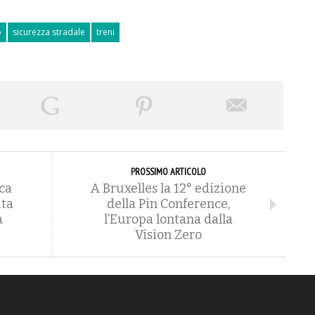
o
sicurezza stradale
treni
PROSSIMO ARTICOLO
ca
A Bruxelles la 12° edizione
ata
della Pin Conference,
a
l’Europa lontana dalla
Vision Zero