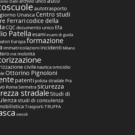
auto
archivio unico
onio Datri
toscuole
autotrasporto
Centro studi
giorno Unasca
codice della
re Ferrari
da
CQC
Efa
documento unico
io Patella
esami
esami di guida
formazione
Europa
atori
a
incidenti
immatricolazioni
Milano
tero
mobilità
mit
orizzazione
izzazione civile
nautica
omicidio
Ottorino Pignoloni
ale
ente
patenti
polizia stradale
Pra
sicurezza
vo
Roma
Sermetra
urezza stradale
Studi di
ulenza
studi di consulenza
obilistica
TRUFFA
Trasporti
asca
veicoli