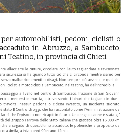
r automobilisti, pedoni, ciclisti o
 è accaduto in Abruzzo, a Sambuceto,
i Teatino, in provincia di Chieti
e allacciarsi le cinture, circolare con l’auto tagliandata e revisionata,
vera sicurezza si ha quando tutto ciò che ci circonda mentre siamo per
 senza malfunzionamenti o disagi. Non sempre ciò avviene, e quel che
, ciclisti e motociclisti a Sambuceto, nel teatino, ha dell’incredibile.
 passaggio a livello nel centro di Sambuceto, frazione di San Giovanni
ro a mettersi in marcia, attraversando i binari che tagliano in due il
travolta, nessun pedone o ciclista investito, un incidente sfiorato,
è stato Il Centro di oggi, che ha raccontato come l’Amministrazione del
ar sì che l’episodio non ricapiti in futuro. Una segnalazione è stata già
cietà del gruppo Ferrovie dello Stato Italiane che gestisce oltre 16.000 km.
 anche a seguito di quest’ultimo accaduto, le polemiche a proposito dei
ncora 4mila, a inizio anni ’90 erano 12mila.