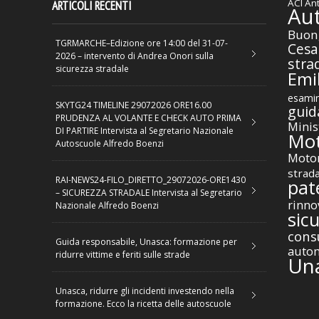
ACI
Ant
ARTICOLI RECENTI
Au
Buon
TGRMARCHE–Edizione ore 14:00 del 31-07-
Cesa
2026 – intervento di Andrea Onori sulla
stra
sicurezza stradale
Emil
esamin
SKYTG24 TIMELINE 29072026 ORE16.00
guid
PRUDENZA AL VOLANTE E CHECK AUTO PRIMA
Minis
DI PARTIRE Intervista al Segretario Nazionale
Mot
Autoscuole Alfredo Boenzi
Motor
strad
RAI-NEWS24-FILO_DIRETTO_29072026-ORE1430
pat
– SICUREZZA STRADALE Intervista al Segretario
rinno
Nazionale Alfredo Boenzi
sic
cons
Guida responsabile, Unasca: formazione per
autom
ridurre vittime e feriti sulle strade
Un
Unasca, ridurre gli incidenti investendo nella
formazione. Ecco la ricetta delle autoscuole