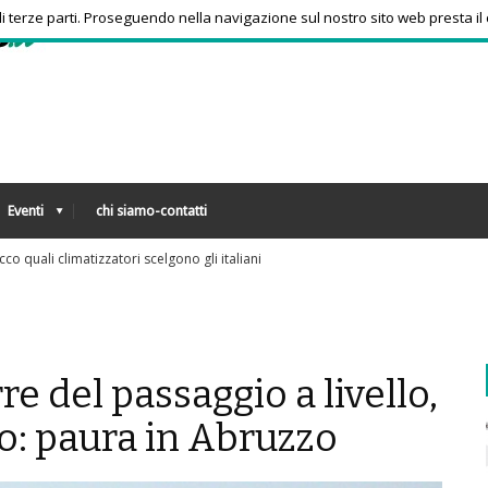
 di terze parti. Proseguendo nella navigazione sul nostro sito web presta il
Eventi
chi siamo-contatti
Tra bambini e ragazzi in aumento uso psicofarmaci, consumi triplicati dal 201
re del passaggio a livello,
no: paura in Abruzzo