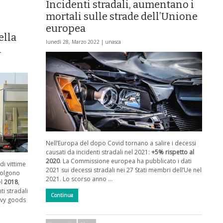
Incidenti stradali, aumentano i
mortali sulle strade dell’Unione
europea
ella
lunedì 28, Marzo 2022 |
unasca
a
Nell’Europa del dopo Covid tornano a salire i decessi
causati da incidenti stradali nel 2021:
+5% rispetto al
2020
. La Commissione europea ha pubblicato i dati
di vittime
2021 sui decessi stradali nei 27 Stati membri dell’Ue nel
nvolgono
2021. Lo scorso anno …
el
2018
,
i stradali
Continua
avy goods