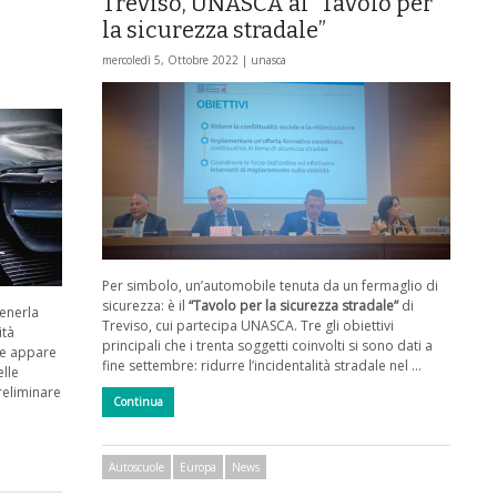
Treviso, UNASCA al “Tavolo per
la sicurezza stradale”
mercoledì 5, Ottobre 2022 |
unasca
Per simbolo, un’automobile tenuta da un fermaglio di
sicurezza: è il
“Tavolo per la sicurezza stradale”
di
enerla
Treviso, cui partecipa UNASCA. Tre gli obiettivi
ità
principali che i trenta soggetti coinvolti si sono dati a
me appare
fine settembre: ridurre l’incidentalità stradale nel …
elle
reliminare
Continua
Autoscuole
Europa
News