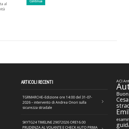
Continua
ta al
vità
ACI
Ant
ARTICOLI RECENTI
Au
Buon
TGRMARCHE–Edizione ore 14:00 del 31-07-
Cesa
2026 – intervento di Andrea Onori sulla
stra
sicurezza stradale
Emil
esamin
SKYTG24 TIMELINE 29072026 ORE16.00
guid
PRUDENZA AL VOLANTE E CHECK AUTO PRIMA