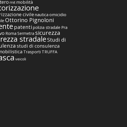
tero
mobilità
mit
orizzazione
izzazione civile
nautica
omicidio
Ottorino Pignoloni
ale
ente
patenti
polizia stradale
Pra
sicurezza
vo
Roma
Sermetra
urezza stradale
Studi di
ulenza
studi di consulenza
obilistica
TRUFFA
Trasporti
asca
veicoli