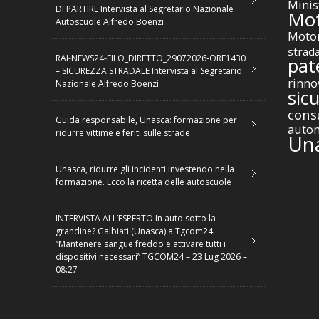
Minis
DI PARTIRE Intervista al Segretario Nazionale
Mot
Autoscuole Alfredo Boenzi
Motor
strad
RAI-NEWS24-FILO_DIRETTO_29072026-ORE1430
pat
– SICUREZZA STRADALE Intervista al Segretario
rinno
Nazionale Alfredo Boenzi
sic
cons
Guida responsabile, Unasca: formazione per
autom
ridurre vittime e feriti sulle strade
Un
Unasca, ridurre gli incidenti investendo nella
formazione. Ecco la ricetta delle autoscuole
INTERVISTA ALL’ESPERTO In auto sotto la
grandine? Galbiati (Unasca) a Tgcom24:
“Mantenere sangue freddo e attivare tutti i
dispositivi necessari” TGCOM24 – 23 Lug 2026 –
08:27