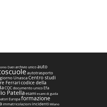
auto
archivio unico
onio Datri
toscuole
autotrasporto
Centro studi
giorno Unasca
codice della
re Ferrari
da
CQC
Efa
documento unico
io Patella
esami
esami di guida
formazione
Europa
atori
a
incidenti
immatricolazioni
Milano