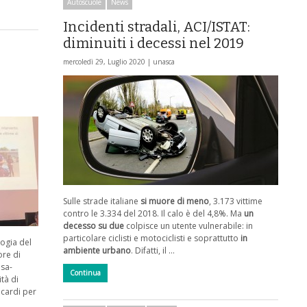
Autoscuole
News
Incidenti stradali, ACI/ISTAT:
diminuiti i decessi nel 2019
mercoledì 29, Luglio 2020 |
unasca
Sulle strade italiane
si muore di meno
, 3.173 vittime
contro le 3.334 del 2018. Il calo è del 4,8%. Ma
un
decesso su due
colpisce un utente vulnerabile: in
particolare ciclisti e motociclisti e soprattutto
in
logia del
ambiente urbano
. Difatti, il …
ore di
asa-
Continua
tà di
icardi per