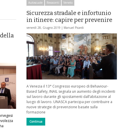
Autoscuole
Resoconti
Veneto
Sicurezza stradale e infortunio
in itinere: capire per prevenire
venerdì 28, Giugno 2019 |
Manuel Picardi
 della
A Venezia il 13° Congresso europeo di Behaviour-
Based Safety, INAIL segnala un aumento degli incidenti
sul lavoro durante gli spostamenti dall’abitazione al
luogo di lavoro. UNASCA partecipa per contribuire a
nuove strategie di prevenzione basate sulla
formazione
orvegesi
evolezza
Continua
 ha