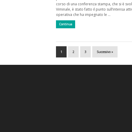
corso di una conferenza stampa, che si è svol
Viminale, è stato fatto il punto sull’intensa atti
operativa che ha impegnato le …
Continua
1
2
3
Successivo »