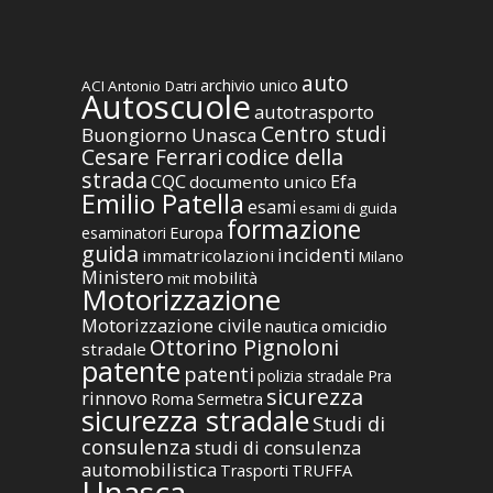
auto
archivio unico
ACI
Antonio Datri
Autoscuole
autotrasporto
Centro studi
Buongiorno Unasca
codice della
Cesare Ferrari
strada
CQC
Efa
documento unico
Emilio Patella
esami
esami di guida
formazione
Europa
esaminatori
guida
incidenti
immatricolazioni
Milano
Ministero
mobilità
mit
Motorizzazione
Motorizzazione civile
nautica
omicidio
Ottorino Pignoloni
stradale
patente
patenti
polizia stradale
Pra
sicurezza
rinnovo
Roma
Sermetra
sicurezza stradale
Studi di
consulenza
studi di consulenza
automobilistica
TRUFFA
Trasporti
Unasca