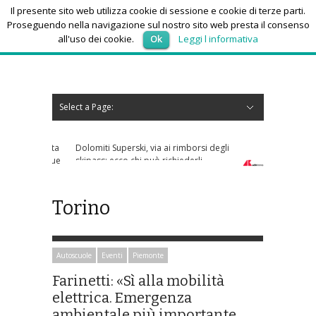
Il presente sito web utilizza cookie di sessione e cookie di terze parti.
Proseguendo nella navigazione sul nostro sito web presta il consenso
all'uso dei cookie.
Ok
Leggi l informativa
sabato 8, Agosto 2026
Select a Page:
Nascondi navigazione
Home
News
Autoscuole
Studi di consulenza
Nautica
Regioni
Abruzzo
Basilicata
Calabria
Campania
Emilia Romagna
Friuli Venezia Giulia
Lazio
Liguria
Lombardia
Marche
Molise
Piemonte
Puglia
Sardegna
Sicilia
Toscana
Trentino-Alto Adige
Umbria
Valle d’Aosta
Veneto
Eventi
Resoconti
Appuntamenti futuri
chi siamo-contatti
Dolomiti Superski, via ai rimborsi degli
skipass: ecco chi può richiederli
Torino
Autoscuole
Eventi
Piemonte
Farinetti: «Sì alla mobilità
elettrica. Emergenza
ambientale più importante