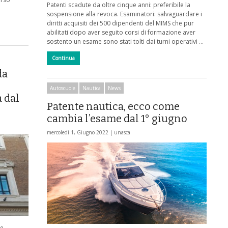
Patenti scadute da oltre cinque anni: preferibile la
sospensione alla revoca. Esaminatori: salvaguardare i
diritti acquisiti dei 500 dipendenti del MIMS che pur
abilitati dopo aver seguito corsi di formazione aver
sostento un esame sono stati tolti dai turni operativi …
Continua
da
Autoscuole
Nautica
News
 dal
Patente nautica, ecco come
cambia l’esame dal 1° giugno
mercoledì 1, Giugno 2022 |
unasca
he