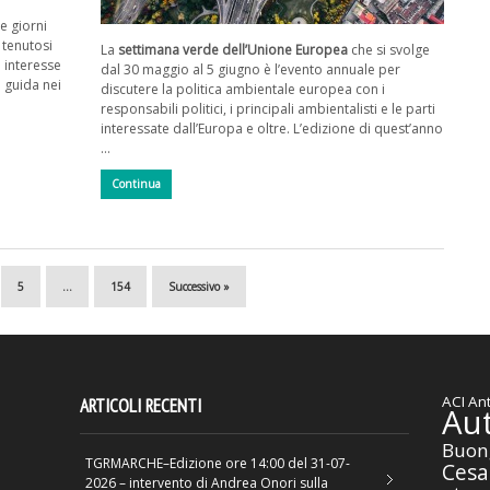
ue giorni
, tenutosi
La
settimana verde dell’Unione Europea
che si svolge
 interesse
dal 30 maggio al 5 giugno è l’evento annuale per
i guida nei
discutere la politica ambientale europea con i
responsabili politici, i principali ambientalisti e le parti
interessate dall’Europa e oltre. L’edizione di quest’anno
…
Continua
5
…
154
Successivo »
ACI
Ant
ARTICOLI RECENTI
Au
Buon
TGRMARCHE–Edizione ore 14:00 del 31-07-
Cesa
2026 – intervento di Andrea Onori sulla