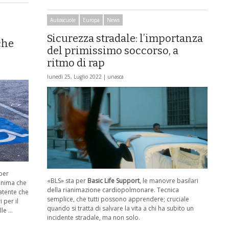
Autoscuole
Europa
News
Sicurezza stradale: l’importanza
che
del primissimo soccorso, a
ritmo di rap
lunedì 25, Luglio 2022 |
unasca
 per
«BLS» sta per
Basic Life Support
, le manovre basilari
inima che
della rianimazione cardiopolmonare. Tecnica
patente che
semplice, che tutti possono apprendere; cruciale
 per il
quando si tratta di salvare la vita a chi ha subito un
lle …
incidente stradale, ma non solo.