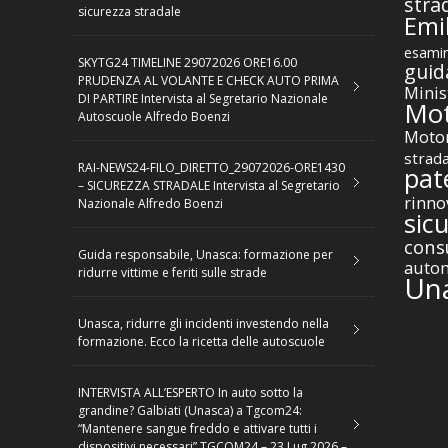
stra
sicurezza stradale
Emil
esamin
SKYTG24 TIMELINE 29072026 ORE16.00
guid
PRUDENZA AL VOLANTE E CHECK AUTO PRIMA
Minis
DI PARTIRE Intervista al Segretario Nazionale
Mot
Autoscuole Alfredo Boenzi
Motor
strad
RAI-NEWS24-FILO_DIRETTO_29072026-ORE1430
pat
– SICUREZZA STRADALE Intervista al Segretario
rinno
Nazionale Alfredo Boenzi
sic
cons
Guida responsabile, Unasca: formazione per
autom
ridurre vittime e feriti sulle strade
Un
Unasca, ridurre gli incidenti investendo nella
formazione. Ecco la ricetta delle autoscuole
INTERVISTA ALL’ESPERTO In auto sotto la
grandine? Galbiati (Unasca) a Tgcom24:
“Mantenere sangue freddo e attivare tutti i
dispositivi necessari” TGCOM24 – 23 Lug 2026 –