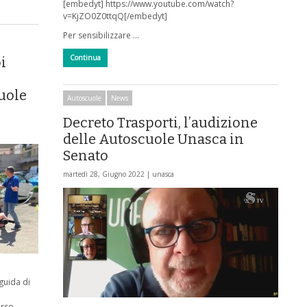
[embedyt] https://www.youtube.com/watch?
v=KjZO0Z0ttqQ[/embedyt]
Per sensibilizzare …
Continua
i
uole
Autoscuole
News
Decreto Trasporti, l’audizione
delle Autoscuole Unasca in
Senato
martedì 28, Giugno 2022 |
unasca
 guida di
orso