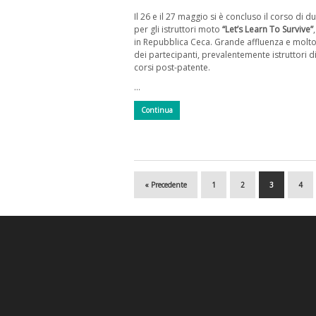
Il 26 e il 27 maggio si è concluso il corso di d
per gli istruttori moto
“Let’s Learn To Survive”
in Repubblica Ceca. Grande affluenza e molto
dei partecipanti, prevalentemente istruttori d
corsi post-patente.
…
Continua
« Precedente
1
2
3
4