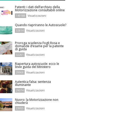
Patenti: i dati dell’archivio della
Motorizzazione consultabili online
149188
Visualizzazioni
Quando riapriranno le Autoscuole?
32814
Visualizzazioni
Proroga scadenza Fogli Rosa e
domande d’esame per la patente
di guida
32261
Visualizzazioni
Riapertura autoscuole: ecco le
linee guida del Ministero
29968
Visualizzazioni
Autentica falsa: sentenza
illuminante
29074
Visualizzazioni
Nuoro: la Motorizzazione non
chiuderà
23955
Visualizzazioni