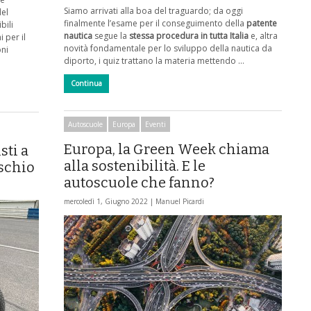
Siamo arrivati alla boa del traguardo; da oggi
del
finalmente l’esame per il conseguimento della
patente
bili
nautica
segue la
stessa procedura in tutta Italia
e, altra
 per il
novità fondamentale per lo sviluppo della nautica da
oni
diporto, i quiz trattano la materia mettendo …
Continua
Autoscuole
Europa
Eventi
Europa, la Green Week chiama
sti a
alla sostenibilità. E le
ischio
autoscuole che fanno?
mercoledì 1, Giugno 2022 |
Manuel Picardi