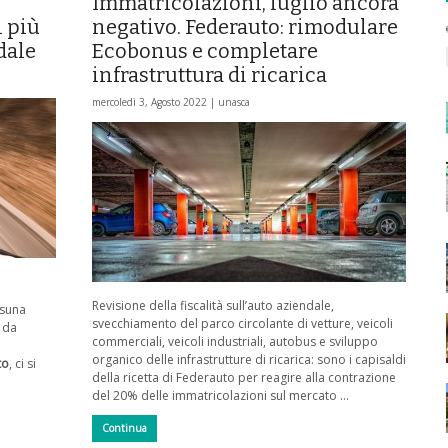
Immatricolazioni, luglio ancora
i più
negativo. Federauto: rimodulare
dale
Ecobonus e completare
infrastruttura di ricarica
mercoledì 3, Agosto 2022 |
unasca
Revisione della fiscalità sull’auto aziendale,
ssuna
svecchiamento del parco circolante di vetture, veicoli
e da
commerciali, veicoli industriali, autobus e sviluppo
organico delle infrastrutture di ricarica: sono i capisaldi
to
, ci si
della ricetta di Federauto per reagire alla contrazione
del 20% delle immatricolazioni sul mercato …
Continua