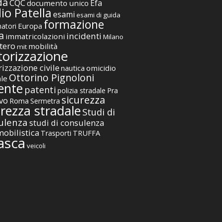
da
CQC
Efa
documento unico
io Patella
esami
esami di guida
formazione
Europa
atori
a
incidenti
immatricolazioni
Milano
tero
mobilità
mit
orizzazione
izzazione civile
nautica
omicidio
Ottorino Pignoloni
ale
ente
patenti
polizia stradale
Pra
sicurezza
vo
Roma
Sermetra
urezza stradale
Studi di
ulenza
studi di consulenza
obilistica
TRUFFA
Trasporti
asca
veicoli