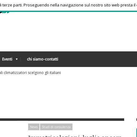
 di terze parti. Proseguendo nella navigazione sul nostro sito web presta il
Eventi
chi siamo-contatti
armaci, consumi triplicati dal 2016
News
Studi di consulenza