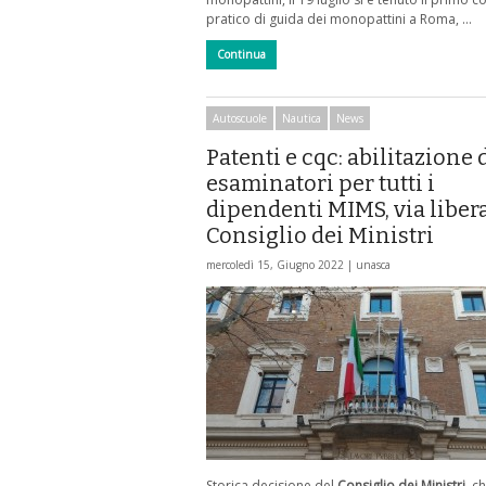
pratico di guida dei monopattini a Roma, …
Continua
Autoscuole
Nautica
News
Patenti e cqc: abilitazione 
esaminatori per tutti i
dipendenti MIMS, via libera
Consiglio dei Ministri
mercoledì 15, Giugno 2022 |
unasca
Storica decisione del
Consiglio dei Ministri
, c