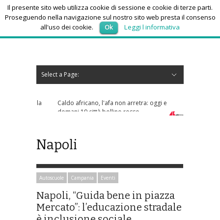
Il presente sito web utilizza cookie di sessione e cookie di terze parti.
Proseguendo nella navigazione sul nostro sito web presta il consenso
all'uso dei cookie.
Ok
Leggi l informativa
domenica 9, Agosto 2026
Select a Page:
Nascondi navigazione
Home
News
Autoscuole
Studi di consulenza
Nautica
Regioni
Abruzzo
Basilicata
Calabria
Campania
Emilia Romagna
Friuli Venezia Giulia
Lazio
Liguria
Lombardia
Marche
Molise
Piemonte
Puglia
Sardegna
Sicilia
Toscana
Trentino-Alto Adige
Umbria
Valle d’Aosta
Veneto
Eventi
Resoconti
Appuntamenti futuri
chi siamo-contatti
Caldo africano, l'afa non arretra: oggi e
domani 19 città bollino rosso
Napoli
Autoscuole
Campania
Eventi
Napoli, “Guida bene in piazza
Mercato”: l’educazione stradale
è inclusione sociale