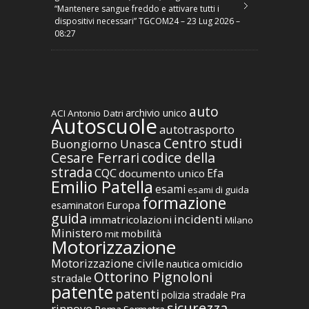
“Mantenere sangue freddo e attivare tutti i
dispositivi necessari” TGCOM24 – 23 Lug 2026 –
08:27
auto
archivio unico
ACI
Antonio Datri
Autoscuole
autotrasporto
Centro studi
Buongiorno Unasca
codice della
Cesare Ferrari
strada
CQC
Efa
documento unico
Emilio Patella
esami
esami di guida
formazione
Europa
esaminatori
guida
incidenti
immatricolazioni
Milano
Ministero
mobilità
mit
Motorizzazione
Motorizzazione civile
nautica
omicidio
Ottorino Pignoloni
stradale
patente
patenti
polizia stradale
Pra
sicurezza
rinnovo
Roma